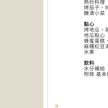
熱炒料理
烤茄子、
醃漬小菜
點心
烤地瓜、
地瓜點心
蜂蜜蛋糕
麻糬紅豆
水果
飲料
水分補給
附錄 基本
序