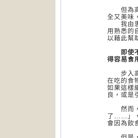
但為高齡
全又美味
我由衷希
用熟悉的
以藉此幫
即使不做
得容易食
步入高齡
在吃的食
如果這樣
良，或是
然而，如
了……」
會因為飲
但是，