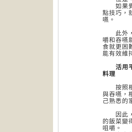
如果覺得
點技巧，
嚥。
此外，如
嚼和吞嚥
食就更困
能有效維
活用平常
料理
按照相關
與吞嚥，
己熟悉的
因此，本
的飯菜變
咀嚼。