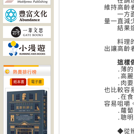
在調理日
維持高齡
一方面又
量一直減
結果造成
料理的世
出讓高齡
這樣做
․薄的菜
熱賣排行榜
․高麗菜
․肉要選
紙本書
電子書
也比較容
․在食材
容易咀嚼
․蘿蔔泥
․聰明利
◆從辨認