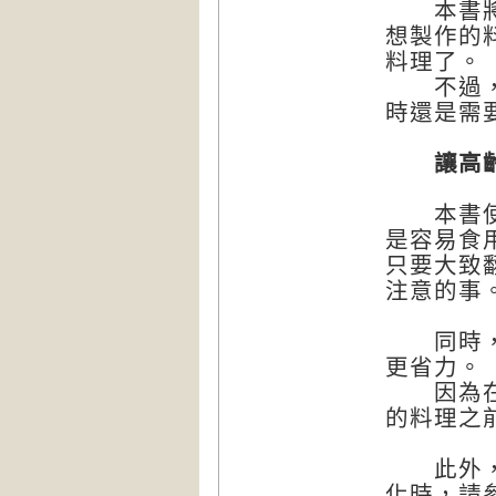
本書將針
想製作的
料理了。
不過，因
時還是需
讓高齡讀
本書使用
是容易食
只要大致
注意的事
同時，也
更省力。
因為在日
的料理之
此外，想
化時，請