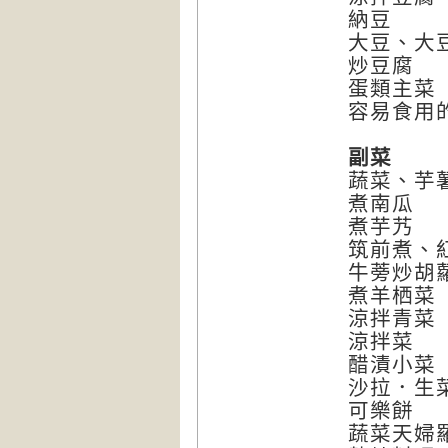
納豆
大豆、大
炒豆腐
蛋類主菜
容易食用
副菜
蔬菜、芋
煮南瓜
煮芋艿
筑前煮、
牛蒡炒胡
煮羊栖菜
涼拌青菜
涼拌菜
醋漬小菜
沙拉．生
可樂餅
蔬菜天婦