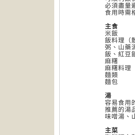
必須盡量
食用時需
主食
米飯
飯料理（
粥、山藥
飯、紅豆
麻糬
麻糬料理
麵類
麵包
湯
容易食用
推薦的湯
味噌湯、
主菜