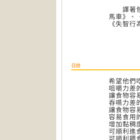
譯著包括
馬車》、
《失智行
目錄
希望他們
咀嚼力差
讓食物容
吞嚥力差
讓食物容
容易食用
增加黏稠
可順利進
可順利餵