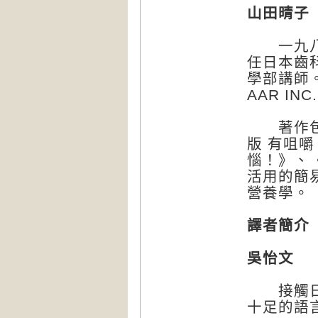
山田晴子
一九八六
任日本齒
學部講師
AAR IN
著作包括
版 有咀
惱！》、
活用的簡
營養學。
譯者簡介
吳怡文
接觸日文
十足的語