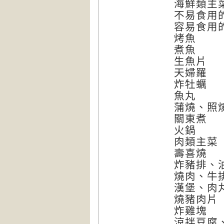
海鮮類主
不易食用
容易食用
烤魚
煮魚
生魚片
天婦羅
炸牡蠣
魚丸
蒲燒、照
關東煮
火鍋
肉類主菜
壽喜燒
炸豬排、
燒肉、牛
漢堡、肉
燒豬肉片
炸雞塊
涼拌豆腐