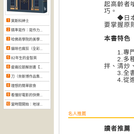
起高齡者
巧。
◆日本女
莫斯科紳士
要掌握原
精準寫作：寫作力...
本書特色
哈佛商學院的美學...
貓咪也瘋狂（全彩...
1.專門
2.多種
82年生的金智英
拌、清炒
痠痛拉筋解剖書【...
3.全書
刀（奈斯博作品集...
4.從進
理想的簡單飲食
看懂好電影的快樂...
當時間開始：地球...
名人推薦
讀者推薦