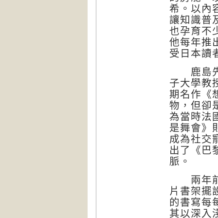
希。以內
讓知識普
也孕育不
他每年推
受日本讀
鹿島先生
子大學教
期名作《
物，但卻
為當時法
是舞會》
成為社交
出了《巴
脈。
兩年前，
片書架擺
的書寫每
其以深入