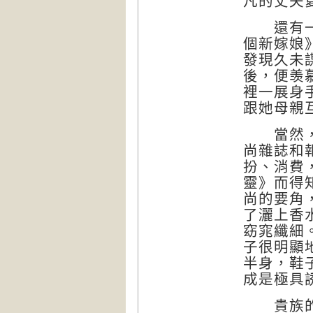
凡的丈夫
還有一個
個新嫁娘
發現久未
後，便羡
裡一展身
跟她母親
當然，要
尚雜誌和
扮、消費
靈》而得
尚的要角
了灑上香
窈窕纖細
子很明顯
半身，鞋
成是極具
貴族的婚