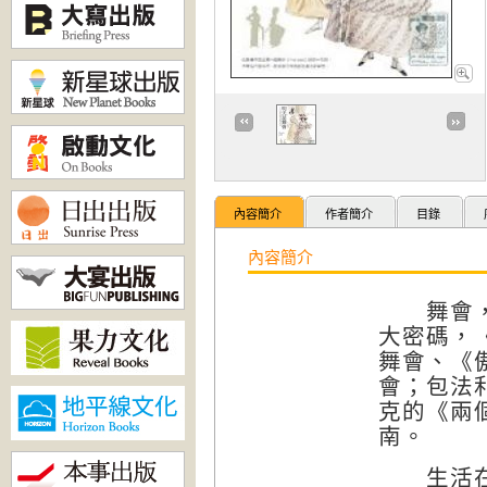
內容簡介
作者簡介
目錄
內容簡介
舞會，是
大密碼，
舞會、《
會；包法
克的《兩
南。
生活在現