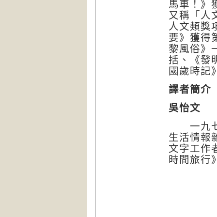
馬車！》
又稱「人
人文類獎
要》獲得
黎風俗》
括、《發
國歲時記
譯者簡介
吳怡文
一九七○
生活情報
文字工作
時間旅行