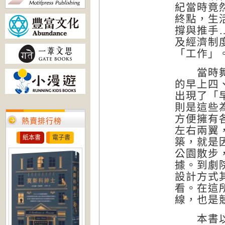
紀當時竟
終點，生
撐與推手
及經濟制
「工作」
當時舞會
的早上四
出現了「
則是這些
方便擁有
熱賣排行榜
左右兩翼
紙本書
電子書
築，就是
公園散步
據。到劇
設計方式
看。在這
線，也是
本書以巴