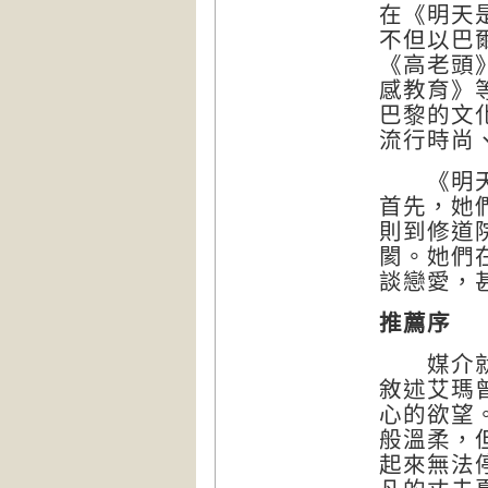
在《明天
不但以巴
《高老頭
感教育》
巴黎的文
流行時尚
《明天是
首先，她
則到修道
閡。她們
談戀愛，
推薦序
媒介就是
敘述艾瑪
心的欲望
般溫柔，
起來無法