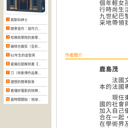
個年輕女
行時尚生
九世紀巴
莫斯科紳士
采地帶領
精準寫作：寫作力...
哈佛商學院的美學...
貓咪也瘋狂（全彩...
作者簡介
82年生的金智英
痠痛拉筋解剖書【...
鹿島茂
刀（奈斯博作品集...
法國文學
理想的簡單飲食
本的法國
看懂好電影的快樂...
現任東京
當時間開始：地球...
國的社會
加入自己
合在一起
在學術界