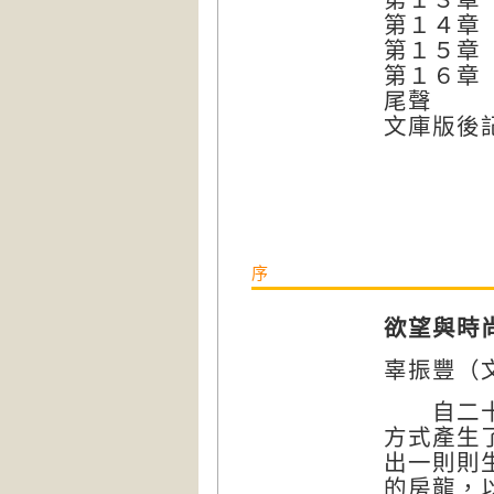
第１４章
第１５章
第１６章
尾聲
文庫版後
序
欲望與時
辜振豐（
自二十世
方式產生
出一則則
的房龍，