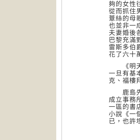
夠的女性
從而抓住
薏絲的母
也並非一
夫妻婚後
巴黎充滿
雷斯多伯
花了六十
《明天是
一旦有基
克、福樓
鹿島先生
成立事務
一區的書
小說《一
已，也許