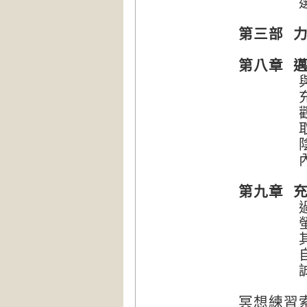
選擇
第三部 
第八章 
與身
充滿愛
觀察我
取回
陰影
內在
第九章 
過
螢幕
其他
自由奔
誠心
冥想練習