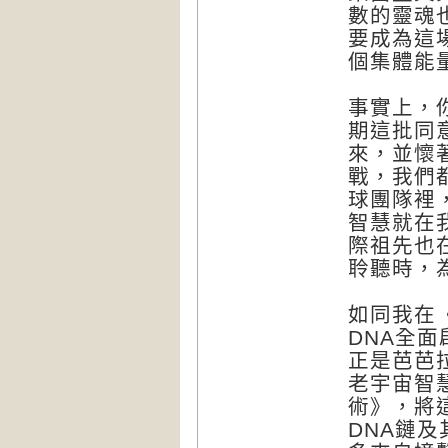
數的靈魂
要成為這
個集體能
事實上，
期這批同
來，並懷
戰，我們
球團隊裡
智慧就在
際祖先也
聆聽時，
如同我在
DNA全
正是芭芭
老宇宙智
術》，將
DNA鏈