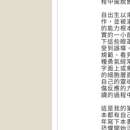
程中擺脫
自出生以
作，並被
的能力根
實的一小
下這些眼
受到誤導
規範、看
種勇氣經
字面上或
的細胞層
自己的靈
傷反應的
讀的過程
這是我的
本都有自
年寫下本
恐懼開始