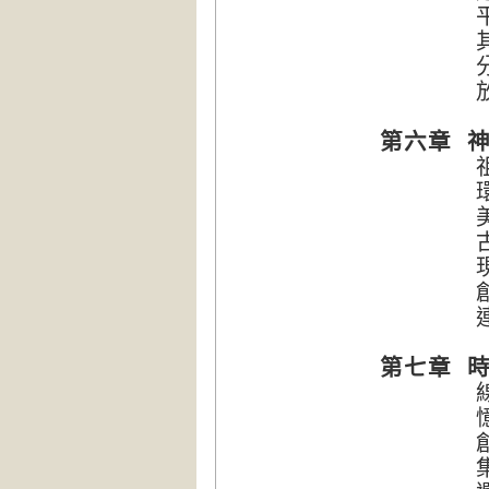
平衡內
其他
分裂
放
第六章 
祖先
環境
美的
古代
現代
創建
連結
第七章 
線性時
憶
創傷與
集體