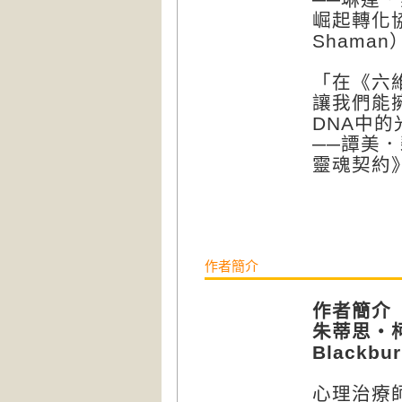
崛起轉化協
Shama
「在《六
讓我們能
DNA中
──譚美．
靈魂契約》（
作者簡介
作者簡介
朱蒂思・柯爾
Blackbu
心理治療