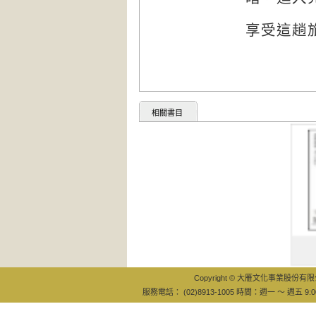
享受這趟
相關書目
躲在我腦
陌生人：
Copyright © 大雁文化事業股份有限公司
服務電話： (02)8913-1005 時間：週一 ～ 週五 9:0