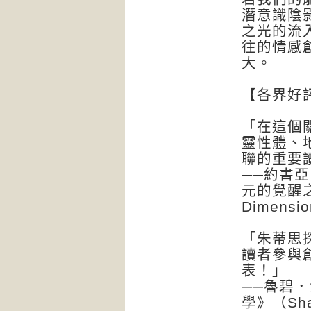
潛意識陰
之光的流
往的情感
大。
【各界好
「在這個
靈性體、
聯的重要
──約書亞
元的覺醒之光》
Dimens
「朱蒂思
讀者參與
表！」
──魯碧．
學》（Sham