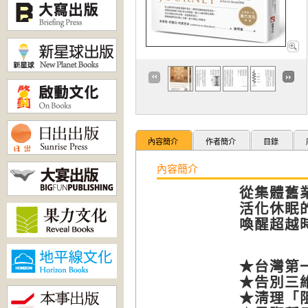
內容簡介
作者簡介
目錄
內容簡介
從集體舊
活化休眠
喚醒超越
★台灣第
★告別三
★淸理「