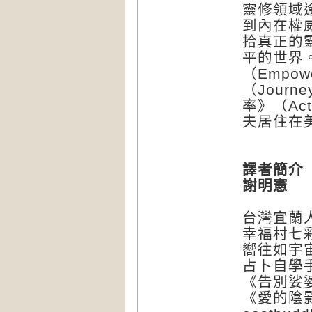
靈修領域
到內在權
拾真正的
平的世界
（Empow
（Journ
率》（Acti
夫居住在
譯者簡介
謝明憲
台灣宜蘭
幸福村七
嚮往如宇
占卜自學
《告別娑
《愛的陰