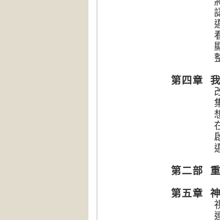
將第三
認識
邁入
看見
顯化
整合
第四章 
改變的
集體
想像與
在地球
啟動星
邁向
第二部 
第五章 
視覺、
連結