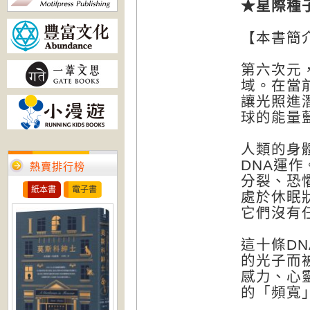
★星際種
【本書簡
第六次元
域。在當
讓光照進
球的能量
人類的身
DNA運
熱賣排行榜
分裂、恐
紙本書
電子書
處於休眠
它們沒有
這十條D
的光子而
感力、心
的「頻寬