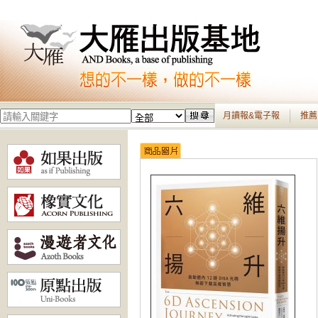
月讀報&電子報
推薦