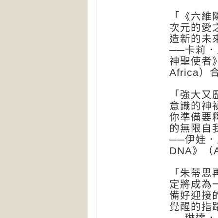
「《六維
次元的愛
造新的未
──卡莉．馬
神聖使者》（S
Africa
「強大又
意識的神
你準備要
的無限自
──伊娃．
DNA》（Ac
「朱蒂思
定將成為
備好迎接的
覺醒的指
──琳達．星