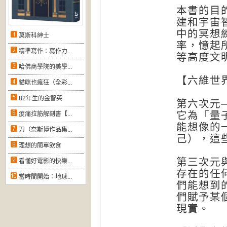
本書的目
建和宇宙
中的冥想
莫斯科紳士
率，憶起
精準寫作：寫作力...
等高度文
哈佛商學院的美學...
【六維世
貓咪也瘋狂（全彩...
82年生的金智英
第六次元
它為「量
痠痛拉筋解剖書【...
能想像的
刀（奈斯博作品集...
己），這
理想的簡單飲食
第三次元
看懂好電影的快樂...
存在的任
當時間開始：地球...
們能想到
們賦予某
現實。