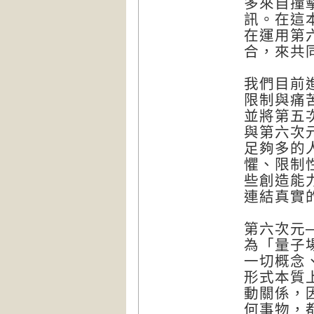
多來自撞
訊。在這
在運用第
合，來共
我們目前
限制與痛
並將第五
與第六次
足夠多的
懼、限制
些創造能
連結真實
第六次元
為「量子
一切概念
形式本質
動關係，
何事物，