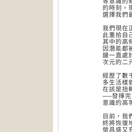
等意識的
的時刻。
選擇我們
我們現在
此重拾自
其中的高
因潛能都
鏈一直處
次元的二
經歷了數
多生活樣
在該是扭
──發揮
意識的高
目前，我
終將恢復
榮昌盛又