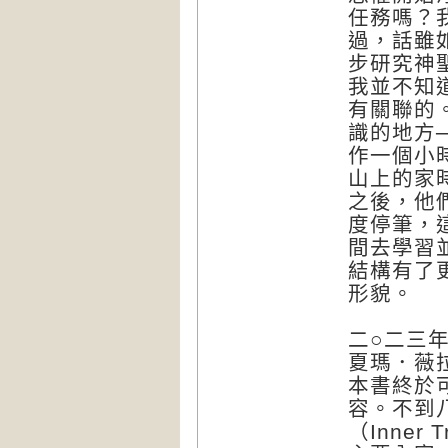
任務嗎？
過，話雖
步研究神
我並不知
有關聯的
識的地方
作一個小
山上的家
之後，他
度停筆，
間去學習
結構有了
形貌。
二○二三年
夏瑪．薇拉
本書終於
容。不到
（Inner