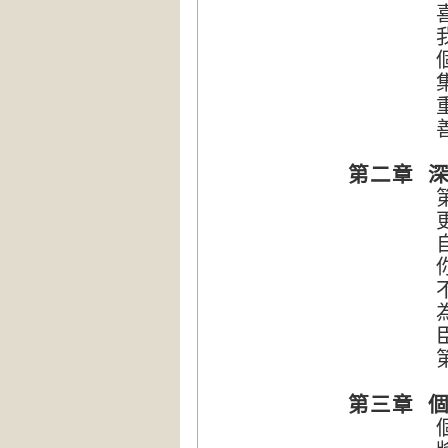
喜悅
我們
個人意
集體
重新編
善用
第二章 
第六
更高
自我負
你準備
不斷在
為何第
臣服
第六
第三章 
個人的