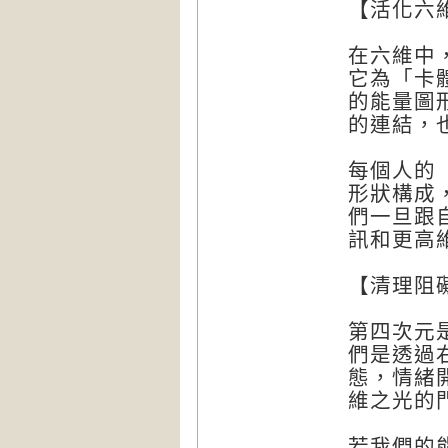
【活化六
在六維中
它為「卡
的能量圖
的連結，
每個人的
形狀構成
們一旦跟
訊和更高
【清理阻
第四次元
們是透過
態，情緒
維之光的
若我們的