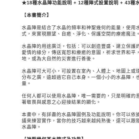
★18種水晶陣功能說明 + 12種陣式設置說明 + 43
【
本書簡介】
水晶陣是結合了水晶的頻率和神聖幾何的能量，使用
式，來實現願望、自癒、淨化、保護空間的療癒魔法
水晶陣的用途廣泛，包括：可以創造豐盛、建立保護
愛情的緣分，傳送寬恕和療癒的意圖，祈求世界和平
地，或為大自然的災害進行善後。
水晶陣可大可小，可設置在室內、人體上、地圖上或
分布之廣，遠超過它自己本身。一個小小的水晶陣，
量。
任何人都可以使用水晶陣，唯一需要的，只是明確的
著敬畏與感恩之心迎接結果的顯化。
本書中，有詳盡的水晶陣圖例及功能說明。你可以依
議來練習實作，當你的技巧越來越純熟後，還可以跟
水晶陣。