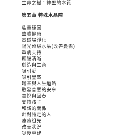
生命之樹：神聖的本質
第五章 特殊水晶陣
能量穩固
整體健康
電磁場淨化
陽光超級水晶(改善憂鬱)
重病支持
頭腦清晰
創造與生育
吸引愛
吸引豐盛
職業與人生道路
散發善意的安寧
喜悅與回春
支持孩子
和諧的關係
針對特定的人
療癒祖先
改善狀況
災後重建