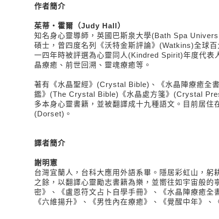
作者簡介
茱蒂‧霍爾（Judy Hall）
知名身心靈導師，英國巴斯泉大學(Bath Spa Univer
碩士，曾四度名列《沃特金斯評論》(Watkins)全球
一四年時被評選為心靈同人(Kindred Spirit)年
晶療癒、前世回溯、靈魂療癒等。
著有《水晶聖經》(Crystal Bible)、《水晶陣療
鑑》(The Crystal Bible)《水晶處方箋》(Crystal Pr
多本身心靈書籍，並被翻譯成十九種語文。目前居住
(Dorset)。
譯者簡介
謝明憲
台灣宜蘭人，台科大應用外語系畢。隱居彩虹山，躬
之餘，以翻譯心靈勵志書籍為樂，並嚮往如宇宙般的
密》、《盧恩符文占卜自學手冊》、《水晶陣療癒全
《六維揚升》、《男性內在療癒》、《覺醒中年》、