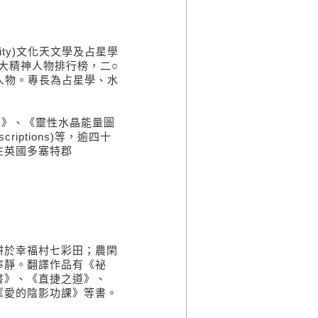
sity)文化天文學及占星學
百大精神人物排行榜，二○
度代表人物。專長為占星學、水
癒全書》、《靈性水晶能量圖
escriptions)等，逾四十
在英國多塞特郡
耕於幸福村七彩田；農閑
寧靜。翻譯作品有《祕
書》、《直捷之道》、
《愛的陰影功課》等書。