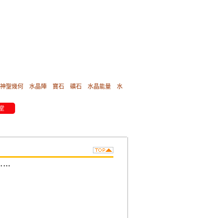
神聖幾何
水晶陣
寶石
礦石
水晶能量
水
堂
⋯⋯