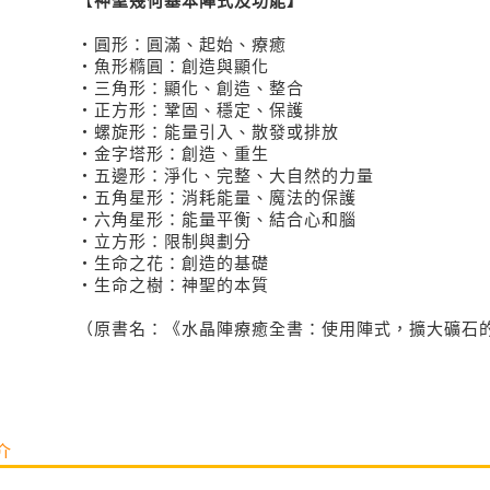
【
神聖幾何基本陣式及功能】
・圓形：圓滿、起始、療癒
・魚形橢圓：創造與顯化
・三角形：顯化、創造、整合
・正方形：鞏固、穩定、保護
・螺旋形：能量引入、散發或排放
・金字塔形：創造、重生
・五邊形：淨化、完整、大自然的力量
・五角星形：消耗能量、魔法的保護
・六角星形：能量平衡、結合心和腦
・立方形：限制與劃分
・生命之花：創造的基礎
・生命之樹：神聖的本質
（原書名：《水晶陣療癒全書：使用陣式，擴大礦石
介