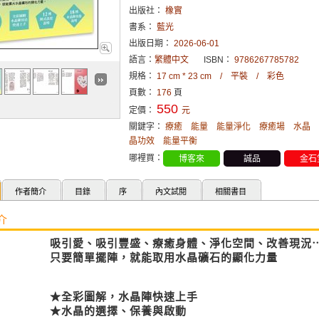
出版社：
橡實
書系：
藍光
出版日期：
2026-06-01
語言：
繁體中文
ISBN：
9786267785782
規格：
17 cm * 23 cm / 平裝 / 彩色
頁數：
176
頁
550
定價：
元
關鍵字：
療癒
能量
能量淨化
療癒場
水晶
晶功效
能量平衡
哪裡買：
博客來
誠品
金石
作者簡介
目錄
序
內文試閱
相關書目
介
吸引愛、吸引豐盛、療癒身體、淨化空間、改善現況
只要簡單擺陣，就能取用水晶礦石的顯化力量
★全彩圖解，水晶陣快速上手
★水晶的選擇、保養與啟動