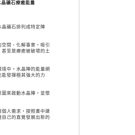
種水晶礦石療癒能量
水晶礦石排列成特定陣
。
的空間、化解毒害，吸引
，甚至是療癒被破壞的土
環境中。水晶陣的能量網
也能發揮極其強大的力
意圖來啟動水晶陣，並懷
據個人需求，按照書中建
隨自己的直覺發展出新的