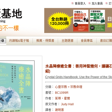
會員登入
加入會員
訂
月讀報&電子報
推薦．得獎書
主題選書
會員專區
書目訂購
水晶陣療癒全書：善用神聖幾何，讓礦石
紹)
Crystal Grids Handbook: Use the Power of the St
分類：
心靈宗教 > 宗教命理
書號：
BC1099R
作者：
茱蒂‧霍爾
原文作者：
Judy Hall
譯者：
謝明憲