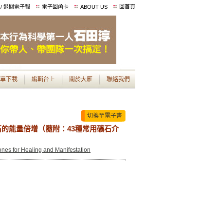
 / 退閱電子報
電子回函卡
ABOUT US
回首頁
單下載
編輯台上
關於大雁
聯絡我們
切換至電子書
的能量倍增（隨附：43種常用礦石介
ones for Healing and Manifestation