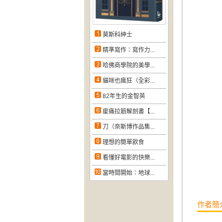
莫斯科紳士
精準寫作：寫作力...
哈佛商學院的美學...
貓咪也瘋狂（全彩...
82年生的金智英
痠痛拉筋解剖書【...
刀（奈斯博作品集...
理想的簡單飲食
看懂好電影的快樂...
當時間開始：地球...
作者簡