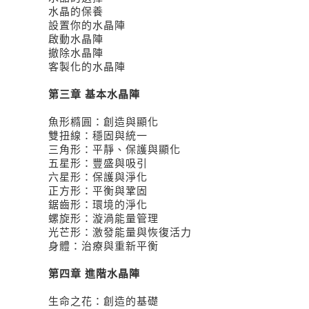
水晶的保養
設置你的水晶陣
啟動水晶陣
撤除水晶陣
客製化的水晶陣
第三章 基本水晶陣
魚形橢圓：創造與顯化
雙扭線：穩固與統一
三角形：平靜、保護與顯化
五星形：豐盛與吸引
六星形：保護與淨化
正方形：平衡與鞏固
鋸齒形：環境的淨化
螺旋形：漩渦能量管理
光芒形：激發能量與恢復活力
身體：治療與重新平衡
第四章 進階水晶陣
生命之花：創造的基礎