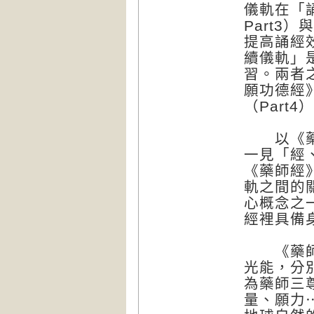
儀軌在「誦
Part3
提高誦經
續儀軌」
習。兩者
願功德經
（Part4
以《藥師
一見「經
《藥師經
軌之間的
心概念之
經裡具備
《藥師經
光能，分
為藥師三
量、願力