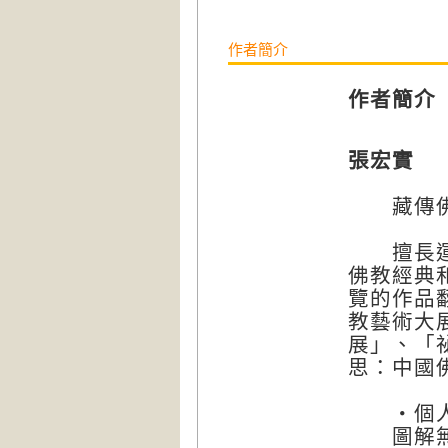
作者簡介
作者簡介
張宏實
藏傳佛
擅長運用
佛教經典
覽的作品
教藝術大
展」、「
思：中國
‧個人
圖解無上