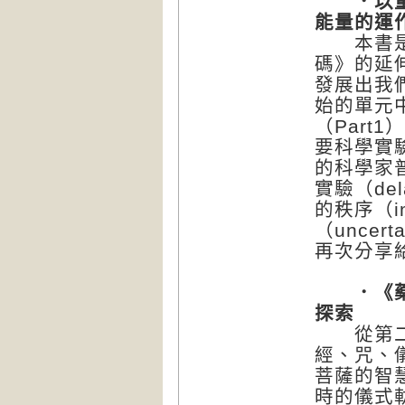
．以量子
能量的運
本書是筆
碼》的延
發展出我
始的單元
（Part
要科學實
的科學家普
實驗（del
的秩序（im
（uncer
再次分享
．《藥師
探索
從第二單
經、咒、
菩薩的智
時的儀式