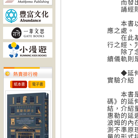
而發出音
誦經則同
本書以量
應之處。
在此基礎
行之經、
除了念誦
續儀軌則
◆延伸學
熱賣排行榜
實驗介紹
紙本書
電子書
本書是筆
碼》的延
結，介紹量
惠勒的延遲選
波姆的內在隱
測不準原理（
量的形式