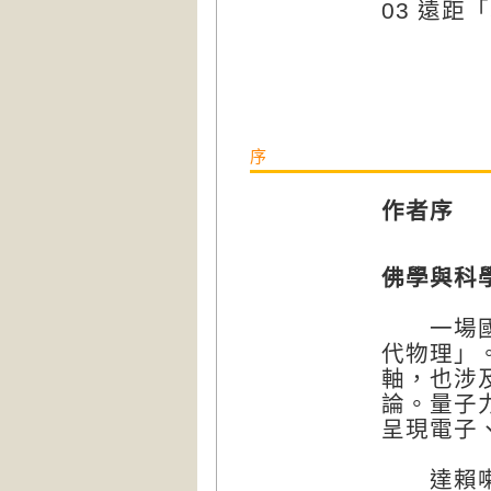
03 遠
序
作者序
佛學與科
一場國際
代物理」
軸，也涉
論。量子力
呈現電子
達賴喇嘛