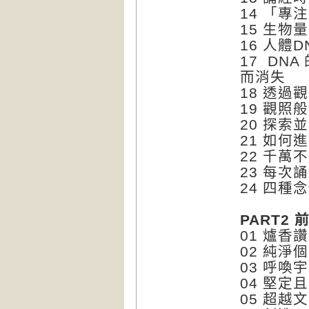
14 「
15 生物
16 人體
17 DN
而消失
18 透
19 觀照
20 探
21 如何
22 千萬
23 每
24 四
PART2
01 爐香
02 純
03 呼
04 堅定
05 超