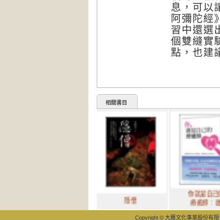
息，可以
阿彌陀經
習中還選
個雙縫實
點，也建
相關書目
你就是自己的
隱僧
療癒師： 啟
Copyright © 大雁文化事業股份有限公司