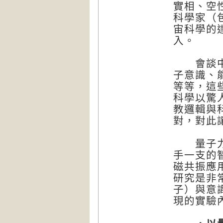
實相、空
科學家（
宙科學的
入。
會談中發
子意識、
等等，這
科學以驚
教邏輯與
對，對此
量子力學
手一支的
磁共振應
研究是非
子）與意
現的實驗