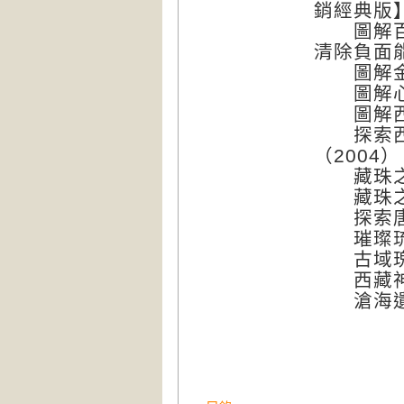
銷經典版】
圖解百字
清除負面
圖解金剛
圖解心經
圖解西藏
探索西藏
（2004）
藏珠之樂
藏珠之樂
探索唐卡
璀璨琉璃
古域瑰寶
西藏神域
滄海遺玉