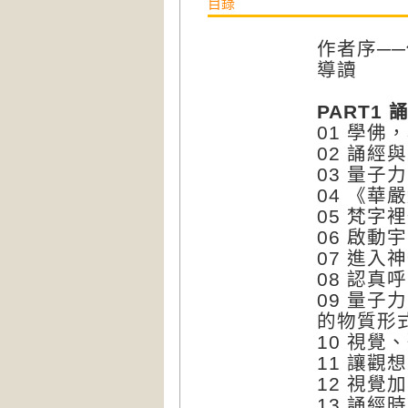
目錄
作者序─
導讀
PART1
01 學佛
02 誦經
03 量子
04 《華
05 梵
06 啟
07 進
08 認真
09 量
的物質形
10 視
11 讓觀
12 視覺
13 誦