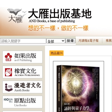
月讀報&電子報
推薦