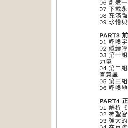
06 創
07 下
08 充
09 珍惜
PART3
01 呼喚
02 繼
03 第
力量
04 第
官意識
05 第
06 呼
PART4
01 解
02 神
03 強
04 在