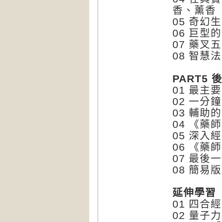
香、薰香
05 奇
06 巨
07 藥
08 智
PART5
01 最
02 一
03 輔
04 《藥
05 深入
06 《
07 最
08 簡
延伸學習
01 四合
02 量子