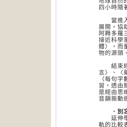
地球自然
四小時隨
當進入「
展開，協
阿耨多羅
接近科學家
體），而量
物的源頭
結束經文
言〉、〈
（每句字
習，透由
是經由思
音韻振動
．別忘了
延伸學習
軌的比較