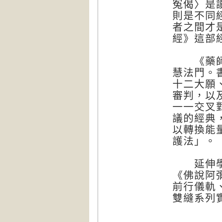
冤偈〉是
則是不同
者之間才
經》這部
《藥師經
慧法門。
十二大願
審判，以
一一交叉
議的經典
以轉換能
護法」。
延伸學習
《佛說阿
前行儀軌
雙縫系列