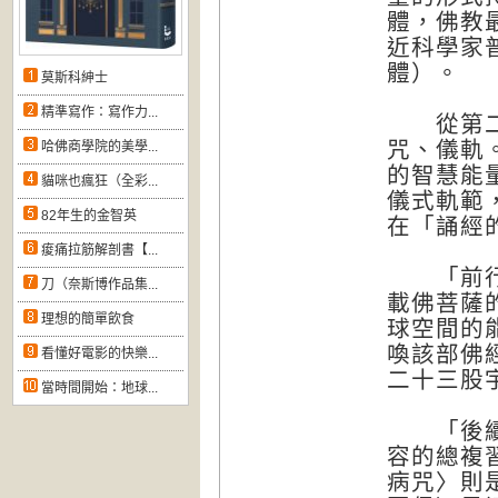
體，佛教
近科學家普
體）。
莫斯科紳士
精準寫作：寫作力...
從第二單
咒、儀軌
哈佛商學院的美學...
的智慧能
貓咪也瘋狂（全彩...
儀式軌範
82年生的金智英
在「誦經
痠痛拉筋解剖書【...
「前行儀
刀（奈斯博作品集...
載佛菩薩
理想的簡單飲食
球空間的
喚該部佛
看懂好電影的快樂...
二十三股
當時間開始：地球...
「後續儀
容的總複
病咒〉則