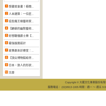
想畫就會畫！極簡...
人本建築：一位匠...
這些魔王級藝術家...
【顧爺的幽默藝術...
好想聽懂爵士樂【...
最強版面設計
故事劇本診療室：...
【頂尖博物館給世...
日本，旅人的形狀...
北齋
Copyright © 大雁文化事業股份有限公司
服務電話： (02)8913-1005 時間：週一 ～ 週五 9:0