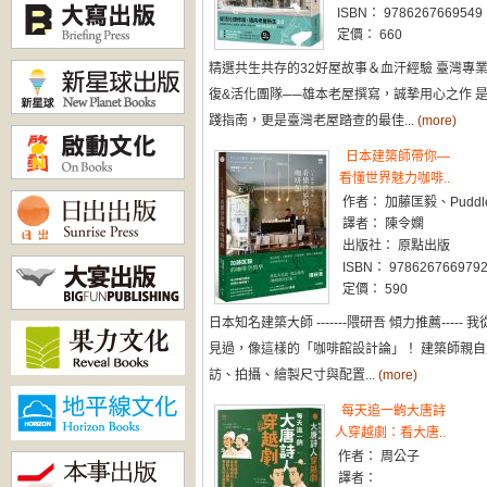
ISBN： 9786267669549
定價： 660
精選共生共存的32好屋故事＆血汗經驗 臺灣專
復&活化團隊──雄本老屋撰寫，誠摯用心之作 
踐指南，更是臺灣老屋踏查的最佳...
(more)
日本建築師帶你—
看懂世界魅力咖啡..
作者： 加藤匡毅、Puddl
譯者： 陳令嫻
出版社： 原點出版
ISBN： 978626766979
定價： 590
日本知名建築大師 -------隈研吾 傾力推薦----- 
見過，像這樣的「咖啡館設計論」！ 建築師親自
訪、拍攝、繪製尺寸與配置...
(more)
每天追一齣大唐詩
人穿越劇：看大唐..
作者： 周公子
譯者：