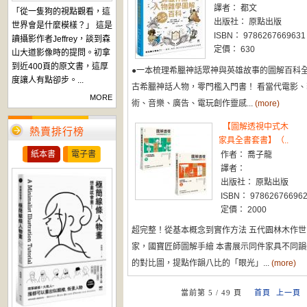
譯者： 都文
「從一隻狗的視點觀看，這
出版社： 原點出版
世界會是什麼模樣？」 這是
ISBN： 9786267669631
讀攝影作者Jeffrey，談到森
定價： 630
山大道影像時的提問。初拿
到近400頁的原文書，這厚
●一本梳理希臘神話眾神與英雄故事的圖解百科
度讓人有點卻步。...
古希臘神話人物，零門檻入門書！ 看當代電影、
MORE
術、音樂、廣告、電玩創作靈感...
(more)
【圖解透視中式木
熱賣排行榜
家具全書套書】（..
紙本書
電子書
作者： 喬子龍
譯者：
出版社： 原點出版
ISBN： 97862676696
定價： 2000
超完整！從基本概念到實作方法 五代園林木作世
家，國寶匠師圖解手繪 本書展示同件家具不同韻
的對比圖，提點作韻八比的「眼光」...
(more)
當前第 5 / 49 頁
首頁
上一頁