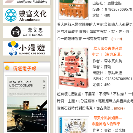
出版社： 原點出版
ISBN： 9786267669570
定價： 480
看大唐詩人彎彎繞繞的人生劇場 細讀人人都是男
角的才華較勁 收羅近300首唐詩 ，詩、史、傳
合一的趣味說書 一部有梗有料有...
(more)
給大家の古典音樂
小史Ⅱ【古典浪漫..
作者： 森本真由美
譯者： 陳娟
精選電子報
出版社： 原點出版
ISBN： 9786267669501
定價： 450
超有梗Q版漫畫，不無聊！不複雜！不枯燥！ 一
跨頁一主題，3分鐘讀畢，輕鬆應戰古典音樂史
從舊石器時代到巴洛克，從古典浪...
(more)
每天來點神知識—
希臘神話人物雜學..
作者： 奧德．葛米娜