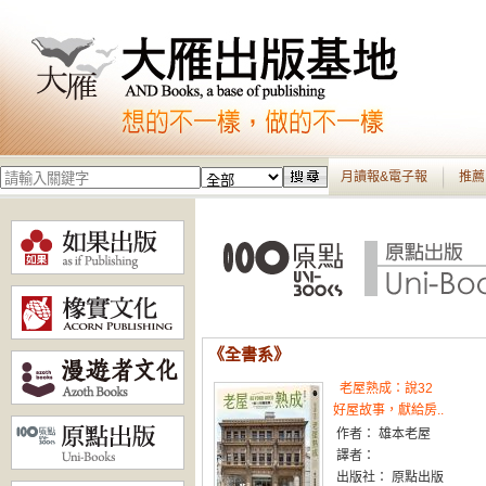
月讀報&電子報
推薦
《全書系》
老屋熟成：說32
好屋故事，獻給房..
作者： 雄本老屋
譯者：
出版社： 原點出版