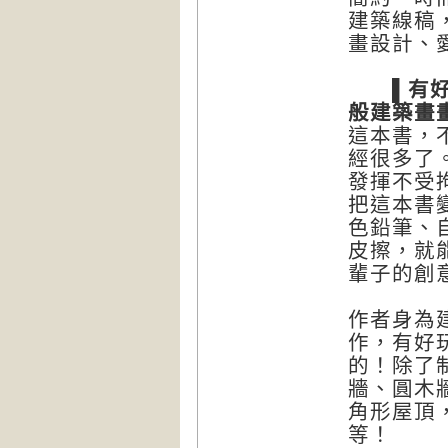
建築線稿
畫設計、
▌有好玩
般建築畫
這本書，
經很多了
發揮不受
把這本書
色鉛筆、
皮擦，就
輩子的創
作者身為
作，有好
的！除了
牆、圓木
角形屋頂
等！