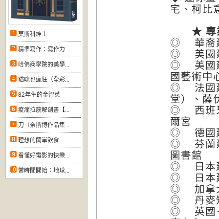
宅、柯比
★ 專業
莫斯科紳士
◎ 華裔
精準寫作：寫作力...
◎ 美國
◎ 美國
哈佛商學院的美學...
國藝術中
貓咪也瘋狂（全彩...
◎ 法國
82年生的金智英
堂）、薩
◎ 西班
痠痛拉筋解剖書【...
爾宮
刀（奈斯博作品集...
◎ 德國
理想的簡單飲食
◎ 芬蘭
圖書館
看懂好電影的快樂...
◎ 日本
當時間開始：地球...
◎ 日本
◎ 加拿
◎ 丹麥
◎ 英國