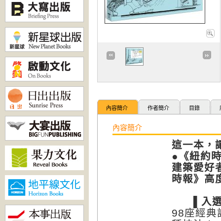
內容簡介
作者簡介
目錄
內容簡介
這一本，
●《紐約時
建築愛好
時報》高
▌入選2
98座經典