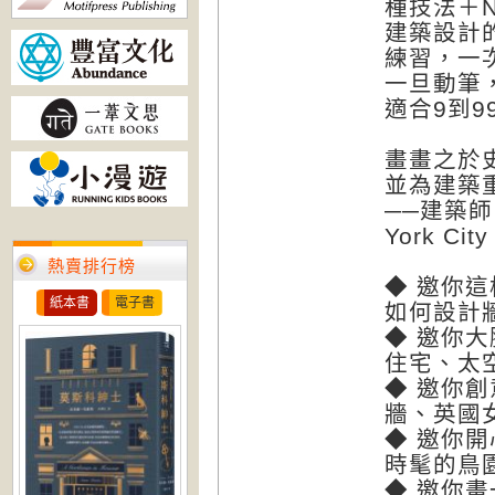
種技法＋
建築設計的
練習，一
一旦動筆
適合9到
畫畫之於
並為建築
──建築師、
York Cit
熱賣排行榜
◆ 邀你
紙本書
電子書
如何設計
◆ 邀你
住宅、太
◆ 邀你
牆、英國
◆ 邀你
時髦的鳥
◆ 邀你