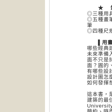
★ 好用
◎三種用
◎五種畫
筆
◎四種尺
▌用畫筆
哪些經典
未來準備
面不只是
面？圓的
有哪些設
設計圖怎
如何發揮
這本書，
建築的最佳
Unive
簡約、時