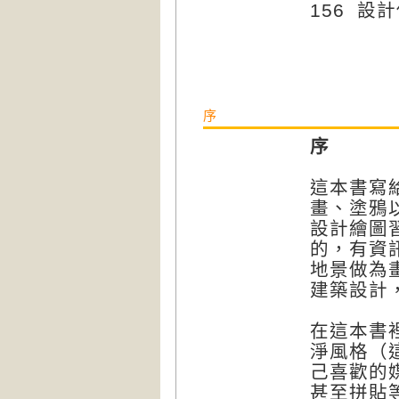
156 設
序
序
這本書寫
畫、塗鴉
設計繪圖
的，有資
地景做為
建築設計
在這本書
淨風格（
己喜歡的
甚至拼貼