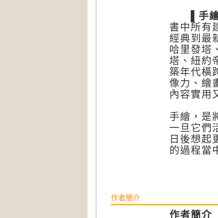
▌手繪
書中所有
經典到最
哈里發塔
塔、紐約
築年代橫
像力、繪
內容實用
手繪，是
一旦它們
日後想起
的過程當
作者簡介
作者簡介