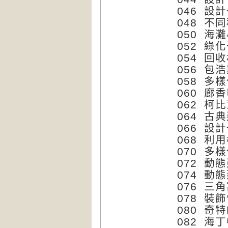
046 設
048 不
050 海
052 綠
054 回
056 包
058 多
060 廊
062 柯
064 古
066 設
068 利
070 多
072 動
074 動
076 三
078 裝
080 奇
082 海