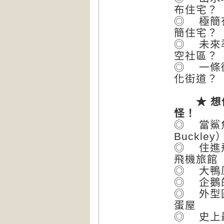
布住宅？
◎ 極簡
簡住宅？
◎ 未來
空社區？
◎ 一條
化街道？
★ 想像
怪！
◎ 當鯊
Buckl
◎ 住進
飛機旅館
◎ 大鴨
◎ 企鵝
◎ 外型
蛋屋
◎ 史上