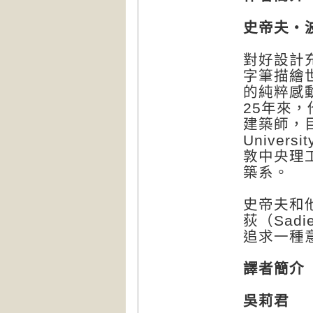
史帝夫‧
對好設計
字筆描繪
的純粹感
25年來
建築師，目
Unive
敦中央理工學院
築系。
史帝夫和
荻（Sad
追求一種
譯者簡介
吳莉君