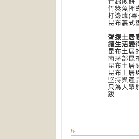
什錦煎餅
竹筴魚押
打邊爐(粵
昆布義式
聲援土居
讓生活變
昆布土居
南茅部昆
昆布土居
昆布土居
堅持與產
只為大眾
跋
序