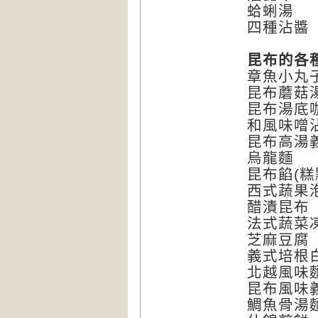
蛤蜊湯
四種沾醬
昆布的各
章魚小丸
昆布蘑菇
昆布湯底
和風味噌
昆布高湯
烏龍麵
昆布餡(糕
西式蔬果
醋漬昆布
法式蔬菜
芝麻豆腐
義式培根
北越風味
昆布風味
鯛魚骨湯