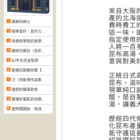
來自大阪
產的北海
莫斯科紳士
費時費工
這一味，
精準寫作：寫作力...
指定使用
哈佛商學院的美學...
人將一百
貓咪也瘋狂（全彩...
昆布高湯
意與對美
82年生的金智英
痠痛拉筋解剖書【...
正統日式
刀（奈斯博作品集...
昆布，滋
現單純口
理想的簡單飲食
醋，是自
看懂好電影的快樂...
湯，讓義
當時間開始：地球...
歷經四代
化昆布產
能守護這