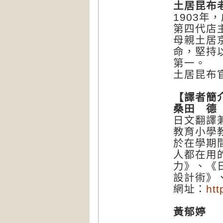
土居昆布
1903年
第四代店
母親土居
命，堅持
第一。
土居昆布
【譯者簡
桑田 德
日文翻譯
教育小學
於在學期
人都在用
力》、《
設計術》
網址：
htt
黃郁婷