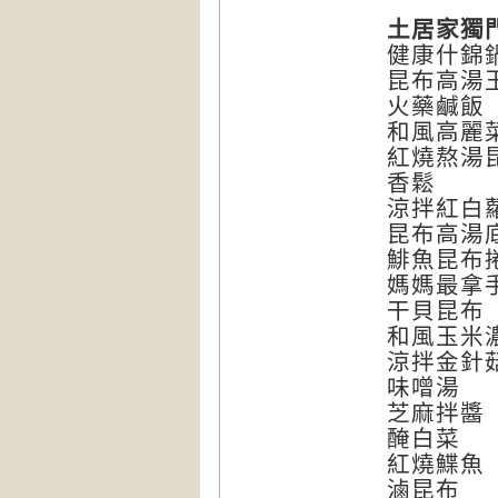
土居家獨
健康什錦
昆布高湯
火藥鹹飯
和風高麗
紅燒熬湯
香鬆
涼拌紅白
昆布高湯
鯡魚昆布
媽媽最拿
干貝昆布
和風玉米
涼拌金針
味噌湯
芝麻拌醬
醃白菜
紅燒鰈魚
滷昆布