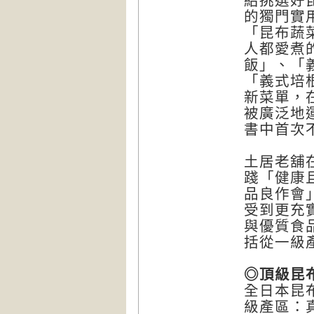
紹挑選好
的獨門實
「昆布蔬
人都愛煮
飯」、「
「義式培
新菜單，
被廣泛地
書中首次
土居老舖
踐「健康
品良作會
受到更充
與優質食
括從一級
◎頂級昆
全日本昆
級產區：