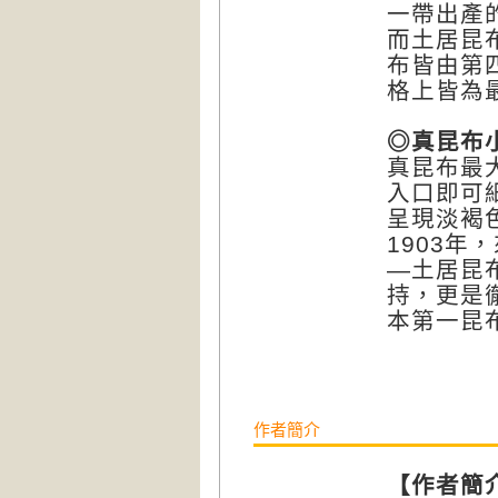
一帶出產
而土居昆
布皆由第
格上皆為
◎真昆布
真昆布最
入口即可
呈現淡褐
1903年
—土居昆
持，更是
本第一昆
作者簡介
【作者簡