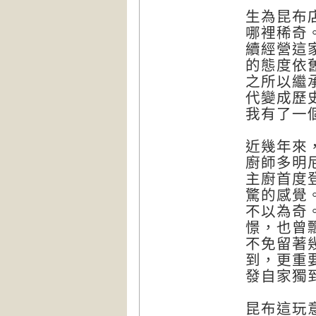
生為昆布
哪裡稀奇
續經營這
的態度依
之所以繼
代變成歷
我有了一
近幾年來
廚師多明
主廚首度
驚的感覺
不以為奇
憬，也曾
不免留著
到，更重
發自家獨
昆布這玩