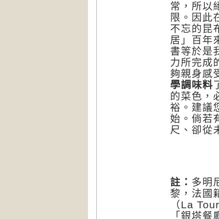
常，所以
限。因此
不忘的昆
居」百年
書等於是
力所完成
夠親身感
學調味料
的菜色，
裕。建議
始。倘若
尺、卻從
註：
多明
黎，法國
（La To
「銀塔餐