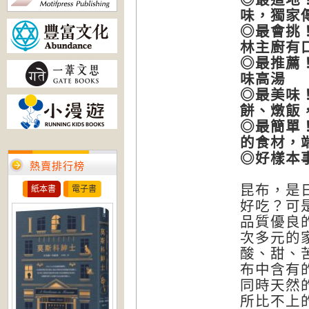
味，獨家
◎
最會挑
林主廚有
◎
最推薦
味高湯
◎
最美味
餅、燉飯
◎
最簡單
的食材，
◎
好樣本
熱賣排行榜
昆布，是
紙本書
電子書
好吃？可
品質優良
次多元的
酸、甜、苦
布中含有
同時天然
所比不上