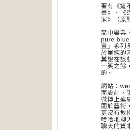
著有《這
畫》、《
家》（原
高中畢業
pure 
畫」系列
於單純的
其說在談
一笑之餘
的。
網站：wei
面設計，現
微博上連
關於藝術
更沒有教
哈哈地聊
聊天的資