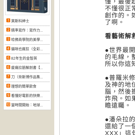
懂，最後
不懂很正
創作的。
了啊。
莫斯科紳士
精準寫作：寫作力...
看藝術解
哈佛商學院的美學...
●世界最
貓咪也瘋狂（全彩...
的毛線，
82年生的金智英
所以你這
痠痛拉筋解剖書【...
●普羅米
刀（奈斯博作品集...
及神的地
理想的簡單飲食
腦，然後
看懂好電影的快樂...
炸飛。如
瞻遠矚。
當時間開始：地球...
●潘朵拉
還給了一
XXX」