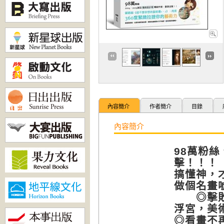
內容簡介
作者簡介
目錄
內容簡介
98萬粉絲
擊！！！
搞懂神，才
做個名畫
◎擊
浮宮，美
◎看畫不