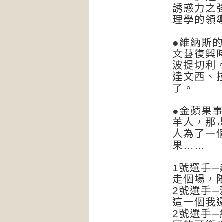
誘惑力之
理學的領
●維納斯
文藝復興
波提切利
達文西、
了。
●金蘋果
羊人，那
人為了一
果……
1號選手
走個場，
2號選手
這一個我還
2號選手