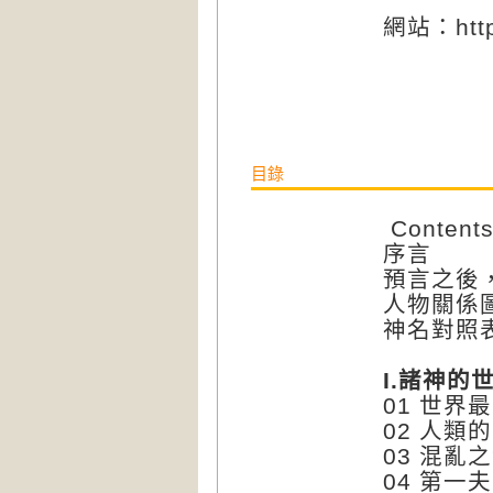
網站：http:
目錄
Content
序言
預言之後
人物關係
神名對照
I.諸神的
01 世界
02 人類
03 混亂
04 第一