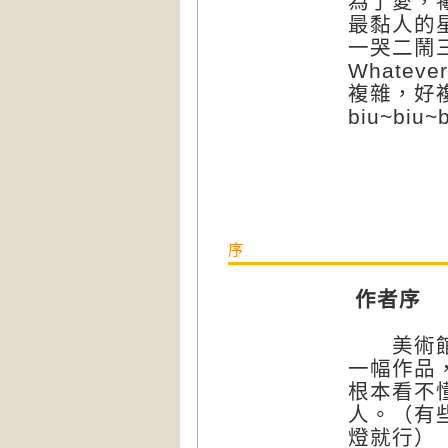
為了愛，
最黏人的
一哭二鬧
Whatev
複雜，好
biu~biu
序
作者序
美術館和
一幅作品
根本看不
人。（有
燈就行）