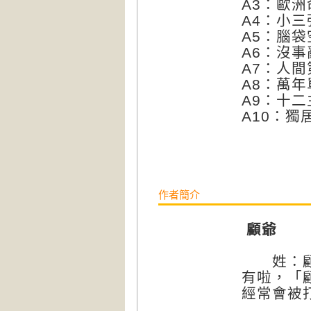
A3：歐
A4：小三
A5：腦
A6：沒
A7：人
A8：萬
A9：十
A10：獨
作者簡介
顧爺
姓：顧，
有啦，「
經常會被