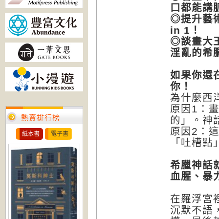
口都能講
◎提升藝
in 1！
◎談畫大
淫亂的希
如果你還
你！
為什麼西
原因1：
熱賣排行榜
的」。神
原因2：
紙本書
電子書
「吐槽點
希臘神話
血腥、暴
在羅浮宮
沉默不語