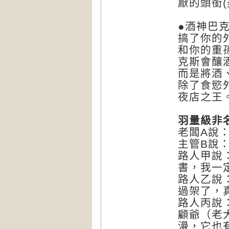
厭的頭銜(
●酒神巴
搞了你的
和你的重
克斯會釀
而是將酒
除了食慾
夜店之王
羽量級非
老闆A說
主管B說
路人甲說
書，我一
路人乙說
過架了，
路人丙說
顧爺（老
漫，它也