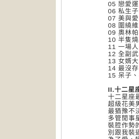
05 戀
06 私生
07 美與
08 圍繞
09 奧林
10 半隻
11 一場
12 全副
13 女婿
14 最沒
15 呆子
II.十二
十二星座
超級花美
最猶豫不
多管閒事
裝腔作勢
別跟我裝