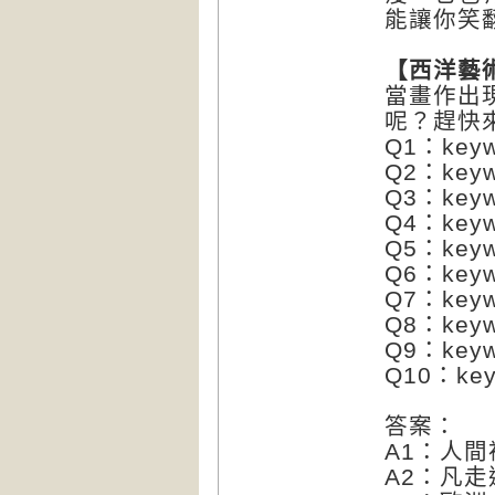
能讓你笑
【西洋藝
當畫作出
呢？趕快
Q1：ke
Q2：ke
Q3：ke
Q4：ke
Q5：ke
Q6：ke
Q7：ke
Q8：ke
Q9：ke
Q10：k
答案：
A1：人間
A2：凡