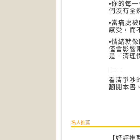
•
你的每一
們沒有全
•
當痛處被
感受，而
•
情緒就像
僅會影響
是「清理
……
看清爭吵
翻閱本書
名人推薦
【
好評推