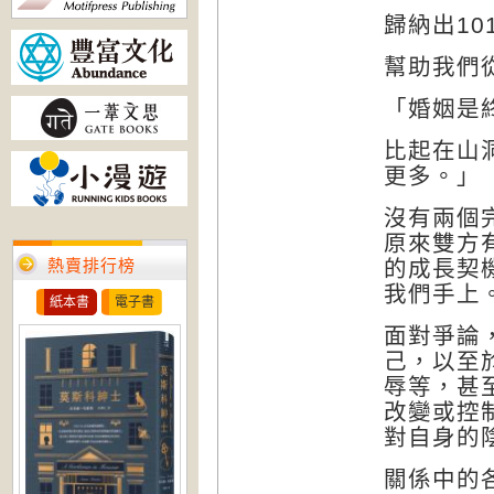
歸納出1
幫助我們
「婚姻是
比起在山
更多。」
沒有兩個
原來雙方
熱賣排行榜
的成長契
我們手上
紙本書
電子書
面對爭論
己，以至
辱等，
甚
改變或控
對自身的
關係中的