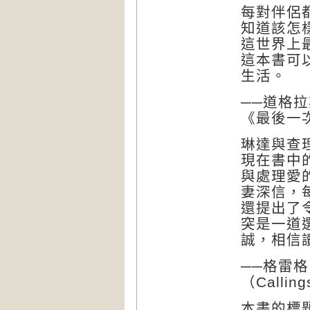
每對伴侶
知道該怎
這世界上
這本書可
生活。
──道格拉斯
《最後一
琳達與查
現在書中
與處理愛
妻深信，
還提出了
突是一道
誠，相信
──格雷格
（
Calling
本書的標