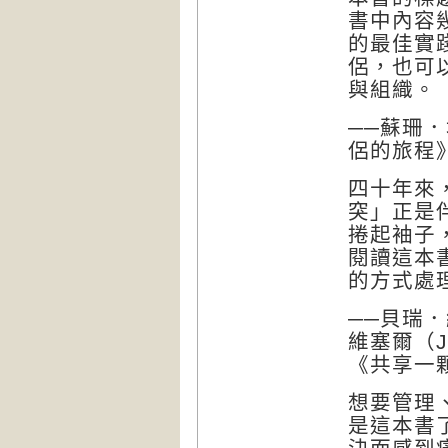
書中內容
的最佳實
侶，也可
與組織。
──蘇珊．坎
侶的旅程
四十年來
突」正是
捲起袖子
閱讀這本
的方式處
──貝瑞．
維塞爾（Jo
《共享一
想要管理
是
這本書