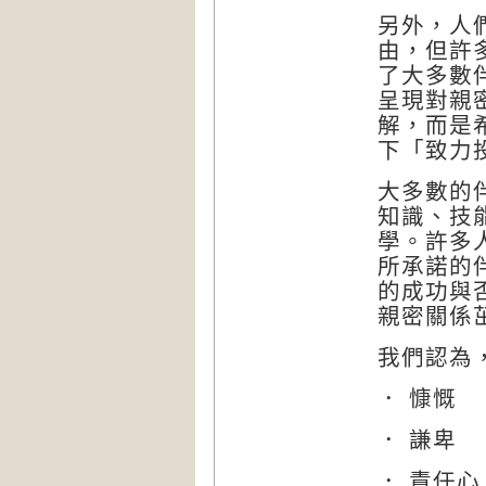
另外，人
由，但許
了大多數
呈現對親
解，而是
下「致力
大多數的
知識、技
學。許多
所承諾的
的成功與
親密關係
我們認為
． 慷慨
． 謙卑
． 責任心