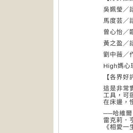
吳姵瑩／
馬度芸／
曾心怡／
黃之盈／
劉中薇／
High媽
【各界好
這是非常
工具，可
在床邊，
──哈維爾．
雷克莉．亨特
《相愛一