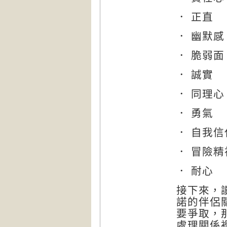
． 正直
． 幽默感
． 脆弱面
． 誠實
． 同理心
． 勇氣
． 自我信
． 冒險精
． 耐心
接下來，
諾的伴侶
要爭取，
處理關係