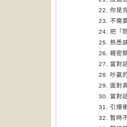
你是
不需
把「
熟悉
親密
當對
吵贏
面對
當對
31. 引
32. 暫