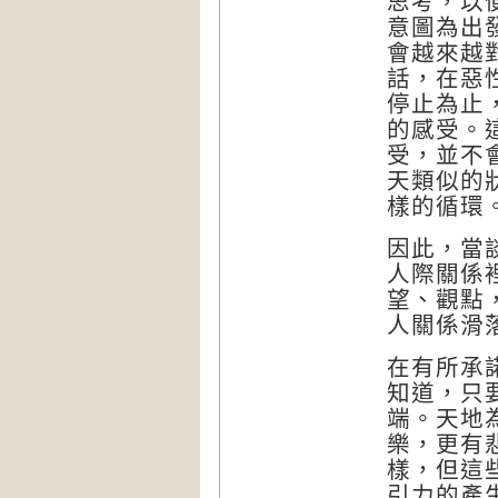
思考，以
意圖為出
會越來越
話，在惡
停止為止
的感受。
受，並不
天類似的
樣的循環
因此，當
人際關係
望、觀點
人關係滑
在有所承
知道，只
端。天地
樂，更有
樣，但這
引力的產