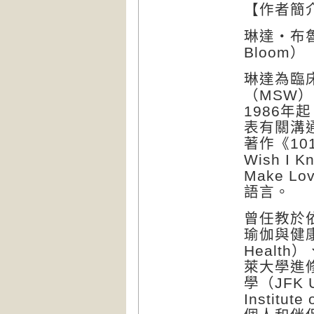
【作者簡
琳達・布魯（
Bloom）
琳達為臨
（MSW
1986
表有關溝
著作《1
Wish I K
Make Lov
語言。
曾任教於依沙
瑜伽與健康中心
Health）
萊大學進修推
學（JFK 
Institu