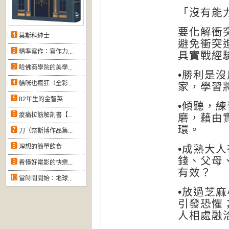
「沒有能
要化解衝
莫斯科紳士
避免衝突
精準寫作：寫作力...
具實戰經
哈佛商學院的美學...
•
勝利是沒
貓咪也瘋狂（全彩...
家，學習
82年生的金智英
•
傾聽，練
痠痛拉筋解剖書【...
磨，藉由
環
。
刀（奈斯博作品集...
理想的簡單飲食
•
成熟大人
錢、父母
看懂好電影的快樂...
有效？
當時間開始：地球...
•
放過芝麻
引發恐懼
人相處融