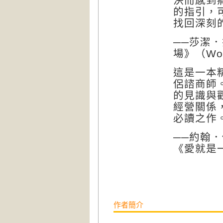
決而感到
的指引，
找回深刻
──莎潔．拉
場》（
Wo
這是一本
侶諮商師
的見識與
經營關係
必讀之作
──約翰．傑
《愛就是
作者簡介