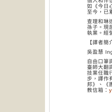
個人和伴
如《今日
至今，已
查理和琳
孫子。現居
執業。經營網
【譯者簡
吳盈慧 Ing
自由口筆
臺師大翻
技業任職
步，譯作
邦》、《
教信箱：
y