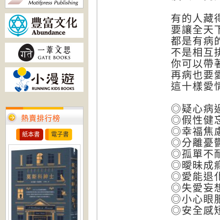
有的人藏
要讓全天
都是有病
不是相互
你可以帶
再病也要
這十樣愛
◎疑心病
熱賣排行榜
◎假性健
◎幸福焦
紙本書
電子書
◎分離憂
◎孤單不
◎曖昧成
◎愛能退
◎失愛妄
◎小心眼
◎安全感