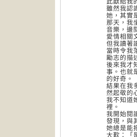
此獻給我
雖然我認
她，其實
那天，我
音樂，邊
愛情相關
但我讀著
當時令我
勵志的描
後來我才
事。也就
的好奇。
結果在我
然起敬的
我不知道
裡。
我開始閱
發現，與
她總是能
大歎：「