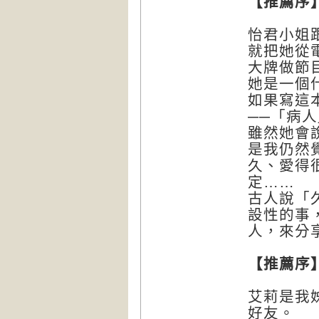
【推薦
怡君小姐
就把她從
大牌做節
她是一個
如果寫這
──「病
雖然她會
是我仍然
久、愛得
定……
古人說「
設性的事
人，來分
【推薦
艾莉是我
好友。