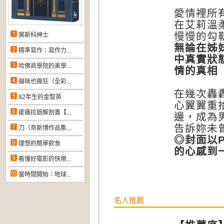
愛情裡所
在艾莉溫
慢慢的勾
莫斯科紳士
無論在姊
精準寫作：寫作力...
中真實狀
哈佛商學院的美學...
情的真相
貓咪也瘋狂（全彩...
在幾次轟
82年生的金智英
心翼翼重
痠痛拉筋解剖書【...
邊，成為
告訴妳未
刀（奈斯博作品集...
◎封面以P
理想的簡單飲食
的心感到
看懂好電影的快樂...
當時間開始：地球...
名人推薦