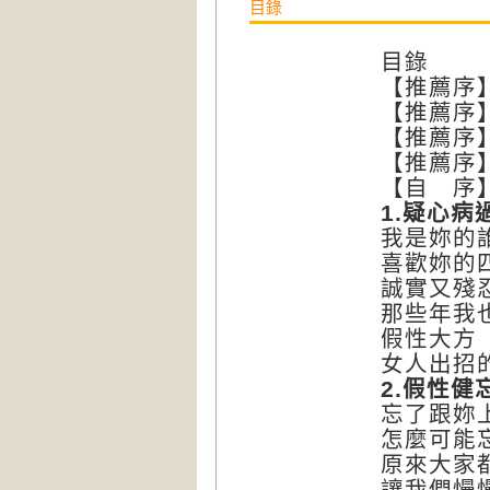
目錄
目錄
【推薦
【推薦序
【推薦
【推薦
【自 
1.
疑心病
我是妳的
喜歡妳的
誠實又殘
那些年我
假性大方
女人出招
2.
假性健
忘了跟妳
怎麼可能
原來大家
讓我們慢