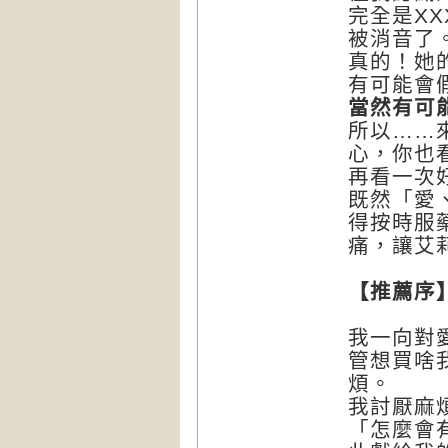
完全是XX
被消音了
真的！她
有可能會
當然有可
所以……
心，你也
再看一次
既然「愛
得按時服
痛，讓艾
【推薦序
我一向對
管想買啥
煩。
我討厭麻
「怎麼會