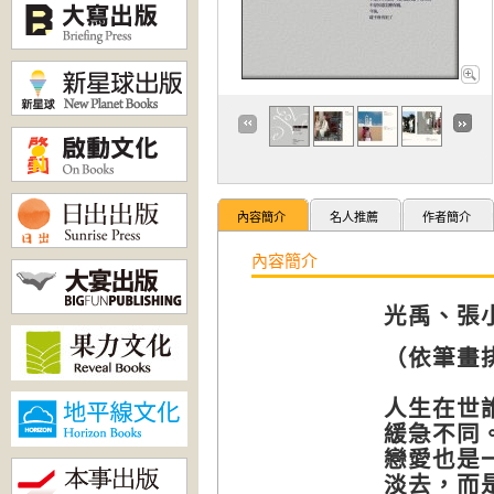
內容簡介
名人推薦
作者簡介
內容簡介
光禹、張
（依筆畫
人生在世
緩急不同
戀愛也是
淡去，而