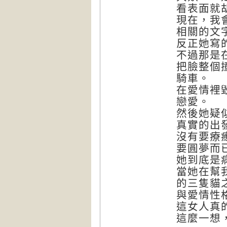
看表面就
現在，我
相關的文
反正她寫
不過那是
把臉整個
騎車。
在愛情裡
戀愛。
然後她疑
真實的出
沒有要療
要圓夢而
她到底是
當她在幫
的三隻貓
與愛情性
這女人真
這麼一想