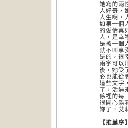
她寫的兩
人好奇，
人生啊，
如果一個
的愛情真
人，是幸
是被一個
就不叫享
是的，很
兩字可以
後，她受
必也能從
這些文字
了，活過
係裡的每
很開心能
妳了，艾
【推薦序