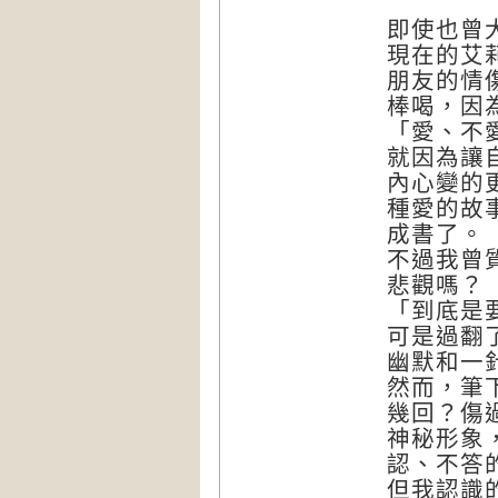
即使也曾
現在的艾
朋友的情
棒喝，因
「愛、不
就因為讓
內心變的
種愛的故
成書了。
不過我曾
悲觀嗎？
「到底是
可是過翻
幽默和一
然而，筆
幾回？傷
神秘形象
認、不答
但我認識