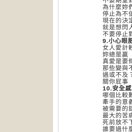
不要期望
為什麼妳
停止為不
現在的決
就是想閃
不要停止
9.
小心眼
女人愛計
妳總是贏
真愛是要
那些變與
過或不及
關你屁事
10.
安全感
哪個比較
牽手的意
被需要的
最大的苦
死前放不
誰要過什