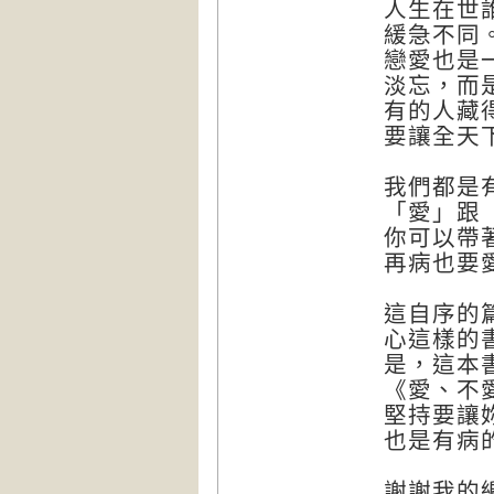
人生在世
緩急不同
戀愛也是
淡忘，而
有的人藏
要讓全天
我們都是
「愛」跟
你可以帶
再病也要
這自序的
心這樣的
是，這本
《愛、不
堅持要讓
也是有病
謝謝我的