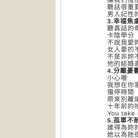
聽話很重
男人記性
3.
幸福焦
聽真話的
卡陰學分
不說我愛
女人要的
不是非妳
他的結婚
4.
分離憂
小心喔
我想在你
傷停時間
原來別離
十年前的
You take 
5.
孤單不
誰得為妳
她以為她