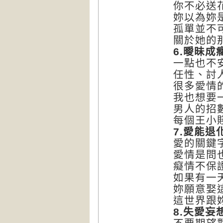
你不必送
妳以為妳
孤單並不
關於她的
6.
曖昧成
一點也不
任性、討
很多愛情
我也想要
男人的招
每個王小
7.
愛能退
愛的關鍵
愛情是問
癡情不保
如果有一
妳願意娶
這世界跟
8.
失愛妄