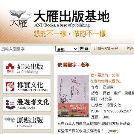
月讀報&電子報
推薦
依 關鍵字 - 老年
愛，要及時：父母
在世時你可以做的..
作者： 高道原
譯者： 譯者：余妍、周羲
審訂：朴允善
出版社： 橡實文化
ISBN： 9789866362507
定價： 300
感動百萬人的晨間幸福郵件 韓國網友瘋狂轉寄，
有些事不做就永遠沒有機會！...
(more)