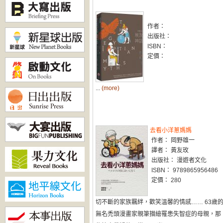
作者：
出版社：
ISBN：
定價：
...
(more)
去看小洋蔥媽媽
作者： 岡野雄一
譯者： 黃友玫
出版社： 漫遊者文化
ISBN： 9789865956486
定價： 280
切不斷的家族羈絆，歡笑溫馨的情感…… 63歲
無名禿頭漫畫家親筆描繪罹患失智症的母親，那