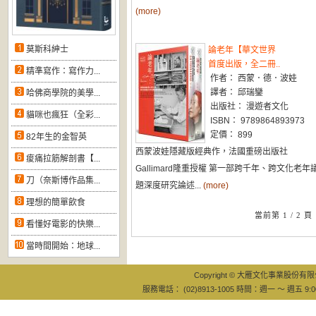
(more)
莫斯科紳士
論老年【華文世界
首度出版，全二冊..
精準寫作：寫作力...
作者： 西蒙．德．波娃
譯者： 邱瑞鑾
哈佛商學院的美學...
出版社： 漫遊者文化
貓咪也瘋狂（全彩...
ISBN： 9789864893973
定價： 899
82年生的金智英
西蒙波娃隱藏版經典作，法國重磅出版社
痠痛拉筋解剖書【...
Gallimard隆重授權 第一部跨千年、跨文化老年
刀（奈斯博作品集...
題深度研究論述...
(more)
理想的簡單飲食
當前第 1 / 2 頁
看懂好電影的快樂...
當時間開始：地球...
Copyright © 大雁文化事業股份有限公司
服務電話： (02)8913-1005 時間：週一 ～ 週五 9:0