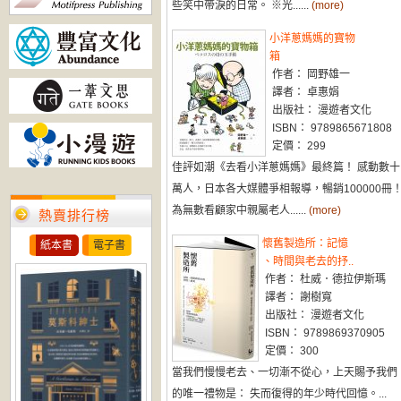
些笑中帶淚的日常。 ※光......
(more)
小洋蔥媽媽的寶物
箱
作者： 岡野雄一
譯者： 卓惠娟
出版社： 漫遊者文化
ISBN： 9789865671808
定價： 299
佳評如潮《去看小洋蔥媽媽》最終篇！ 感動數十
萬人，日本各大媒體爭相報導，暢銷100000冊
為無數看顧家中親屬老人......
(more)
熱賣排行榜
懷舊製造所：記憶
紙本書
電子書
、時間與老去的抒..
作者： 杜威．德拉伊斯瑪
譯者： 謝樹寬
出版社： 漫遊者文化
ISBN： 9789869370905
定價： 300
當我們慢慢老去、一切漸不從心，上天賜予我們
的唯一禮物是： 失而復得的年少時代回憶。...