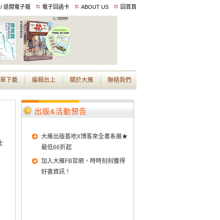
 / 退閱電子報
電子回函卡
ABOUT US
回首頁
單下載
編輯台上
關於大雁
聯絡我們
出版&活動預告
大雁出版基地X博客來全書系展★
士
最低66折起
加入大雁FB官網，時時刻刻獲得
好書資訊！