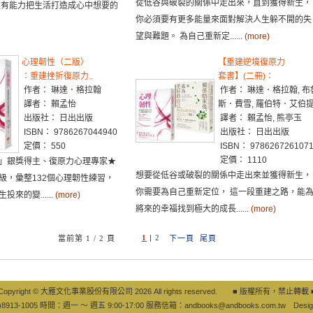
從低谷與破裂的關係中走出來，直到獲得新生，
遠有能力把生活打造成心中想要的
你必須要有更多能量來面對解決人生躲不開的失
望與難題。 為自己重新定......
(more)
心理韌性（二版）
【重建逆境復原力
：重建挫折復原力..
套書】(二冊)：
作者： 琳達．格拉翰
作者： 琳達．格拉翰, 布
譯者： 賴孟怡
斯．費雪, 羅伯特．艾伯
出版社： 日出出版
譯者： 賴孟怡, 熊亭玉
ISBN： 9786267044940
出版社： 日出出版
定價： 550
ISBN： 978626726107
定價： 1110
」銀獎得主、復原力心理專家★
想要從低谷或破裂的關係中走出來並獲得新生，
級，彙整132個心理韌性練習，
你需要為自己重新定位， 這一段重建之路，能
來的變......
(more)
將來的幸福找到極大的成長......
(more)
1
|
2
當前第 1 / 2 頁
下一頁
尾頁
Copyright © 大雁文化事業股份有限公司 2026 All rights reserved. ■ 版權所有，禁止轉載 
8913-1005 時間：週一 ～ 週五 9:00-17:00 服務信箱：
andbooks@andbooks.com.tw
Desig