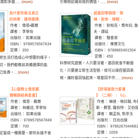
對多變......
(more)
引導她認識自我的價值，......
(more)
為什麼你無法真正
超基因零極限：情
的快樂：運用選擇..
緒、飲食、睡眠，..
作者： 偉恩•戴爾
作者： 狄帕克‧喬布拉, 
譯者： 李寧怡
夫．譚茲
出版社： 如果出版
譯者： 駱香潔
ISBN： 9789578567634
出版社： 橡實文化
定價： 350
ISBN： 9789865401504
定價： 450
把生活打造成心中想要的樣子。
科學研究證實，人只要活著，基因就會不斷變
切，我們都應該具備選擇的能
化，只要建立新生活型態，就可以操控基因表
負責。...
(more)
現，讓好基因強起來，壞基因不作......
(more)
【心靈教父偉恩戴
【逆境復原力套書
爾暢銷經典套書】..
】（二冊）：《心..
作者： 偉恩．戴爾
作者： 琳達．格拉翰, 布
譯者： 林麗冠, 李寧怡
斯．費雪, 羅伯特．艾伯
出版社： 如果出版
譯者： 賴孟怡, 熊亭玉
ISBN： 9789578567849
出版社： 日出出版
定價： 700
ISBN： 978626704468
定價： 1059
定當成一種需要，那你永遠不會