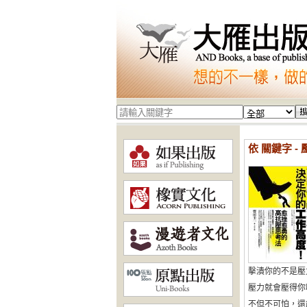
依 關鍵字 - 
擊潰你的不是壓
壓力就會壓得你
不但不可怕，還能變