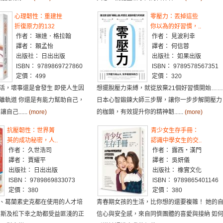
心理韌性：重建挫
零壓力：丟掉這些
折復原力的132
你以為的好習慣，..
作者： 琳達．格拉翰
作者： 見波利幸
譯者： 賴孟怡
譯者： 何信蓉
出版社： 日出出版
出版社： 如果出版
ISBN： 9789869727860
ISBN： 9789578567351
定價： 499
定價： 320
活，壞事還是會發生 即使人生因
想擺脫壓力束縛，就從放棄21個好習慣開始……
離軌道 你還是有能力幫助自己，
日本心智鍛鍊大師三步驟，讓你一步步解開壓力
己......
(more)
的枷鎖，有效提升你的精神韌......
(more)
抗壓韌性：世界菁
青少女生存手冊：
英的成功秘密，人..
認識中學女生的交..
作者： 久世浩司
作者： 露西・漢門
譯者： 賈耀平
譯者： 吳妍儀
出版社： 日出出版
出版社： 橡實文化
ISBN： 9789869833073
ISBN： 9789865401146
定價： 380
定價： 380
、葛蘭素史克都在使用的人才培
青春期女孩的生活，比你想的還要複雜！ 她的
伯斯及松下幸之助都受益匪淺的正
信心與安全感，來自同儕團體的喜愛與接納 如