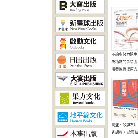
不論多努力過生
為糟糕的事情脫
培養挫折復原力 讓自
高盛、殼牌石油
訓課程。 讓賈