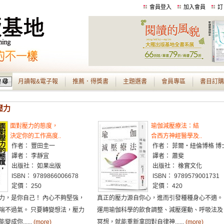
會員登入
加入會員
訂
月讀報&電子報
推薦．得獎書
主題選書
會員專區
書目訂購
壓力
面對壓力的態度，
瑜伽減壓療法：結
決定你的工作高度..
合西方神經醫學及..
作者： 豐田圭一
作者： 菲爾‧紐倫博格 博
譯者： 李靜宜
譯者： 蕭斐
出版社： 如果出版
出版社： 橡實文化
ISBN： 9789866006678
ISBN： 9789579001731
定價： 250
定價： 420
力，是你自己！ 內心不夠堅強，
真正的壓力源自你心，進而引發種種身心不適。
喘不過氣。 只要轉變想法，壓力
運用瑜伽科學的飲食調整、減壓運動、呼吸法及
成你......
(more)
冥想，就能重新拿回對自律神......
(more)