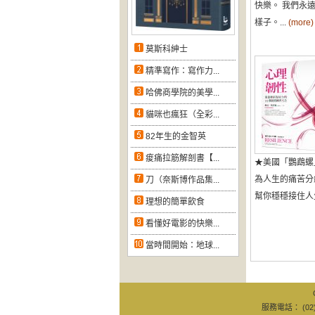
快樂。 我們永
樣子。...
(more)
莫斯科紳士
精準寫作：寫作力...
哈佛商學院的美學...
貓咪也瘋狂（全彩...
82年生的金智英
痠痛拉筋解剖書【...
★美國「鸚鵡螺
為人生的痛苦分
刀（奈斯博作品集...
幫你穩穩接住人生投
理想的簡單飲食
看懂好電影的快樂...
當時間開始：地球...
服務電話： (02)