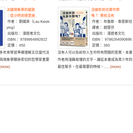
法國現象學的蹤跡
沒被抓到也算作弊
：從沙特到德里達..
嗎？: 學校沒有
作者： 劉國英（Lau Kwok-
作者： 布魯斯．韋恩斯坦
ying）
譯者： 趙慧芬
出版社： 漫遊者文化
出版社： 漫遊者文化
ISBN： 9789864892822
ISBN： 9786264090896
定價： 450
定價： 360
多年來學習準確理解五位當代法
沒有人可以告訴你人生中所有問題的答案，本書
與現象學關係密切的哲學家重要
作者用淺顯易懂的文字，讓這本書成為青少年的
(more)
最佳幫手，在最需要的時候，......
(more)