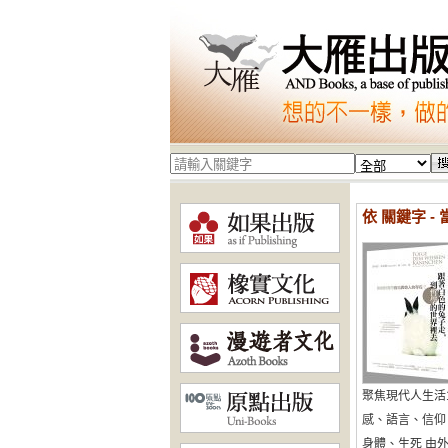
依 關鍵字 -
聚焦現代人生活1
感、語言、信仰
身體、生死 由外而