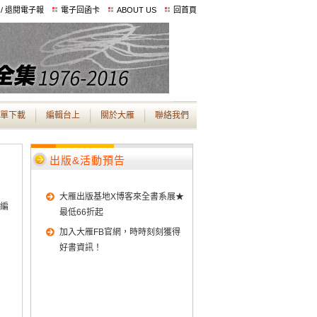
 / 退閱電子報
電子回函卡
ABOUT US
回首頁
單下載
編輯台上
關於大雁
聯絡我們
出版&活動預告
大雁出版基地X博客來全書系展★
主編
最低66折起
加入大雁FB官網，時時刻刻獲得
好書資訊！