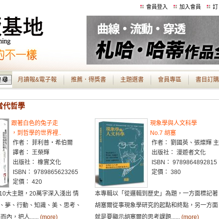
會員登入
加入會員
訂
月讀報&電子報
推薦．得獎書
主題選書
會員專區
書目訂購
 當代哲學
跟著白色的兔子走
現象學與人文科學
，到哲學的世界裡..
No.7 胡塞
作者： 菲利普・希伯爾
作者： 劉國英、張燦輝 
譯者： 王榮輝
出版社： 漫遊者文化
出版社： 橡實文化
ISBN： 9789864892815
ISBN： 9789865623265
定價： 380
定價： 420
0大主題，20萬字深入淺出 情
本專輯以「從邏輯到歷史」為題，一方面標記著
、夢、行動、知識、美、思考、
胡塞爾從事現象學研究的起點和終點，另一方面
內，把人......
(more)
就是要顯示胡塞爾的思考課題......
(more)