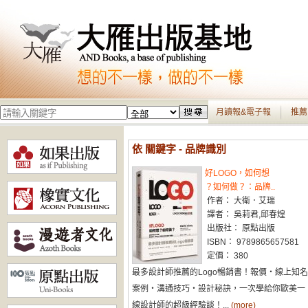
月讀報&電子報
推薦
依 關鍵字 - 品牌識別
好LOGO，如何想
？如何做？：品牌..
作者： 大衛．艾瑞
譯者： 吳莉君,邱春煌
出版社： 原點出版
ISBN： 9789865657581
定價： 380
最多設計師推薦的Logo暢銷書！報價‧線上知名
案例‧溝通技巧‧設計秘訣，一次學給你歐美一
線設計師的超級經驗談！...
(more)