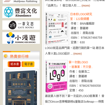
牌的最強策略。 教你找到自己的定位，打造專屬
「品牌力」！ 樹立個人形......
(more)
日本好LOGO研究
室：122款媒體
作者： BNN編輯部
譯者： 鄭麗卿
出版社： 原點出版
ISBN： 9786267466759
定價： 630
LOGO就是品牌門面，話題行銷的第一站 跟日本
人學人氣LOGO設計 ...
(more)
熱賣排行榜
第一次做LOGO
紙本書
電子書
，就專業：不只發..
作者： 佐藤浩二
譯者： 鄭麗卿
出版社： 原點出版
ISBN： 9786267669358
定價： 450
誰說素人辦不到？第一次設計LOGO就專業！ 曾
操刀Oricon音樂暢銷榜&量販店Softmap──得獎