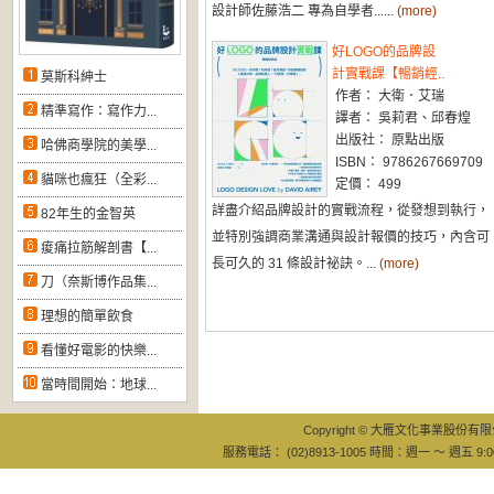
設計師佐藤浩二 專為自學者......
(more)
好LOGO的品牌設
計實戰課【暢銷經..
莫斯科紳士
作者： 大衛．艾瑞
精準寫作：寫作力...
譯者： 吳莉君、邱春煌
出版社： 原點出版
哈佛商學院的美學...
ISBN： 9786267669709
貓咪也瘋狂（全彩...
定價： 499
詳盡介紹品牌設計的實戰流程，從發想到執行，
82年生的金智英
並特別強調商業溝通與設計報價的技巧，內含可
痠痛拉筋解剖書【...
長可久的 31 條設計祕訣。...
(more)
刀（奈斯博作品集...
理想的簡單飲食
看懂好電影的快樂...
當時間開始：地球...
Copyright © 大雁文化事業股份有限公司
服務電話： (02)8913-1005 時間：週一 ～ 週五 9:0