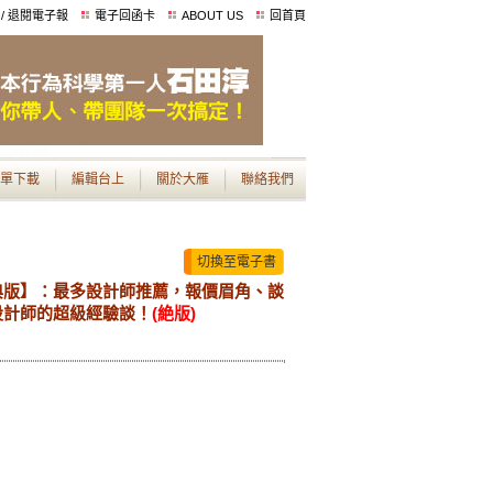
 / 退閱電子報
電子回函卡
ABOUT US
回首頁
單下載
編輯台上
關於大雁
聯絡我們
切換至電子書
典版】：最多設計師推薦，報價眉角、談
設計師的超級經驗談！
(絶版)