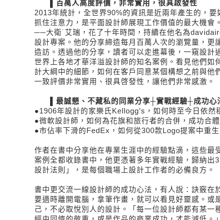
▌百萬人高度評價，非常實用，很具啟發性
2013年統計，全世界90%的資訊是近兩年產生的，
抓住注意力，是平面設計師展現工作價值的最大機會。
──大衛˙艾瑞，花了十年時間，持續在他名為davidair
設計專案。他的分享締造每月百萬人次的瀏覽量，更
造訪。透過他的分享，讀者可以走進幕後，一窺設計
世界上各地才華洋溢設計師的知名案例。看見他們如
計大綱中的細節，如何在客戶同意某個構想之前與他
一致評價非常實用、很具啓發性，讓他們非常感激。
▌最誠懇、不藏私的同業分享┼實戰經驗┼成功心
●1906年設計的家樂氏Kellogg’s，如何時至今日依
●微軟設計師，如何為花旗和旅行者的合併，成功合體l
●市佔率下滑的FedEx，如何從300款Logo提案中
作者在書中分享他在專業生涯中的經驗點滴，這些最
案例全都收錄書中，他更憑著多年實戰經驗，歸納出3
設計法則」，是每個職場上設計工作者的必備良方。
書中更交流一線設計師的成功心法，有人說：訣竅在
要適時離開電腦，拿筆作畫，就可以看見好靈感。或
己，不必取悅別人的設計。「每一位設計師都有某一
經由同儕的敬重，或是作品的商業成功，才能減低。」300