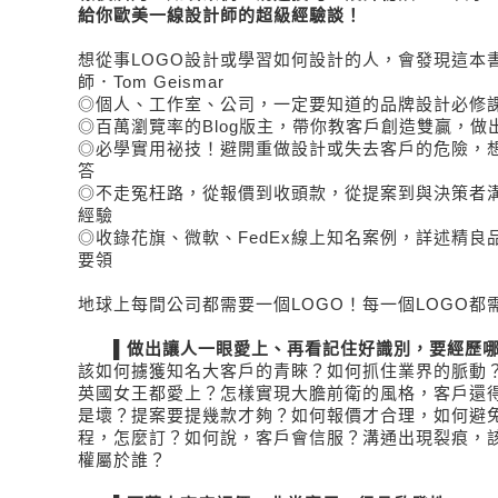
給你歐美一線設計師的超級經驗談！
想從事LOGO設計或學習如何設計的人，會發現這本
師．Tom Geismar
◎個人、工作室、公司，一定要知道的品牌設計必修
◎百萬瀏覽率的Blog版主，帶你教客戶創造雙贏，做
◎必學實用祕技！避開重做設計或失去客戶的危險，
答
◎不走冤枉路，從報價到收頭款，從提案到與決策者
經驗
◎收錄花旗、微軟、FedEx線上知名案例，詳述精良
要領
地球上每間公司都需要一個LOGO！每一個LOGO都
▌做出讓人一眼愛上、再看記住好識別，要經歷哪
該如何擄獲知名大客戶的青睞？如何抓住業界的脈動
英國女王都愛上？怎樣實現大膽前衛的風格，客戶還
是壞？提案要提幾款才夠？如何報價才合理，如何避
程，怎麼訂？如何說，客戶會信服？溝通出現裂痕，
權屬於誰？