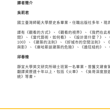
譯者簡介
吳莉君
國立臺灣師範大學歷史系畢業，任職出版社多年，現
譯有《觀看的方式》、《觀看的視界》、《我們在此
間》、《當代藝術，如何看》、《設計是什麼？》、
100》、《建築的法則》、《好城市的空間法則》、
與影》、《庫哈斯談建築的危險》、《譫狂紐約》、
邱春煌
靜宜大學英文研究所碩士班第一名畢業，曾獲文建會
翻譯資歷達十年以上，包括《火車》、《吳哥深度旅
統》等書。