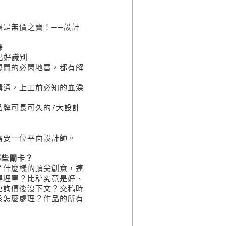
書是無價之寶！──設計
課
出好識別
想問的必閃地雷，都有解
溝通，上工前必知的血淚
品牌可長可久的7大設計
需要一位平面設計師。
些關卡？
？什麼樣的頂尖創意，連
得埋單？比稿究竟是好、
免詢價後沒下文？交稿時
該怎麼處理？作品的所有