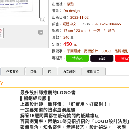
出版社：
原點
書系：
Do-design
出版日期：
2022-11-02
語言：
繁體中文
ISBN：
9786267084465
規格：
17 cm * 23 cm / 平裝 / 彩色
頁數：
240
頁
450
定價：
元
關鍵字：
平面設計
商標設計
LOGO
品牌識別
哪裡買：
博客來
誠品
金石
作者簡介
目錄
序
內文試閱
相關書目
介
最多設計師推薦的LOGO書
▌暢銷經典版 ▌
上萬設計師一致評價：「好實用、好感謝！」
一定要知道的接案血淚經驗
解答15題同業都在敲碗詢問的疑難雜症
百萬瀏覽率，歸納31條見招拆招的「LOGO設計法則
報價眉角‧知名案例‧溝通技巧‧設計祕訣，一次學