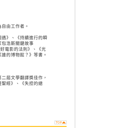
為自由工作者。
相遇》、《持續進行的瞬
《包浩斯關鍵故事
《好電影的法則》、《光
《誰的博物館？》等書。
第二屆文學翻譯獎佳作，
遊聖經》、《失控的總