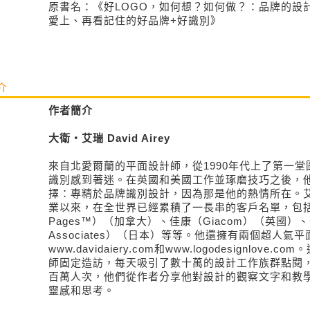
原書名：《好LOGO，如何想？如何做？：品牌的設
愛上、再看記住的好品牌+好識別》
介
作者簡介
大衛‧艾瑞 David Airey
來自北愛爾蘭的平面設計師，從1990年代上了第一
識別感到著迷。在英國和美國工作並琢磨技巧之後，
擇：專精於品牌識別設計，因為那是他的熱情所在。艾
業以來，在全世界已經累積了一長串的客戶名單，包括黃頁
Pages™）（加拿大）、佳康（Giacom）（英國）、伯希
Associates）（日本）等等。他還擁有兩個超人氣
www.davidaiery.com和www.logodesignlov
師固定造訪，每天吸引了數十萬的設計工作族群點閱
百萬人次，他們從作者分享他對設計的觀察文字和教
靈感和思考。