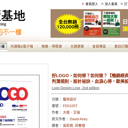
會員登入
加入會員
訂
月讀報&電子報
推薦．得獎書
主題選書
會員專區
書目訂購
好LOGO，如何想？如何做？【暢銷經
判潛規則、設計祕訣、血淚心得，歐美
Logo Design Love, 2nd edition
分類：
藝術設計
書號：
FD0105T
作者：
大衛．艾瑞
原文作者：
David Airey
譯者：
吳莉君, 邱春煌