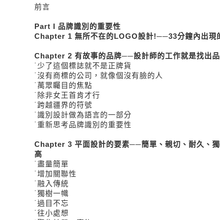
前言
Part I 品牌識別的重要性
Chapter 1 無所不在的LOGO設計!──33分鐘內出
Chapter 2 有故事的品牌──設計師的工作就是找出
˙少了這個標誌就不是正牌貨
˙沒有商標的公司，就像個沒有臉的人
˙萬眾矚目的焦點
˙除非女王首肯才行
˙跨越疆界的符號
˙識別設計做為語言的一部分
˙重新思考品牌識別的重要性
Chapter 3 平面設計的要素──簡單、親切、耐久
高
˙盡量簡單
˙增加關聯性
˙融入傳統
˙獨樹一幟
˙過目不忘
˙往小處想