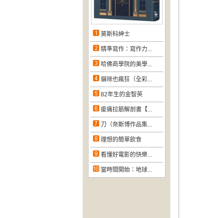
莫斯科紳士
精準寫作：寫作力...
哈佛商學院的美學...
貓咪也瘋狂（全彩...
82年生的金智英
痠痛拉筋解剖書【...
刀（奈斯博作品集...
理想的簡單飲食
看懂好電影的快樂...
當時間開始：地球...