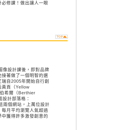
計必修課！做出讓人一眼
堂圖像設計課後，即對品牌
他接著做了一個明智的選
瑞自2005年開始自行創
（Yellow
爾（Berthier
平面設計部落格：
e.com。這兩個網站，上萬位設計
，每月平均瀏覽人氣超過
學中獲得許多激發創意的