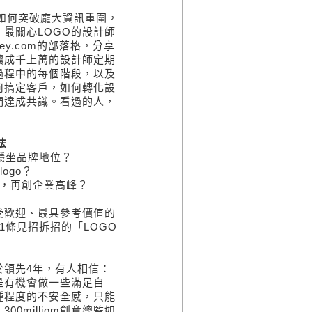
要如何突破龐大資訊重圍，
最關心LOGO的設計師
ey.com的部落格，分享
讓成千上萬的設計師定期
過程中的每個階段，以及
何搞定客戶，如何轉化設
們達成共識。看過的人，
法
然穩坐品牌地位？
ogo？
重生，再創企業高峰？
受歡迎、最具參考價值的
1條見招拆招的「LOGO
於領先4年，有人相信：
是有機會做一些滿足自
種程度的不安全感，只能
milliom創意總監如