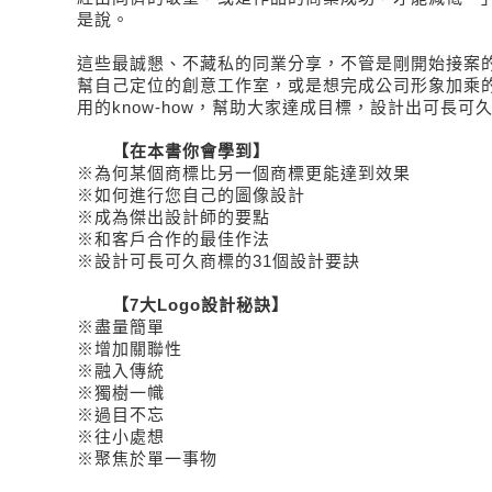
是說。
這些最誠懇、不藏私的同業分享，不管是剛開始接案
幫自己定位的創意工作室，或是想完成公司形象加乘
用的know-how，幫助大家達成目標，設計出可長可
【在本書你會學到】
※為何某個商標比另一個商標更能達到效果
※如何進行您自己的圖像設計
※成為傑出設計師的要點
※和客戶合作的最佳作法
※設計可長可久商標的31個設計要訣
【7大Logo設計秘訣】
※盡量簡單
※增加關聯性
※融入傳統
※獨樹一幟
※過目不忘
※往小處想
※聚焦於單一事物