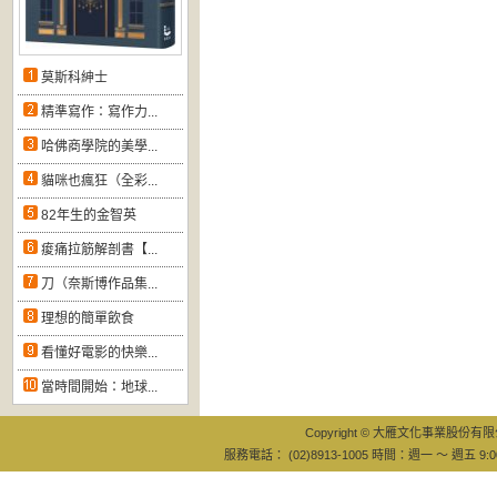
莫斯科紳士
精準寫作：寫作力...
哈佛商學院的美學...
貓咪也瘋狂（全彩...
82年生的金智英
痠痛拉筋解剖書【...
刀（奈斯博作品集...
理想的簡單飲食
看懂好電影的快樂...
當時間開始：地球...
Copyright © 大雁文化事業股份有限公司
服務電話： (02)8913-1005 時間：週一 ～ 週五 9:0