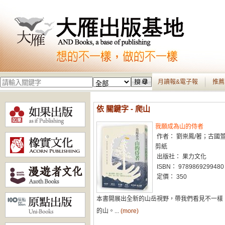
月讀報&電子報
推薦
依 關鍵字 - 爬山
我願成為山的侍者
作者： 劉崇鳳/著；古國萱
剪紙
出版社： 果力文化
ISBN： 9789869299480
定價： 350
本書開展出全新的山岳視野，帶我們看見不一樣
的山。...
(more)