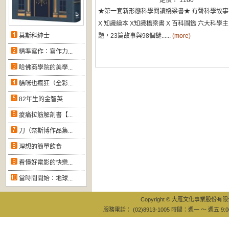
定價： 1180
★第一套新形態科學閱讀橋梁書★ 有聲科學故事
X 知識繪本 X知識橋梁書 X 百科圖鑑 六大科學主
莫斯科紳士
題，23篇故事與98個謎......
(more)
精準寫作：寫作力...
哈佛商學院的美學...
貓咪也瘋狂（全彩...
82年生的金智英
痠痛拉筋解剖書【...
刀（奈斯博作品集...
理想的簡單飲食
看懂好電影的快樂...
當時間開始：地球...
Copyright © 大雁文化事業股份有限公司
服務電話： (02)8913-1005 時間：週一 ～ 週五 9:0