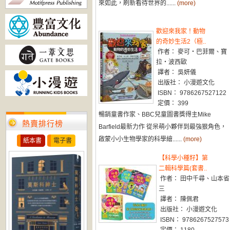
來如此，刷新看待世界的......
(more)
歡迎來我家！動物
的奇妙生活2（極..
作者： 麥可・巴菲爾、寶
拉・波西歐
譯者： 吳妍儀
出版社： 小漫遊文化
ISBN： 9786267527122
定價： 399
暢銷童書作家、BBC兒童圖書獎得主Mike
熱賣排行榜
Barfield最新力作 從呆萌小夥伴到最強狠角色，
啟蒙小小生物學家的科學繪......
(more)
紙本書
電子書
【科學小種籽】第
二輯科學篇(套書..
作者： 田中千尋、山本省
三
譯者： 陳佩君
出版社： 小漫遊文化
ISBN： 9786267527573