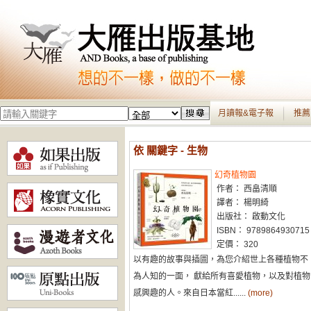
月讀報&電子報
推薦
依 關鍵字 - 生物
幻奇植物園
作者： 西畠清順
譯者： 楊明綺
出版社： 啟動文化
ISBN： 9789864930715
定價： 320
以有趣的故事與插圖，為您介紹世上各種植物不
為人知的一面， 獻給所有喜愛植物，以及對植物
感興趣的人。來自日本當紅......
(more)