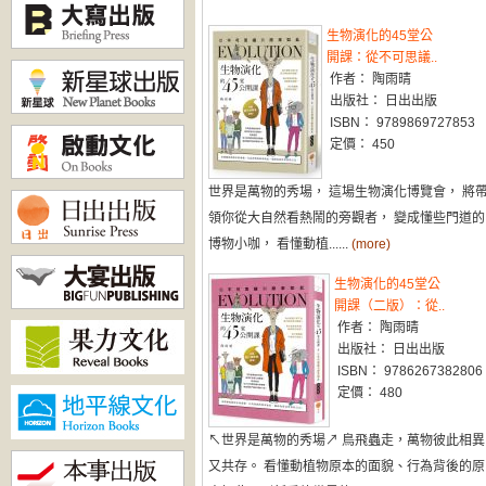
生物演化的45堂公
開課：從不可思議..
作者： 陶雨晴
出版社： 日出出版
ISBN： 9789869727853
定價： 450
世界是萬物的秀場， 這場生物演化博覽會， 將
領你從大自然看熱鬧的旁觀者， 變成懂些門道的
博物小咖， 看懂動植......
(more)
生物演化的45堂公
開課（二版）：從..
作者： 陶雨晴
出版社： 日出出版
ISBN： 9786267382806
定價： 480
↖世界是萬物的秀場↗ 鳥飛蟲走，萬物彼此相異
又共存。 看懂動植物原本的面貌、行為背後的原