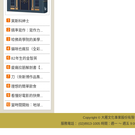
莫斯科紳士
精準寫作：寫作力...
哈佛商學院的美學...
貓咪也瘋狂（全彩...
82年生的金智英
痠痛拉筋解剖書【...
刀（奈斯博作品集...
理想的簡單飲食
看懂好電影的快樂...
當時間開始：地球...
Copyright © 大雁文化事業股份有限公司
服務電話： (02)8913-1005 時間：週一 ～ 週五 9:0