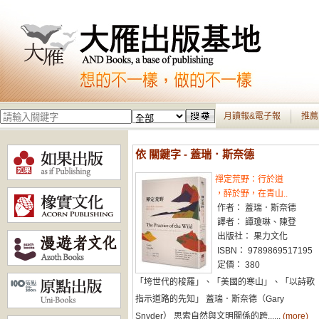
月讀報&電子報
推薦
依 關鍵字 - 蓋瑞．斯奈德
禪定荒野：行於道
，醉於野，在青山..
作者： 蓋瑞．斯奈德
譯者： 譚瓊琳、陳登
出版社： 果力文化
ISBN： 9789869517195
定價： 380
「垮世代的梭羅」、「美國的寒山」、「以詩歌
指示道路的先知」 蓋瑞．斯奈德（Gary
Snyder） 思索自然與文明關係的跨......
(more)