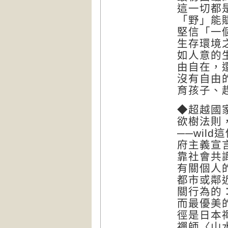
這一切都
「野」能
堅信「一
生存環境
如人意的
由自在，
沒有自由
育孩子、
◆超越國
欲樹法則
──wil
府主義宣
靠社會共
有關個人
都市或鄰
關行為的
而最優美
徑是日本
禪師〈山