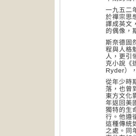
一九五二
於禪宗思
譯成英文
的偶像，
斯奈德固
程與人格
人，更引
克小說《達
Ryder
從年少時
落，也曾
東方文化
年返回美
獨特的生
行。他遵
這種傳統
之處。同