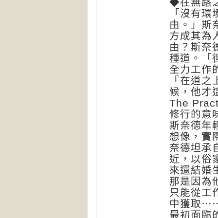
◆在無路
「沒有環
由。」斯
方成其為
由？斯奈
種道。「
全力工作
『在道之上
候，他才
The Pra
修行的意
斯奈德年
想像，實
奈德坦承
近，以俗
來還結婚
那是因為他
只能從工
中獲取⋯
最初面臨