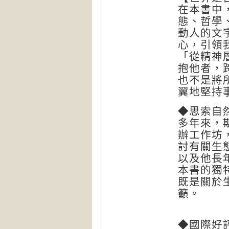
在本書中
態、哲學
動人的文
心，引領
「從精神
抱他者，
也不是將
翼地堅持
◆思索自
多年來，
辦工作坊
討有關生
以及他長
本書的獨
既是關於
籲。
◆國際好