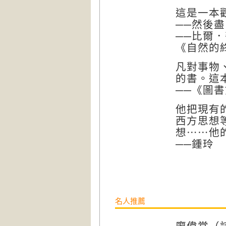
這是一本
──然後
──比爾．麥
《自然的終結
凡對事物
的書。這
──《圖
他把現有
西方思想
想⋯⋯他
──鍾玲
名人推薦