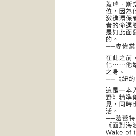
蓋瑞．斯
位，因為
激進環保
者的命運
是如此面
的。
──廖偉棠
在此之前
化⋯⋯他
之身。
──《紐
這是一本
野》精準
見，同時
活。
──葛蕾特．
《面對海浪》〔
Wake of