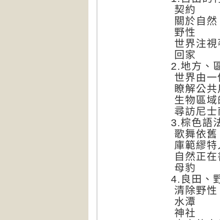
契約
關於自然
野性
世界注視
回家
2.地方、
世界由一
瞭解公共
生物區域
尋訪尼士
3.棕色語
歌舞依舊
庫範繆特
自然正在
母豹
4.良田、
清除野性
水潭
神社