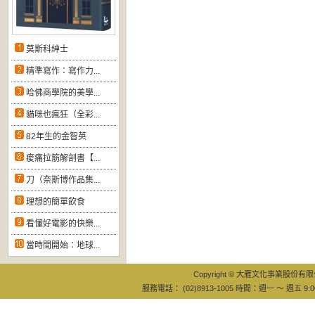
莫斯科紳士
精準寫作：寫作力...
哈佛商學院的美學...
貓咪也瘋狂（全彩...
82年生的金智英
痠痛拉筋解剖書【...
刀（奈斯博作品集...
理想的簡單飲食
看懂好電影的快樂...
當時間開始：地球...
Copyright © 大雁文化事業股份有限公司
服務電話： (02)8913-1005 時間：週一 ～ 週五 9:0