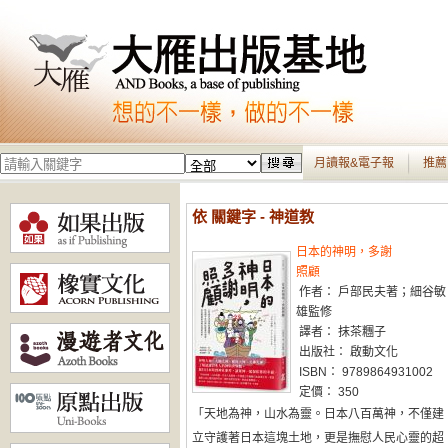
月讀報&電子報
推薦
依 關鍵字 - 神道教
日本的神明，多謝
照顧
作者： 戶部民夫著；細谷敏
雄監修
譯者： 抹茶糰子
出版社： 啟動文化
ISBN： 9789864931002
定價： 350
「天地為神，山水為靈。日本八百萬神，不僅建
立守護著日本這塊土地，更是撫慰人民心靈的超