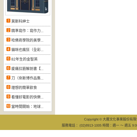
莫斯科紳士
精準寫作：寫作力...
哈佛商學院的美學...
貓咪也瘋狂（全彩...
82年生的金智英
痠痛拉筋解剖書【...
刀（奈斯博作品集...
理想的簡單飲食
看懂好電影的快樂...
當時間開始：地球...
Copyright © 大雁文化事業股份有限公司
服務電話： (02)8913-1005 時間：週一 ～ 週五 9:0