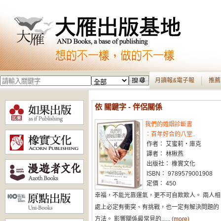
月讀報&電子報
推薦
依 關鍵字 - 伴侶關係
我們的婚姻診斷書
：百年好合的八堂..
作者： 艾蜜莉・庫克
譯者： 林楸燕
出版社： 橡實文化
ISBN： 9789579001908
定價： 450
幸福，不能光靠運氣，更不可自欺欺人。 兩人相
處上必定有衝突、有挑戰，也一定有解決問題的
方法。 影響關係最常見的......
(more)