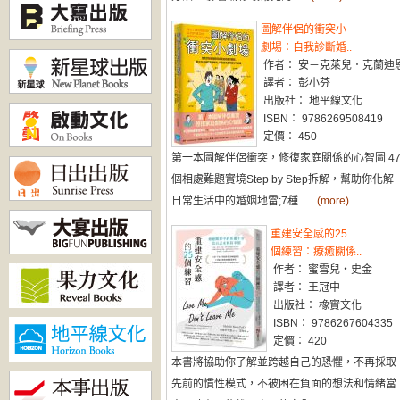
圖解伴侶的衝突小
劇場：自我診斷婚..
作者： 安－克萊兒．克蘭迪
譯者： 彭小芬
出版社： 地平線文化
ISBN： 9786269508419
定價： 450
第一本圖解伴侶衝突，修復家庭關係的心智圖 4
個相處難題實境Step by Step拆解，幫助你化解
日常生活中的婚姻地雷;7種......
(more)
重建安全感的25
個練習：療癒關係..
作者： 蜜雪兒・史金
譯者： 王冠中
出版社： 橡實文化
ISBN： 9786267604335
定價： 420
本書將協助你了解並跨越自己的恐懼，不再採取
先前的慣性模式，不被困在負面的想法和情緒當