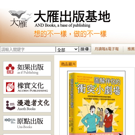
月讀報&電子報
推薦