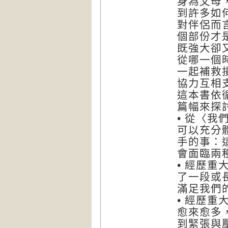
身為父母
到許多如
對伴侶而
個部份才
既強大卻
從哪一個
一起補救
協力互相
這本書依
篇幅來探
• 從〈
可以充分
手的事：
會面臨兩
• 經歷
了一段或
滿足我們
• 經歷
愈來愈多
到緊張與