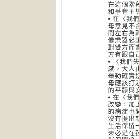
在這個階
和爭奪主
• 在〈
母意見不
間左右為
像樂器必
對雙方而
方有跟自
• 〈我
感，大人
舉動確實
母應該打
的平靜與
• 在〈
改變，加
的病症也
沒有提出
生活保留
未必是在