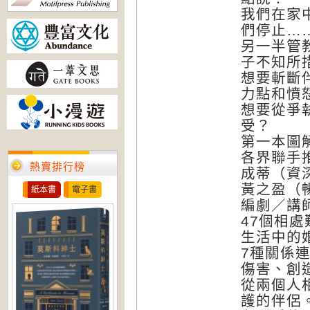
我們在家
們停止…
另一半管
子不知所
想要斬斷
力點和憤
想要從爭
受？
第一本圖
各界聯手
熱賣排行榜
成蒂（資
黃之盈（
紙本書
電子書
編劇／講
47個相處
生活中的
7種關係連
傷害、創
從兩個人
護的伴侶