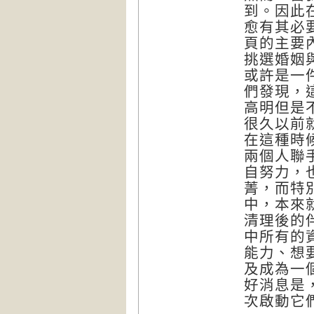
到。因此
愈有其必
頁的主要
挑選婚姻
或許是一
們發現，
高明但是
很久以前
在這種時
兩個人聯
自努力，
菁，而特
中，本來
清理後的
中所有的
能力、想
及成為一
好消息是
次啟動它