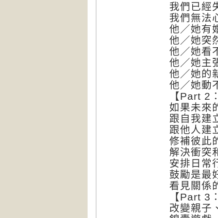
我們已經
我們無法
他／她有
他／她突
他／她看
他／她主
他／她的
他／她動
【Part 
如果未來
跟自我建
跟他人建
修補彼此
解決衝突
安排日常
鼓勵是最
看見關係
【Part 
改變親子