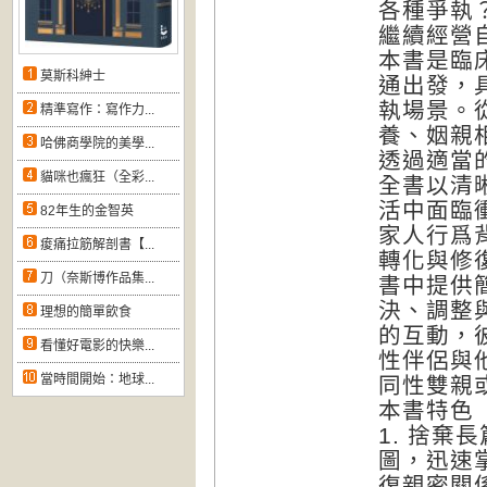
各種爭執
繼續經營
本書是臨
莫斯科紳士
通出發，
執場景。
精準寫作：寫作力...
養、姻親
哈佛商學院的美學...
透過適當
貓咪也瘋狂（全彩...
全書以清
活中面臨
82年生的金智英
家人行爲
痠痛拉筋解剖書【...
轉化與修
刀（奈斯博作品集...
書中提供
決、調整
理想的簡單飲食
的互動，
看懂好電影的快樂...
性伴侶與
當時間開始：地球...
同性雙親
本書特色
1. 捨
圖，迅速
復親密關