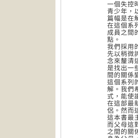
一個失控
青少年，
篇幅是在
在這個系
成員之間
點。
我們採用
先以稍微
念來釐清
是找出一
間的關係
這個系列
解。我們
式，能使
在這部最
侶。然而
這本書最
而父母這
之間的關