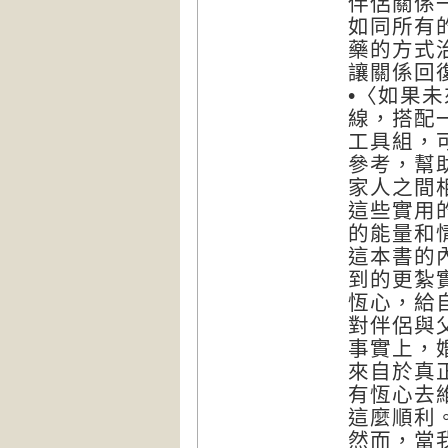
伴侶關係
如同所有
藥的方式
讓關係回
•〈如果
線，搭配
工具組，
參考，幫
家人之間
這些實用
的能量和
這本書的
到的更紮
恆心，給
對伴侶與
事實上，
來自於真
有恆心去
這麼順利
然而，當