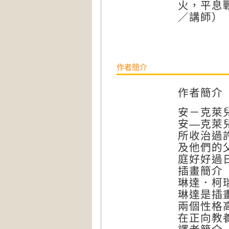
火，平息
／講師）
作者簡介
作者簡
安－克萊兒．
安—克萊
所收治過
及他們的
庭好好過
插畫簡
琳達．柯瑞芝
琳達是插
兩個性格
在正向教