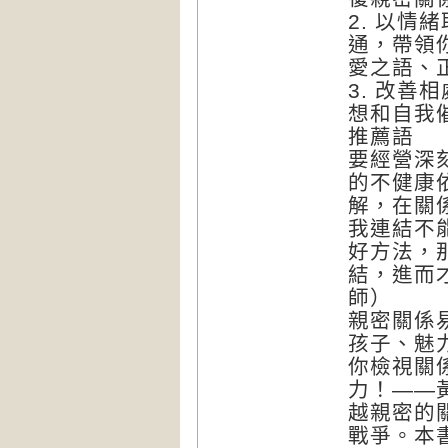
2. 以
通，帶領
愛之語、
3. 改
想和自我催
推薦語
要經營深
的不健康
解，在關
我連結不
好方法，
結，進而
師）
親密關係
孩子、魅
你檢視關
力！——
越親密的
戰爭。本