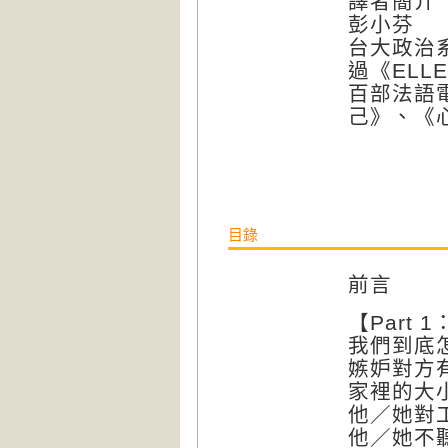
譯者簡介
彭小芬
台大政治
過《EL
百部法語
己》、《
目錄
前言
【Part 
我們到底
嫉妒對方
家裡的大
他／她對
他／她不