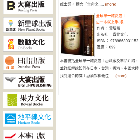
威士忌， 體會「生命之......
(more)
全球單一純麥威士
忌一本就上手(限..
作者： 黃培峻
出版社： 啟動文化
ISBN： 9789868931152
定價： 699
本書囊括全球單一純麥威士忌酒廠及單品介紹，
並詳細解說如何在日本、台灣、香港、中國大陸
找到適合的威士忌酒館和最佳......
(more)