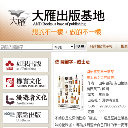
月讀報&電子報
推薦
依 關鍵字 - 威士忌
開始享受單一麥芽
威士忌：世界經典..
作者： 田中四海/ 吉田恒道
福西英三/ 顧問
譯者： 羊恩媺
出版社： 漫遊者文化
ISBN： 9789866272486
定價： 399
不論你是充滿個性的「硬派」， 還是堅持生活品
味的優雅派， 都能找到適合自己口味的單一麥芽