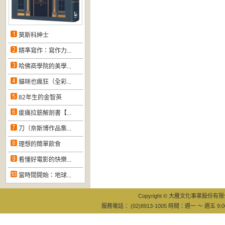
莫斯科紳士
精準寫作：寫作力...
哈佛商學院的美學...
貓咪也瘋狂（全彩...
82年生的金智英
痠痛拉筋解剖書【...
刀（奈斯博作品集...
理想的簡單飲食
看懂好電影的快樂...
當時間開始：地球...
Copyright © 大雁文化事業股份有限公司
服務電話： (02)8913-1005 時間：週一 ～ 週五 9:0