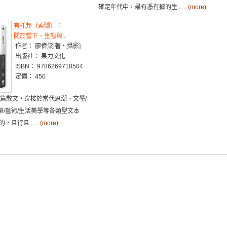
確定年代中，最有憑有據的生......
(more)
有托邦〔索隱〕：
關於當下、生態與..
作者： 廖偉棠[著・攝影]
出版社： 果力文化
ISBN： 9786269718504
定價： 450
3篇散文，穿梭於當代思潮、文學/
建築/藝術/生活美學等各類型文本
且行且......
(more)