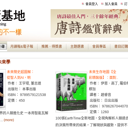
會員登入
加入會員
訂
月讀報&電子報
推薦．得獎書
主題選書
會員專區
書目訂購
 未來學
未來簡史超圖解：
未來生存地圖【全
從智人到AI，明
彩精裝版】：面對..
作者： 王宇琨, 董志道
作者： 伊恩．高丁, 羅伯
出版社： 本事出版
穆加
ISBN： 9789579121538
譯者： 趙睿音
定價： 450
出版社： 日出出版
ISBN： 9786267044070
定價： 1260
界的人類進化史 一本用智能瓦解
100張EarthTime全新地圖，全視角解析人類過
..
(more)
的決策所帶來的結果，了解現狀與趨勢，提供不