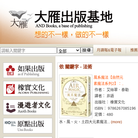
月讀報&電子報
推薦
依 關鍵字 - 法術
風系魔法【自然元
素魔法系列2】：..
作者： 艾絲翠．泰勒
譯者： 非語
出版社： 橡實文化
ISBN： 9786267085196
定價： 480
水、風、火、土四大元素魔法...
(more)