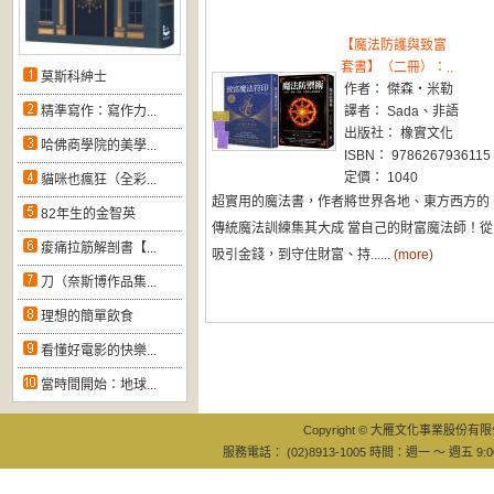
【魔法防護與致富
套書】（二冊）：..
莫斯科紳士
作者： 傑森・米勒
精準寫作：寫作力...
譯者： Sada、非語
出版社： 橡實文化
哈佛商學院的美學...
ISBN： 9786267936115
定價： 1040
貓咪也瘋狂（全彩...
超實用的魔法書，作者將世界各地、東方西方的
82年生的金智英
傳統魔法訓練集其大成 當自己的財富魔法師！從
痠痛拉筋解剖書【...
吸引金錢，到守住財富、持......
(more)
刀（奈斯博作品集...
理想的簡單飲食
看懂好電影的快樂...
當時間開始：地球...
Copyright © 大雁文化事業股份有限公司
服務電話： (02)8913-1005 時間：週一 ～ 週五 9:0