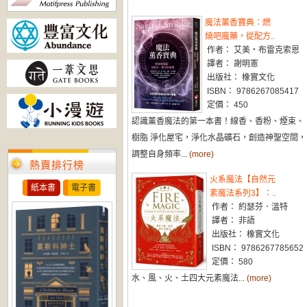
魔法薰香寶典：燃
燒吧魔藥，從配方..
作者： 艾美‧布雷克索恩
譯者： 謝明憲
出版社： 橡實文化
ISBN： 9786267085417
定價： 450
認識薰香魔法的第一本書！線香、香粉、煙束、
樹脂 淨化屋宅，淨化水晶礦石，創造神聖空間，
調整自身頻率...
(more)
熱賣排行榜
火系魔法【自然元
紙本書
電子書
素魔法系列3】：..
作者： 約瑟芬．溫特
譯者： 非語
出版社： 橡實文化
ISBN： 9786267785652
定價： 580
水、風、火、土四大元素魔法...
(more)