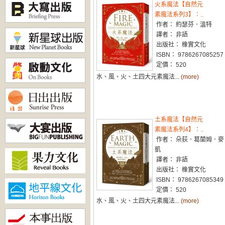
火系魔法【自然元
素魔法系列3】：..
作者： 約瑟芬．溫特
譯者： 非語
出版社： 橡實文化
ISBN： 9786267085257
定價： 520
水、風、火、土四大元素魔法...
(more)
土系魔法【自然元
素魔法系列4】：..
作者： 朵荻．葛蘭姆．麥
凱
譯者： 非語
出版社： 橡實文化
ISBN： 9786267085349
定價： 520
水、風、火、土四大元素魔法...
(more)