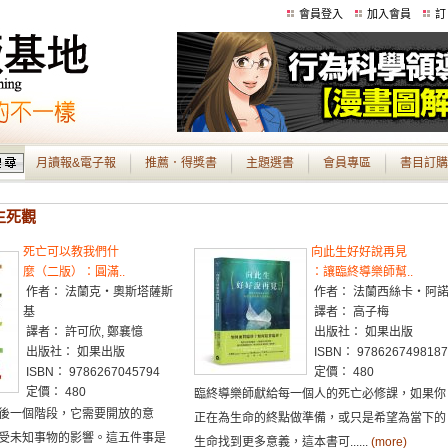
會員登入
加入會員
訂
月讀報&電子報
推薦．得獎書
主題選書
會員專區
書目訂購
 生死觀
死亡可以教我們什
向此生好好說再見
麼（二版）：圓滿..
：讓臨終導樂師幫..
作者： 法蘭克‧奧斯塔薩斯
作者： 法蘭西絲卡‧阿
基
譯者： 高子梅
譯者： 許可欣, 鄭襄憶
出版社： 如果出版
出版社： 如果出版
ISBN： 9786267498187
ISBN： 9786267045794
定價： 480
定價： 480
臨終導樂師獻給每一個人的死亡必修課，如果你
後一個階段，它需要開放的意
正在為生命的終點做準備，或只是希望為當下的
受未知事物的影響。這五件事是
生命找到更多意義，這本書可......
(more)