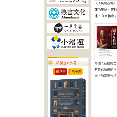
《卡塔奧義書》
死的奧祕， 同
途， 並且指出了終極
熱賣排行榜
每個人在臨終之
有自己所造的善
紙本書
電子書
學上師索達吉堪布親