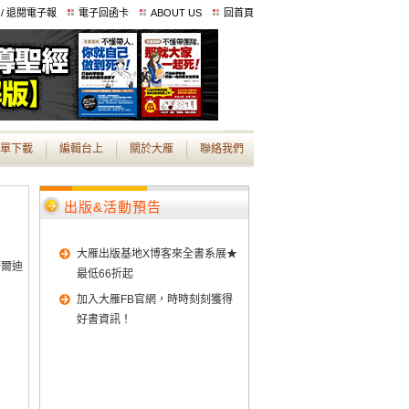
 / 退閱電子報
電子回函卡
ABOUT US
回首頁
單下載
編輯台上
關於大雁
聯絡我們
出版&活動預告
大雁出版基地X博客來全書系展★
諾爾迪
最低66折起
加入大雁FB官網，時時刻刻獲得
好書資訊！