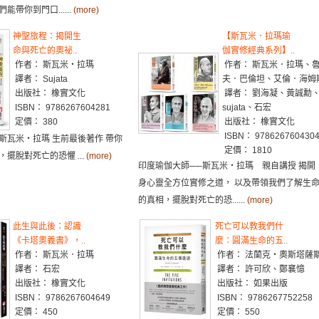
帶你到門口......
(more)
神聖旅程：揭開生
【斯瓦米．拉瑪瑜
命與死亡的奧祕..
伽實修經典系列】..
作者： 斯瓦米‧拉瑪
作者： 斯瓦米．拉瑪、
譯者： Sujata
夫．巴倫坦、艾倫．海姆
出版社： 橡實文化
譯者： 劉海凝、黃誠勳
ISBN： 9786267604281
sujata、石宏
定價： 380
出版社： 橡實文化
ISBN： 978626760430
斯瓦米‧拉瑪 生前最後著作 帶你
定價： 1810
擺脫對死亡的恐懼 ...
(more)
印度瑜伽大師──斯瓦米‧拉瑪 親自講授 揭開
身心靈全方位實修之道， 以及帶領我們了解生
的真相，擺脫對死亡的恐......
(more)
此生與此後：認識
死亡可以教我們什
《卡塔奧義書》，..
麼：圓滿生命的五..
作者： 斯瓦米．拉瑪
作者： 法蘭克‧奧斯塔薩
譯者： 石宏
譯者： 許可欣、鄭襄憶
出版社： 橡實文化
出版社： 如果出版
ISBN： 9786267604649
ISBN： 9786267752258
定價： 450
定價： 550