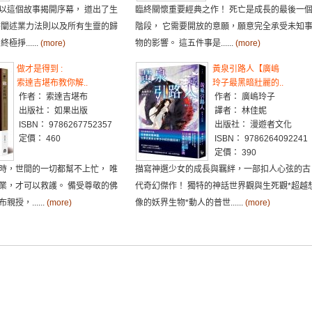
以這個故事揭開序幕， 道出了生
臨終關懷重要經典之作！ 死亡是成長的最後一
時闡述業力法則以及所有生靈的歸
階段， 它需要開放的意願，願意完全承受未知
掙......
(more)
物的影響。 這五件事是......
(more)
做才是得到 :
黃泉引路人【廣嶋
索達吉堪布教你解..
玲子最黑暗壯麗的..
作者： 索達吉堪布
作者： 廣嶋玲子
出版社： 如果出版
譯者： 林佳妮
ISBN： 9786267752357
出版社： 漫遊者文化
定價： 460
ISBN： 9786264092241
定價： 390
時，世間的一切都幫不上忙， 唯
描寫神選少女的成長與羈絆，一部扣人心弦的古
業，才可以救護。 備受尊敬的佛
代奇幻傑作！ 獨特的神話世界觀與生死觀*超越
授，......
(more)
像的妖界生物*動人的普世......
(more)