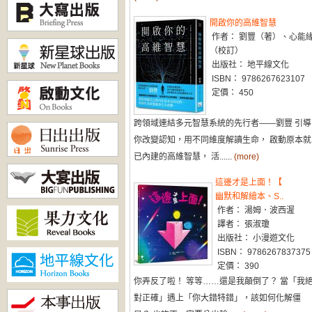
開啟你的高維智慧
作者： 劉豐（著）、心能
（校訂）
出版社： 地平線文化
ISBN： 9786267623107
定價： 450
跨領域連結多元智慧系統的先行者——劉豐 引導
你改變認知，用不同維度解讀生命， 啟動原本就
已內建的高維智慧， 活......
(more)
這邊才是上面！【
幽默和解繪本、S..
作者： 湯姆．波西渥
譯者： 張淑瓊
出版社： 小漫遊文化
ISBN： 9786267837375
定價： 390
你弄反了啦！ 等等……還是我顛倒了？ 當「我
對正確」遇上「你大錯特錯」，該如何化解僵