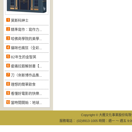
莫斯科紳士
精準寫作：寫作力...
哈佛商學院的美學...
貓咪也瘋狂（全彩...
82年生的金智英
痠痛拉筋解剖書【...
刀（奈斯博作品集...
理想的簡單飲食
看懂好電影的快樂...
當時間開始：地球...
Copyright © 大雁文化事業股份有限公司
服務電話： (02)8913-1005 時間：週一 ～ 週五 9:0