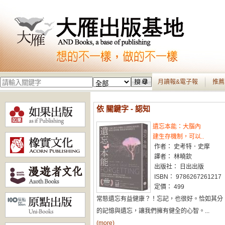
月讀報&電子報
推薦
依 關鍵字 - 認知
遺忘本能：大腦內
建生存機制，可以..
作者： 史考特．史摩
譯者： 林曉欽
出版社： 日出出版
ISBN： 9786267261217
定價： 499
常態遺忘有益健康？！忘記，也很好。恰如其分
的記憶與遺忘，讓我們擁有健全的心智。...
(more)