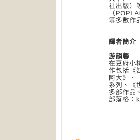
社出版）
（POP
等多數作
譯者簡介
游韻馨
在豆府小
作包括《
阿大》、
系列、《
多部作品
部落格：kaor