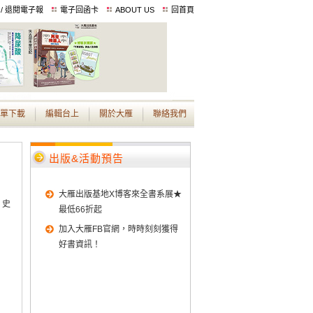
 / 退閱電子報
電子回函卡
ABOUT US
回首頁
單下載
編輯台上
關於大雁
聯絡我們
出版&活動預告
大雁出版基地X博客來全書系展★
‧史
最低66折起
加入大雁FB官網，時時刻刻獲得
好書資訊！
！