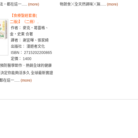
都在這一......
(more)
物蔬食╳全天然調味╳無......
(more)
【食療聖經套書(
二版)】（二冊）..
作者： 麥克‧葛雷格、
金‧史東 合著
譯者： 謝宜暉、張家綺
出版社： 漫遊者文化
ISBN： 2715202200865
定價： 1400
的預防醫學鉅作．熱銷全球的健康
，決定你能夠活多久 全球最新實證
這一......
(more)