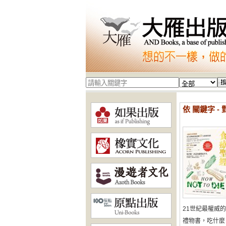
依 關鍵字 -
21世紀最權威
禮物書，吃什麼