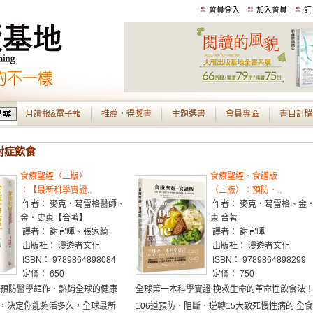
會員登入
加入會員
訂
月讀報&電子報
推薦．得獎書
主題選書
會員專區
書目訂購
 對症飲食
食療聖經（二版）
食療聖經．食譜版
：【最新科學實證..
（二版）：預防．..
作者： 麥克‧葛雷格醫師、
作者： 麥克‧葛雷格、金
金‧史東【合著】
東 合著
譯者： 謝宜暉、張家綺
譯者： 謝宜暉
出版社： 漫遊者文化
出版社： 漫遊者文化
ISBN： 9789864898084
ISBN： 9789864898299
定價： 650
定價： 750
的預防醫學鉅作．熱銷全球的健康
全球第一本科學實證 挽救生命的革命性飲食法
，決定你能夠活多久，全球最新
106道預防．阻斷．逆轉15大致死慢性病的 全食