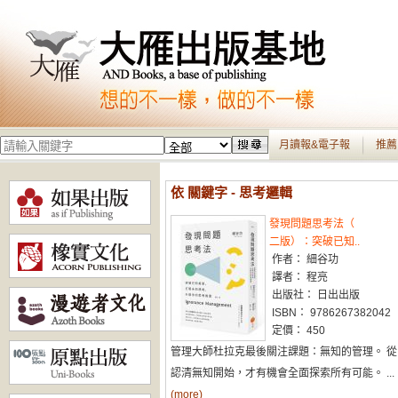
月讀報&電子報
推薦
依 關鍵字 - 思考邏輯
發現問題思考法（
二版）：突破已知..
作者： 細谷功
譯者： 程亮
出版社： 日出出版
ISBN： 9786267382042
定價： 450
管理大師杜拉克最後關注課題：無知的管理。 從
認清無知開始，才有機會全面探索所有可能。 ...
(more)