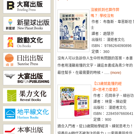
沒被抓到也算作弊
嗎？: 學校沒有
作者： 布魯斯．韋恩斯坦 
士
譯者： 趙慧芬
出版社： 漫遊者文化
ISBN： 9786264090896
定價： 360
沒有人可以告訴你人生中所有問題的答案，本書
作者用淺顯易懂的文字，讓這本書成為青少年的
最佳幫手，在最需要的時候，......
(more)
【13歲就能懂的經
濟+思考力套書】..
作者： 花岡幸子、細谷功
譯者： 林雯、陳幼雯
出版社： 漫遊者文化
ISBN： 2284597660641
定價： 900
適合入門者，從13歲開始學經濟、練就思考力！
培養在AI時代不被淘汰的能力，一套兩書同步升