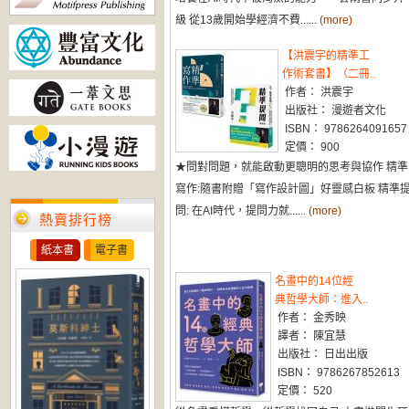
級 從13歲開始學經濟不費......
(more)
【洪震宇的精準工
作術套書】（二冊..
作者： 洪震宇
出版社： 漫遊者文化
ISBN： 9786264091657
定價： 900
★問對問題，就能啟動更聰明的思考與協作 精準
寫作:隨書附贈「寫作設計圖」好靈感白板 精準
問: 在AI時代，提問力就......
(more)
熱賣排行榜
紙本書
電子書
名畫中的14位經
典哲學大師：進入..
作者： 金秀映
譯者： 陳宜慧
出版社： 日出出版
ISBN： 9786267852613
定價： 520