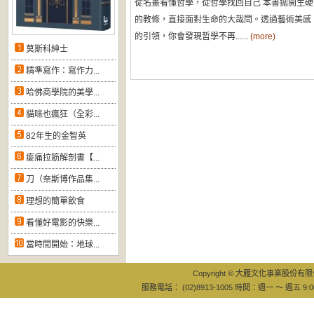
從名畫看懂哲學，從哲學找回自己 本書拋開生硬
的教條，直接面對生命的大哉問。透過藝術美感
的引領，你會發現哲學不再......
(more)
莫斯科紳士
精準寫作：寫作力...
哈佛商學院的美學...
貓咪也瘋狂（全彩...
82年生的金智英
痠痛拉筋解剖書【...
刀（奈斯博作品集...
理想的簡單飲食
看懂好電影的快樂...
當時間開始：地球...
Copyright © 大雁文化事業股份有限公司
服務電話： (02)8913-1005 時間：週一 ～ 週五 9:0