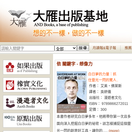
月讀報&電子報
推薦
依 關鍵字 - 想像力
白日夢的力量：抓
住靈光一閃的驚人..
作者： 艾美‧佛萊斯
譯者： 吳妍儀
出版社： 漫遊者文化
ISBN： 9789866272011
定價： 300
本書作者研究白日夢多年，他將帶你第一次且多
面向深入挖掘白日夢的祕密，該怎樣捕捉這個靈
光一閃的創意好工具，讓你的......
(more)