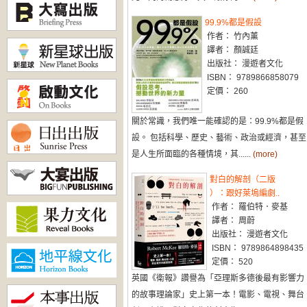
99.9%都是假設
作者： 竹內薰
譯者： 顏誠廷
出版社： 漫遊者文化
ISBN： 9789866858079
定價： 260
關於常識，我們唯一能確認的是：99.9%都是假
設。 包括科學、歷史、藝術、政治或經濟，甚至
是人生所面臨的各種情境，其......
(more)
對白的解剖（二版
）：跟好萊塢編劇..
作者： 羅伯特．麥基
譯者： 周蔚
出版社： 漫遊者文化
ISBN： 9789864898435
定價： 520
英國《衛報》讚譽為「亞理斯多德後最有影響力
的故事理論家」史上第一本！電影、電視、舞台