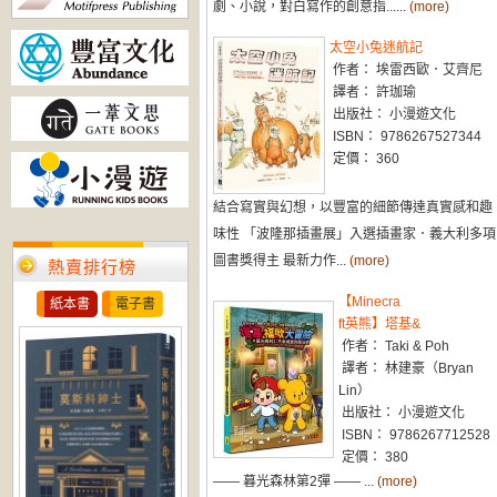
劇、小說，對白寫作的創意指......
(more)
太空小兔迷航記
作者： 埃雷西歐．艾齊尼
譯者： 許珈瑜
出版社： 小漫遊文化
ISBN： 9786267527344
定價： 360
結合寫實與幻想，以豐富的細節傳達真實感和趣
味性 「波隆那插畫展」入選插畫家．義大利多項
圖書獎得主 最新力作...
(more)
熱賣排行榜
【Minecra
紙本書
電子書
ft英熊】塔基&
作者： Taki & Poh
譯者： 林建豪（Bryan
Lin）
出版社： 小漫遊文化
ISBN： 9786267712528
定價： 380
—— 暮光森林第2彈 —— ...
(more)