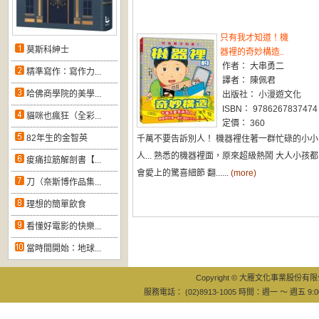
只有我才知道！機
莫斯科紳士
器裡的奇妙構造..
作者： 大串勇二
精準寫作：寫作力...
譯者： 陳佩君
哈佛商學院的美學...
出版社： 小漫遊文化
ISBN： 9786267837474
貓咪也瘋狂（全彩...
定價： 360
82年生的金智英
千萬不要告訴別人！ 機器裡住著一群忙碌的小小
人... 熟悉的機器裡面，原來超級熱鬧 大人小孩都
痠痛拉筋解剖書【...
會愛上的驚喜細節 翻......
(more)
刀（奈斯博作品集...
理想的簡單飲食
看懂好電影的快樂...
當時間開始：地球...
Copyright © 大雁文化事業股份有限公司
服務電話： (02)8913-1005 時間：週一 ～ 週五 9:0