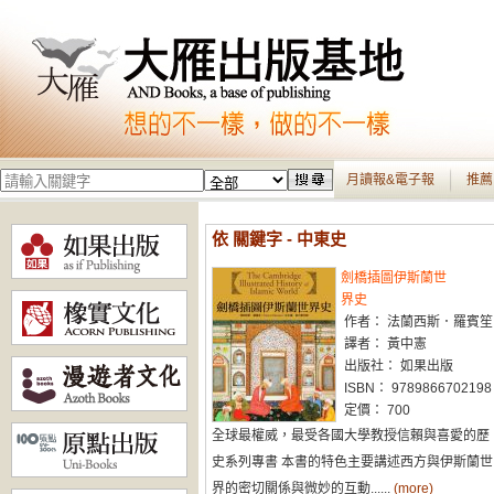
月讀報&電子報
推薦
依 關鍵字 - 中東史
劍橋插圖伊斯蘭世
界史
作者： 法蘭西斯．羅賓笙
譯者： 黃中憲
出版社： 如果出版
ISBN： 9789866702198
定價： 700
全球最權威，最受各國大學教授信賴與喜愛的歷
史系列專書 本書的特色主要講述西方與伊斯蘭世
界的密切關係與微妙的互動......
(more)