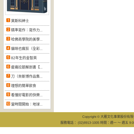
莫斯科紳士
精準寫作：寫作力...
哈佛商學院的美學...
貓咪也瘋狂（全彩...
82年生的金智英
痠痛拉筋解剖書【...
刀（奈斯博作品集...
理想的簡單飲食
看懂好電影的快樂...
當時間開始：地球...
Copyright © 大雁文化事業股份有限公司
服務電話： (02)8913-1005 時間：週一 ～ 週五 9:0