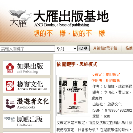
月讀報&電子報
推薦
依 關鍵字 - 思維模式
反確定：擺脫確定
性陷阱，拒絕偏執..
作者： 伊蘭娜．瑞德斯通
譯者： 李明心、費艾文、
盧思綸
出版社： 啟動文化
ISBN： 9789864932382
定價： 630
反確定不是不確定，而是反抗確定性陷阱 為什麼
我們愈篤定，社會愈分裂？ 在過度確信的時代，