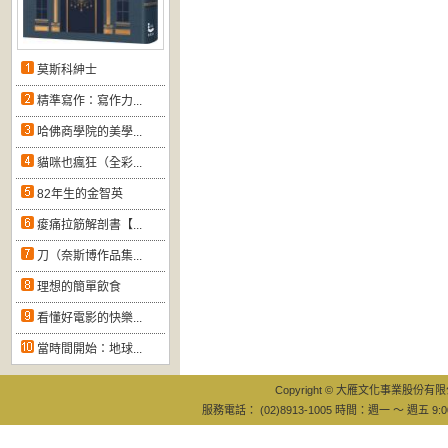
莫斯科紳士
精準寫作：寫作力...
哈佛商學院的美學...
貓咪也瘋狂（全彩...
82年生的金智英
痠痛拉筋解剖書【...
刀（奈斯博作品集...
理想的簡單飲食
看懂好電影的快樂...
當時間開始：地球...
Copyright © 大雁文化事業股份有限公司
服務電話： (02)8913-1005 時間：週一 ～ 週五 9:0