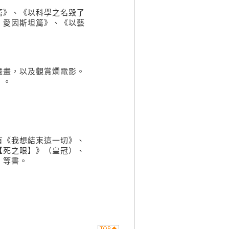
篇》、《以科學之名毀了
：愛因斯坦篇》、《以藝
畫畫，以及觀賞爛電影。
）。
有《我想結束這一切》、
【死之眼】》（皇冠）、
）等書。