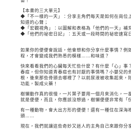
宙！
【本書的三大單元】
◆「不一樣的一天」：分享主角們每天是如何在崗位
知道的心聲；
◆「宏觀視角」：以圖解和表格為「他們的一天」補
◆「他們的祕密日記」：五天或一段時間的祕密速寫
如果你的便便會說話，他會想和你分享什麼事情？例
程，才會變成我們熟悉的模樣……和味道？
快來看看我們的心臟每天忙些什麼？有什麼「心」事
春痘，但你知道青春痘也有討厭的事情嗎？小嬰兒的
根，後來那些骨頭去哪裡了？以前尿液被收集起來，
功能，製成火藥！
樹懶動作真的很慢，一片葉子要用一個月來消化，一
就是便便，而且，你應該沒想過，樹懶便便非常有「
有一種動物，會大出方形的便便！還有一種住在深海
頭……
現在，我們就讓這些奇妙又迷人的主角自己來跟你分