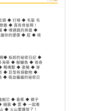
頭 ◆ 打嗝 ◆ 毛髮 毛
 骨骼 ◆ 真有骨氣啊！
臟 ◆ 噗通跳的英雄 ◆
認識你的便便 ◆ 屁 ◆ 咳
蛛網◆ 蚯蚓的祕密日記 ◆
多海葵 ◆ 鮟鱇魚 ◆ 很奇
 鴨嘴獸 ◆ 豪豬 ◆ 穿
熊 ◆ 巨型有袋動物 ◆
的鳥 ◆ 吸血蝙蝠的祕密日
識樹芯 ◆ 香蕉 ◆ 椰子
◆ 細菌 ◆ 雲 ◆ 一起看
火山 ◆ 火山要爆發了！