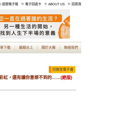
 / 退閱電子報
電子回函卡
ABOUT US
回首頁
單下載
編輯台上
關於大雁
聯絡我們
切換至電子書
與彩虹，還有讓你意想不到的……
(絶版)