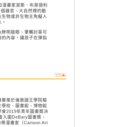
d）和漫畫家潔斯．布萊德利
體的各個器官、大自然裡的動
些生物或非生物主角擬人
水。
色鮮明搶眼、筆觸討喜可
趣的內容，讓孩子在彈指
績畢業於倫敦國王學院植
在學校、圖書館、博物館
會2019年青年圖書獎決
入圍DeBary圖書獎、
畫家（Cartoon Art