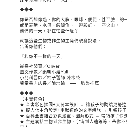
◆◆◆
你是否想像過，你的大腦、眼球、便便，甚至臉上的
或是豪豬、水母、鮟鱇魚、一道彩虹、一座火山，
他們的一天，都在忙些什麼？
就讓這些生物或非生物主角們現身說法，
告訴你他們：
「和你不一樣的一天」
晨熹社闆寶／Oliver
圖文作家／編輯小姐Yuli
小兒科醫師／柚子醫師 陳木榮
兒童書店店長／陳培瑜 ── 歡樂推薦
◆◆◆
【本書特色】
★ 全書彩色插圖+大開本設計 → 讓孩子的閱讀更舒適
★ 擬人化主角設定+幽默逗趣的文字解說 → 引領孩
★ 百科全書結合彩色漫畫、圖解形式 → 帶領孩子快
★ 主題囊括生物到非生物、宇宙到人體等等，帶你不