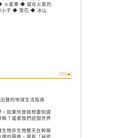
 ◆ 火星車 ◆ 留在火星的
小子 ◆ 雪花 ◆ 冰山
笑出聲的地球生活指南
學。如果你曾經想要知道
幹嘛？或者我們這個世界
種生物非生物整天在幹嘛
方便的圖表，還有「祕密