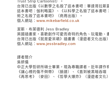
Trust Strip Cartoonist）。
台灣已出版《以數學之名毀了這本書吧：畢達哥拉斯
這本書吧：伽利略篇》、《以科學之名毀了這本書吧
術之名毀了這本書吧》（商周出版）。
個人網站：
www.mikebarfield.co.uk
潔斯．布萊德利 Jess Bradley
英國插畫家，喜歡創作可愛而奇特的角色、玩電動、
台灣已出版《就是愛呆萌》插畫書（漫遊者文化出版
個人網站：
www.jessbradley.com
譯者簡介
吳妍儀
中正大學哲研所碩士畢業，現為專職譯者，近年譯作
《讓心裡的傷不倒帶》（臉譜）、《直到被黑暗吞噬
《再思考》（麥田）、《哲學大爆炸》（漫遊者文化