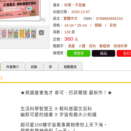
書系：
科學，不思議
出版日期：
2020-12-07
語言：
繁體中文
ISBN：
9789864894154
規格：
19 cm * 26 cm / 精裝 / 彩色
頁數：
128
頁
360
定價：
元
關鍵字：
漫畫
人體
百科
動植物
地球科學
哪裡買：
博客來
誠品
金石
作者簡介
目錄
序
相關書目
介
★英國童書鬼才 麥可．巴菲爾德 最新作！★
生活科學智慧王 X 輕科普圖文百科
幽默可愛的插畫 X 宇宙有趣大小知識
超可愛100種宇宙萬事萬物帶你上天下海，
探索有趣神奇的「一天」！