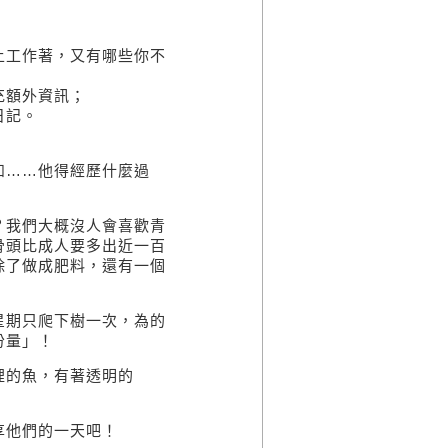
上工作著，又有哪些你不
充額外資訊；
日記。
如……他得經歷什麼過
？我們大概沒人會喜歡青
骨頭比成人要多出近一百
除了做成肥料，還有一個
星期只爬下樹一次，為的
份量」！
裡的魚，有著透明的
享他們的一天吧！