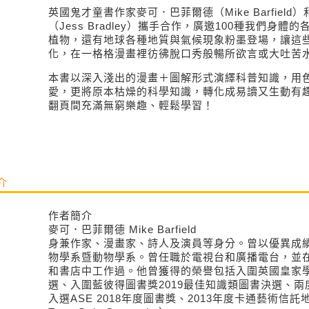
英國鬼才童書作家麥可．巴菲爾德（Mike Barfiel
（Jess Bradley）攜手合作，廣邀100種我們身
植物，還有地球各種地質與氣候現象粉墨登場，讓這
化，在一格格漫畫裡彷彿脫口秀般暢所欲言或大吐苦
本書以深入淺出的漫畫＋圖解形式演繹科普知識，用
愛，更將原本枯燥的科學知識，轉化成易讀又生動有
翻頁間充滿無窮樂趣、輕鬆學習！
介
作者簡介
麥可．巴菲爾德 Mike Barfield
身兼作家、漫畫家、詩人及演員等身分。曾以優異成
物學系暨動物學系。曾任職於電視台和廣播電台，並
和書店中工作過。他曾獲得的榮譽包括入圍英國皇家學
選、入圍藍彼得圖書獎2019最佳知識類圖書決選、兩度
入選ASE 2018年度圖書獎、2013年度卡通藝術信託地帶漫