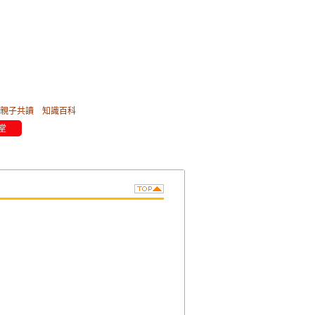
親子共讀
知識百科
堂