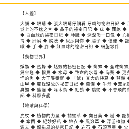
【人體】
大腦 ◆ 眼睛 ◆ 張大眼睛仔細看 牙齒的祕密日記 ◆ 舌
髮上的不速之客 ◆ 鼻子的祕密日記 ◆ 疣 ◆ 面皰 ◆
◆ 白血球的祕密日記 ◆ 肺臟 ◆ 深深吸一口氣 ◆ 心
胃 ◆ 肝臟 ◆ 膀胱 ◆ 尿尿與你 ◆ 腸子 ◆ 便便 ◆ 
嗽 ◆ 手 ◆ 腳 ◆ 紅血球的祕密日記 ◆ 細胞夥伴
【動物世界】
蜉蝣 ◆ 蜜蜂 ◆ 蛞蝓的祕密日記 ◆ 蜘蛛 ◆ 全球蜘
糞金龜 ◆ 帽貝 ◆ 水母 ◆ 致命的水母 ◆ 海葵 ◆ 更
怪的魚 ◆ 大王酸漿魷 ◆ 「魷」其大的特寫 ◆ 藍鯨 ◆
山甲 ◆ 雙峰駱駝的祕密日記 ◆ 樹懶 ◆ 牛羚 ◆無尾
臭鼬 ◆ 熊貓 ◆ 啄木鳥 ◆ 紅鶴 ◆ 鷸鴕 ◆ 不會飛
記 ◆ 科摩多龍
【地球與科學】
虎杖 ◆ 植物的力量 ◆ 捕蠅草 ◆ 向日葵 ◆ 樹 ◆ 認
◆ 傘菌 ◆ 絕妙好菇 ◆ 地衣 ◆ 風滾草 ◆ 浮游植物 
雲去 ◆ 龍捲風的祕密日記 ◆ 岩石 ◆ 石頭巨星 ◆ 