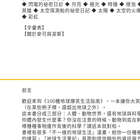
◆ 閃電的祕密日記 ◆ 月亮 ◆ 極光 ◆ 時鐘 ◆ 燈泡
英雄 ◆ 太空探測船的祕密日記 ◆ 太陽 ◆ 太空的火爆
◆ 彩虹
【字彙表】
【關於麥可與潔斯】
前言
歡迎來到《100種地球爆笑生活指南》，一本讓你大
（在某些例子裡，還超出地球之外）。
這本書分成三部分：人體、動物世界，還有地球與科
你體內發生什麼事？你沒在注意的時候，動物到底在
裡種種事物運作背後的科學？讀這本就對啦。
書裡有很多「不一樣的地球生活」漫畫，給你一份種
的速寫，「地球生活筆記」頁面則提供額外的資訊與