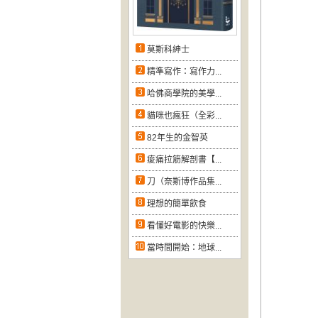
莫斯科紳士
精準寫作：寫作力...
哈佛商學院的美學...
貓咪也瘋狂（全彩...
82年生的金智英
痠痛拉筋解剖書【...
刀（奈斯博作品集...
理想的簡單飲食
看懂好電影的快樂...
當時間開始：地球...