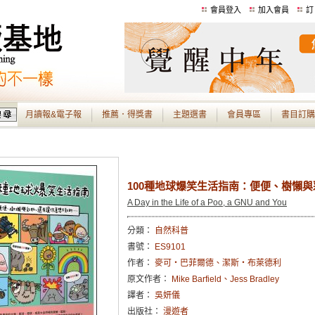
會員登入
加入會員
訂
月讀報&電子報
推薦．得獎書
主題選書
會員專區
書目訂購
100種地球爆笑生活指南：便便、樹懶
A Day in the Life of a Poo, a GNU and You
分類：
自然科普
書號：
ES9101
作者：
麥可・巴菲爾德、潔斯・布萊德利
原文作者：
Mike Barfield、Jess Bradley
譯者：
吳妍儀
出版社：
漫遊者