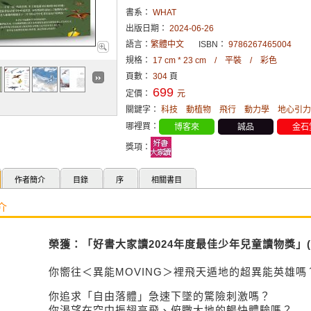
書系：
WHAT
出版日期：
2024-06-26
語言：
繁體中文
ISBN：
9786267465004
規格：
17 cm * 23 cm / 平裝 / 彩色
頁數：
304
頁
699
定價：
元
關鍵字：
科技
動植物
飛行
動力學
地心引力
哪裡買：
博客來
誠品
金石
獎項：
作者簡介
目錄
序
相關書目
介
榮獲：「好書大家讀
2024
年度最佳少年兒童讀物獎」
(
你嚮往＜異能MOVING＞裡飛天遁地的超異能英雄嗎
你追求「自由落體」急速下墜的驚險刺激嗎？
你渴望在空中振翅高飛、俯瞰大地的暢快體驗嗎？