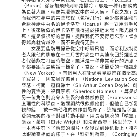
（Buraq）從麥加飛馳到耶路撒冷，那是一種有翅膀
為長著人臉，就像希臘傳說中的半人馬。「夜之旅」
而我們在夢中的某些旅程（包括飛行）至少都會跟穆
希臘神話中著名的伊卡洛斯（Icarus）將一對用羽
上。後來驕傲的伊卡洛斯飛得過於接近太陽。陽光融
死。這是個很好的警惕，提醒我們不要得意忘形，當
得越高就會越冷，而不是變得更熱。
女巫要能騎著掃帚從空中呼嘯飛過，而哈利波特最
老人跟他的馴鹿在十二月雪的高空中高速來回於煙囪
者假裝能在打坐時懸空。飄浮是一種非常流行的迷思
乎都要跟荒島笑話一樣多了。當然，我最愛的一幅諷
（New Yorker）。有個男人在街頭看見設置在牆
子寫著：「國家飄浮協會」（National Levitation Soc
亞瑟．柯南．道爾爵士（Sir Arthur Conan Doy
性的夏洛克．福爾摩斯（Sherlock Holmes），
另一位角色則為令人生畏的查林傑教授（Professor Ch
度理性的科學家。道爾顯然很欽佩他們，但他自己卻
視的錯──被一場幼稚的惡作劇愚弄了。這裡是指字面
愛開玩笑的孩子對照片動手腳，用長著翅膀的「精靈
爾西．萊特（Elsie Wright）和法蘭西絲．格里菲斯（Fran
一本書中剪下了精靈的圖片，然後黏到硬紙板上，掛
此跟精靈相處的樣子。在「科廷利精靈」（Cottingley 