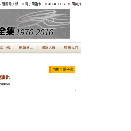
 / 退閱電子報
電子回函卡
ABOUT US
回首頁
單下載
編輯台上
關於大雁
聯絡我們
切換至電子書
然演化
olution