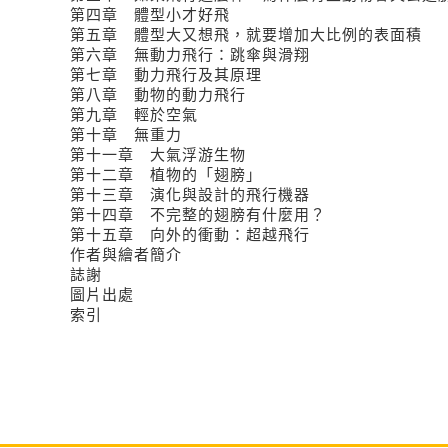
第四章 體型小才好飛
第五章 體型大又想飛，就要增加大比例的表面積
第六章 無動力飛行：跳傘與滑翔
第七章 動力飛行及其原理
第八章 動物的動力飛行
第九章 輕於空氣
第十章 無重力
第十一章 大氣浮游生物
第十二章 植物的「翅膀」
第十三章 演化與設計的飛行機器
第十四章 不完整的翅膀有什麼用？
第十五章 向外的衝動：超越飛行
作者與繪者簡介
誌謝
圖片出處
索引