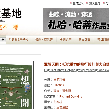
會員登入
加入會員
訂
月讀報&電子報
推薦．得獎書
主題選書
會員專區
書目訂購
翼想天開：抵抗重力的飛行設計與大自
Flights of fancy: Defying gravity by design and ev
分類：
自然科普
書號：
UT0062
作者：
理查．道金斯
原文作者：
Richard Dawkins
譯者：
彭臨桂
出版社：
本事出版