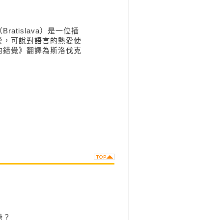
atislava）是一位插
愛，可說對語言的熱愛使
的錯覺》翻譯為斯洛伐克
膀？