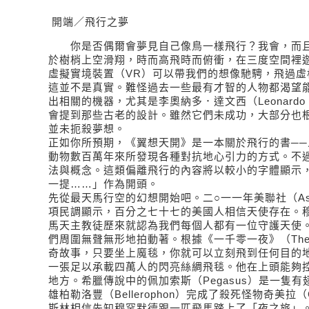
開端／飛行之夢
你是否偶爾會夢見自己像鳥一樣飛行？我會，而且
於樹梢上空滑翔，時而高飛時而俯衝，在三度空間裡
虛擬實境裝置（VR）可以帶我們的想像馳騁，飛過虛
這並不是真實。難怪過去一些最有才智的人物都渴望
出相關的機器，尤其是李奧納多．達文西（Leonardo d
會提到那些古老的設計。雖然它們未成功，大部分也
並未扼殺夢想。
正如你所預期，《翼想天開》是一本關於飛行的書──
動物數百萬年來所發現各種對抗地心引力的方式。不
法與概念。這類偏離飛行的內容將以較小的字體顯示
一提……」作為開頭。
先從最天馬行空的幻想開始吧。二○一一年美聯社（Associ
項民調顯示，百分之七十七的美國人相信天使存在。
馬天主教徒歷來就認為我們每個人都有一位守護天使
們周圍無聲無形地拍動著。根據《一千零一夜》（The Arab
奇故事，只要坐上魔毯，你就可以立刻飛到任何目的
一張足以承載四萬人的閃亮絲綢飛毯。他在上頭能夠
地方。希臘傳說中的佩加索斯（Pegasus）是一隻
雄柏勒洛豐（Bellerophon）完成了殺死怪物奇美拉（
斯林相信先知穆罕默德跟一匹飛馬踏上了「夜之旅」