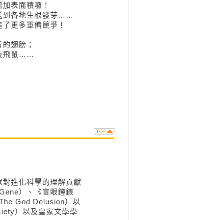
增加表面積囉！
送到各地生根發芽……
造了更多軍備競爭！
；
折的翅膀；
及飛鼠……
，
眾對進化科學的理解貢獻
 Gene）、《盲眼鐘錶
e God Delusion）以
iety）以及皇家文學學