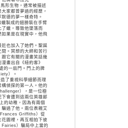
的馬形生物，通常被描述
是大家都曾夢過的經歷，
罕默德的夢一樣奇特。
毛和蠟製成的翅膀裝在手臂
化了蠟，導致他墜落而
然如果是在現實中，他飛
近也加入了她們。聖誕
之間。冥想的大師和苦行
，跟它有關的漫畫笑話幾
刺漫畫出自《紐約客》
壁高處的一扇門。門上的牌
iety）。
le）創造了重視科學細節而理
算是虛構偵探的第一人。他的
allenger），是一位極
犯下會遭到這兩位英雄鄙
上的幼稚，因為有兩個
」騙過了他。兩位表親艾
ces Griffiths）從
在花園裡，再互相拍下彼
Fairies）騙局中上當的