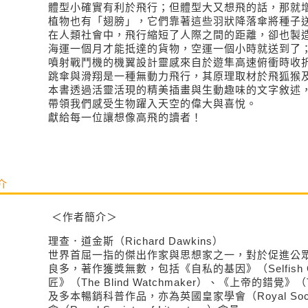
體型小確實有利於飛行；但體型大又想飛的話，那就
植物也有「翅膀」，它們靠著這些羽狀降落傘將種子
在人類社會中，飛行縮短了人際之間的距離，卻也製
海運一個月才能抵達的貨物，空運一個小時就送到了
噴射戰鬥機的機翼設計靈感來自於遊隼高速俯衝時收
跳傘與滑翔是一種無動力飛行，其原理取材於飛狐猴
本書透過活靈活現的精美插畫與生動趣味的文字敘述
帶領我們感受生物躍入天空的偉大與喜悅。
獻給每一位讓想像高飛的讀者！
介
＜作者簡介＞
理查．道金斯（Richard Dawkins）
世界首屈一指的傑出作家與思想家之一，對於促進公
良多，著作獲獎無數，包括《自私的基因》（Selfish
匠》（The Blind Watchmaker）、《上帝的錯覺》（Th
及多本暢銷科普作品，亦為英國皇家學會（Royal Soc