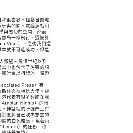
我很喜歡。輕鬆自如地
遊玩與閃躲。電腦遊戲和
構與魔幻的空間。然而
能像鳥一樣飛行，還設計
a Vinci）。之後我們還
根本就不可能成功，但這
人類過去數個世紀以及
過當中也包含了誇張的想
，通常會以粗體的「順帶
ated Press）有一
穆斯林必須相信天使。羅
。這代表有很多翅膀在我
ian Nights）的傳
地。神話裡的所羅門王有
控制風將自己吹向想去的
有翅膀的白色駿馬，載著英
Chimera）的任務。穆
。他騎著布拉克