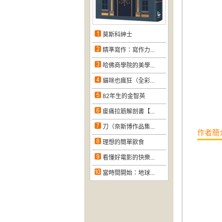
莫斯科紳士
精準寫作：寫作力...
哈佛商學院的美學...
貓咪也瘋狂（全彩...
82年生的金智英
痠痛拉筋解剖書【...
刀（奈斯博作品集...
作者簡
理想的簡單飲食
看懂好電影的快樂...
當時間開始：地球...