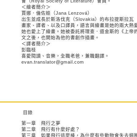
會（Royal Society of Literature）會員。
＜繪者簡介＞
賈娜．倫佐娃（Jana Lenzová）
出生並成長於斯洛伐克（Slovakia）的布拉提斯拉瓦（Br
畫家、譯者、以及口譯員，語言與繪畫是她的兩大熱
她也愛上了繪畫。她被委託將理查．道金斯的《上帝
文之後，也開始為他的書創作插畫。
＜譯者簡介＞
彭臨桂
喜愛閱讀、音樂，全職老爸，兼職翻譯。
evan.translator@gmail.com
目錄
第一章 飛行之夢
第二章 飛行有什麼好處？
第三章 如果飛行這麼棒，為什麼有些動物會失去翅