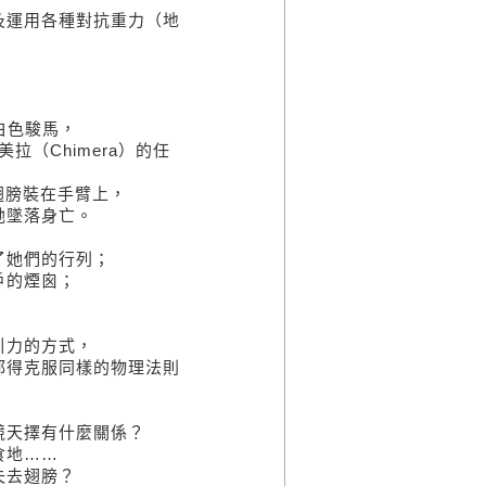
及運用各種對抗重力（地
，
白色駿馬，
美拉（Chimera）的任
的翅膀裝在手臂上，
祂墜落身亡。
了她們的行列；
戶的煙囪；
引力的方式，
都得克服同樣的物理法則
競天擇有什麼關係？
食地……
失去翅膀？