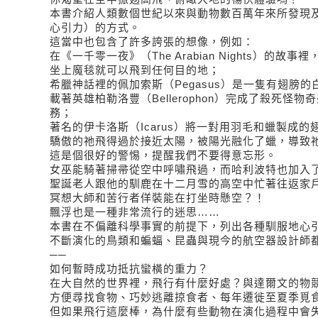
本書介紹人類數個世紀以來與動物數百萬年來所發現
心引力）的方式。
這當中也包含了許多誇張的想像，例如：
在《一千零一夜》（The Arabian Nights）的故事裡
坐上魔毯就可以飛到任何目的地；
希臘神話裡的佩加索斯（Pegasus）是一隻有翅膀的
載著英雄柏勒洛豐（Bellerophon）完成了殺死怪物奇
務；
著名的伊卡洛斯（Icarus）將一對用羽毛和蠟製成
驕傲的祂飛得過於接近太陽，被陽光融化了蠟，導致
這是個很好的警惕，提醒我們不要得意忘形。
女巫能騎著掃帚從空中呼嘯飛過，而哈利波特也加入
聖誕老人跟他的馴鹿在十二月雪的高空中忙著往返家
冥想大師和苦行者佯裝能在打坐時懸空？！
飄浮也是一種非常流行的迷思……
本書在不偏離科學事實的前提下，列出各種馴服地心
不斷演化的鳥類和蝙蝠、昆蟲與現今的航空器設計師
──
如何暫時成功抵抗蠻橫的重力？
在大自然的世界裡，飛行有什麼好處？與達爾文的物
方便尋找食物、巧妙逃離掠食者、每年遷徙至夏季覓
但如果飛行這麼棒，為什麼有些動物在演化過程中會