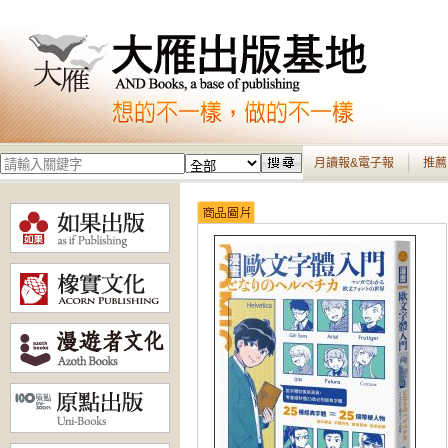
月讀報&電子報
推薦