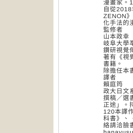
漫畫家。1
自從201
ZENO
化手法的
監修者
山本政幸（Y
岐阜大學
鑽研視覺
著有《視
書籍。
除擔任本
譯者
賴庭筠
政大日文
撰稿／選
正途」。
120本譯
科書》、
絡請洽臉
hanayus