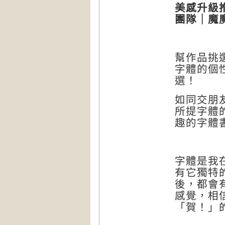
美感升級
團隊｜魔
幫作品挑
字體的個
選！
如同交朋
所提字體
趣的字體
字體是我
有它獨特
後，都會
感覺，相
「賀！」