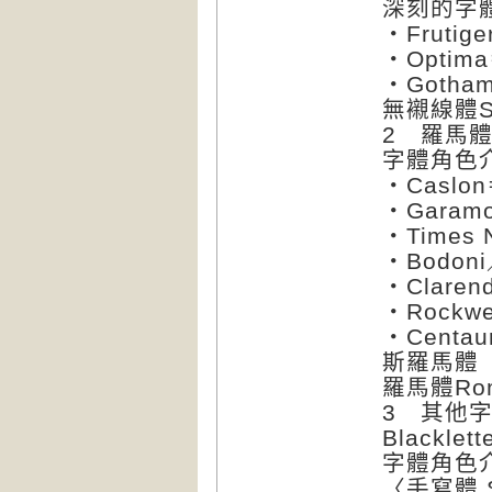
深刻的字
‧Frut
‧Opti
‧Goth
無襯線體Sa
2 羅馬體 
字體角色
‧Casl
‧Gara
‧Time
‧Bodo
‧Clar
‧Rock
‧Cent
斯羅馬體
羅馬體Ro
3 其他字體
Blacklett
字體角色
〈手寫體 S