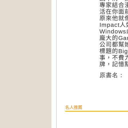
專家結合
活在你面
原來他就
Impact
人
Windows
龐大的
Ga
公司都幫
標題的
Big
事，不費
牌，記憶
原書名：
名人推薦