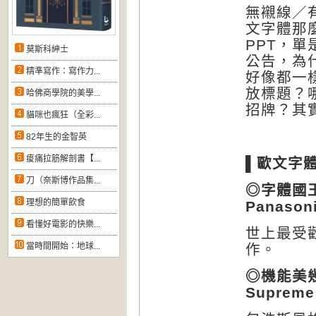
無襯線／
文字體那
PPT
，單
莫斯科紳士
公告，為
精準寫作：寫作力...
好像都一
放標題？
哈佛商學院的美學...
招牌？其
貓咪也瘋狂（全彩...
82年生的金智英
痠痛拉筋解剖書【...
▌
歐文字
刀（奈斯博作品集...
◎字體國
理想的簡單飲食
Panason
看懂好電影的快樂...
世上最受
當時間開始：地球...
作。
◎機能美
Supreme