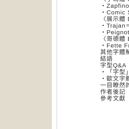
‧Zapfi
‧Comi
〈展示體 D
‧Traj
‧Peig
〈哥德體 Bl
‧Fette
其他字體
結語
字型Q&A
‧「字型
‧歐文字
一目瞭然
作者後記
參考文獻