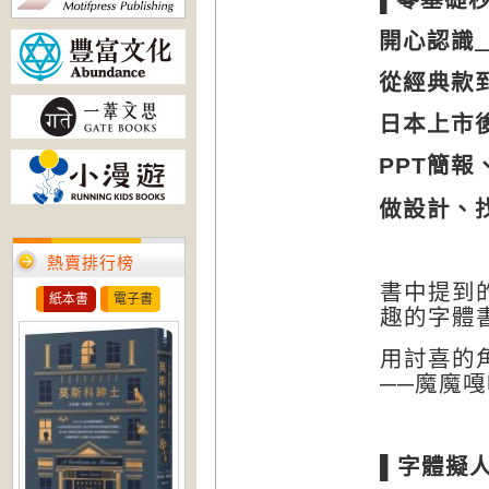
開心認識
從經典款
日本上市
PPT
簡報
做設計、
熱賣排行榜
書中提到
紙本書
電子書
趣的字體
用討喜的
──魔魔
▌
字體擬