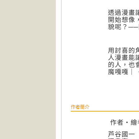
透過漫畫
開始想像
貌呢？
──
用討喜的
人漫畫能
的人，也
魔嘎嘎｜
作者簡介
作者‧繪
芦谷國一（A