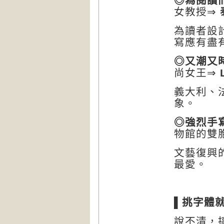
◎為閱讀
女教授
⇒
為讀者設
寫應有盡
◎又潮又
尚女王
⇒
L
義大利、
象。
◎強烈手
物館的雙
文藝復興
最愛。
▌
挑字體
說不清，