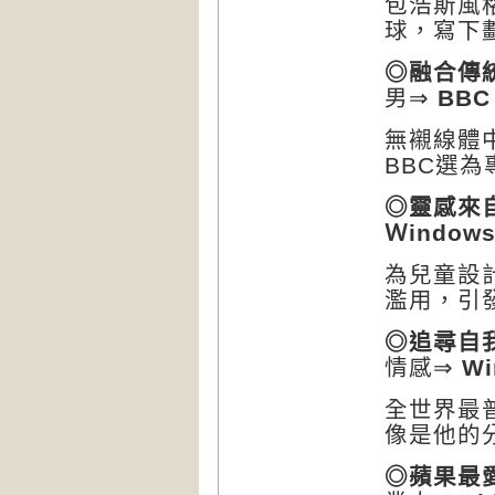
包浩斯風
球，寫下
◎融合傳
男
⇒
BBC
無襯線體
BBC
選為
◎靈感來
Ｗ
indow
為兒童設
濫用，引
◎追尋自
情感
⇒
Wi
全世界最
像是他的
◎蘋果最