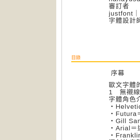
審訂者
justfon
字體設計
目錄
序幕
歐文字體
1 無襯線體 
字體角色
‧Helv
‧Futu
‧Gill
‧Aria
‧Frank