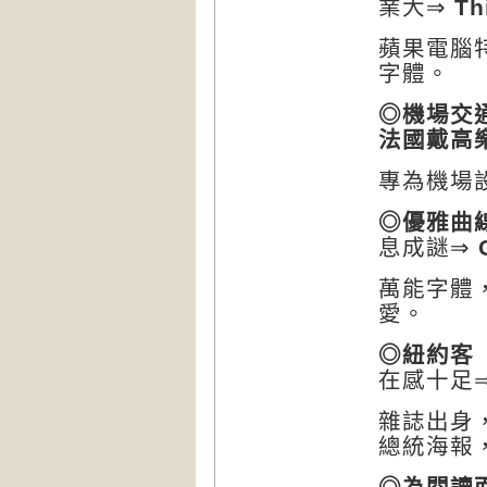
業大
⇒
Thi
蘋果電腦
字體。
◎機場交
法國戴高
專為機場
◎優雅曲
息成謎
⇒
G
萬能字體
愛。
◎紐約客
在感十足
雜誌出身
總統海報