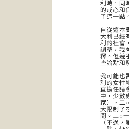
利時，同
的戒心和
了這一點
自從這本
大利已經
利的社會
調整，我
釋。但幾
些論點和
我可能也
利的女性
直擔任議
中，少數
家）。二
大限制了
開。二○
（不過，