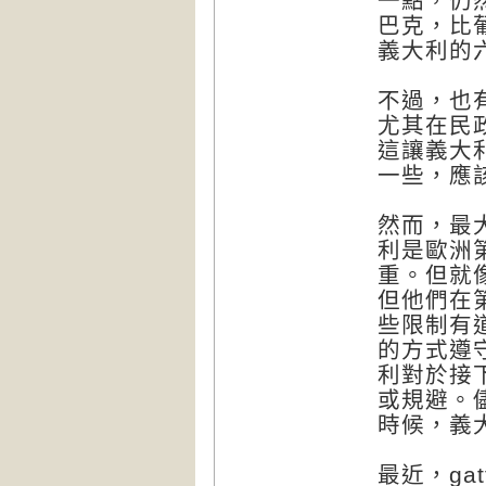
一點，仍
巴克，比
義大利的
不過，也
尤其在民
這讓義大
一些，應
然而，最
利是歐洲
重。但就
但他們在
些限制有
的方式遵
利對於接
或規避。
時候，義
最近，ga