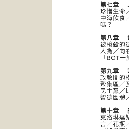
第七章 
珍惜生命
中海飲食
嗎？
第八章 
被槍殺的
人為／向
「BOT
第九章 
政教間的
聚集區／
民主黨／
智德團體
第十章 
克洛琳達
言／花瓶