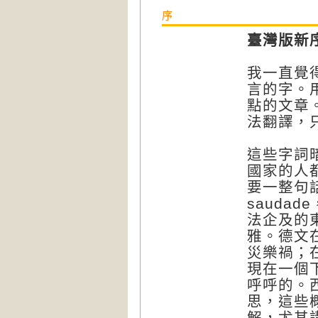
序
臺灣版新
我一直覺
言的字。
點的文章
法翻譯，
這些字詞
國家的人
要一整句
sauda
法企及的
雅。德文在
災樂禍；在
現在一個
呼呼的。西
思，這些
解，尤其