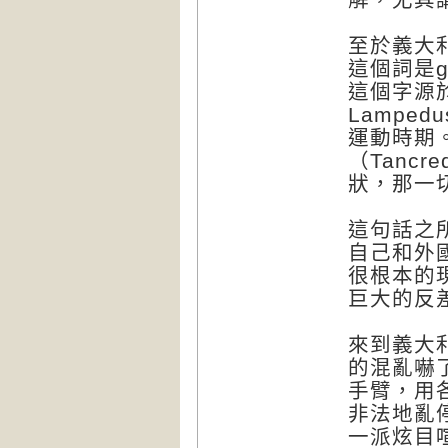
至於義大
這個詞是g
這個字源於
Lampe
運動時期
（Tancr
狀，那一
這句話之
自己和外
很根本的
巨大的反
來到義大
的混亂嚇
手臂，用
非法地亂
一派炫目