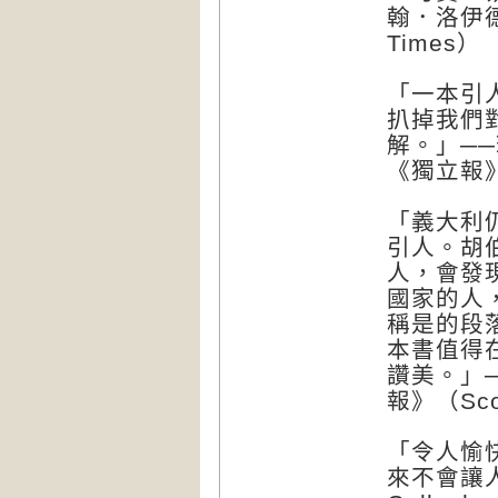
翰．洛伊德（
Times）
「一本引
扒掉我們
解。」──瑞
《獨立報》 
「義大利
引人。胡
人，會發
國家的人
稱是的段
本書值得
讚美。」─
報》（Sco
「令人愉
來不會讓