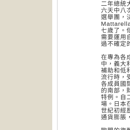
二年總統
六天中八
選舉團，決
Matta
七歲了。
需要運用
過不確定
在專為各
中，義大
補助和低
流行時，
各成員國
的南部，
特例。自
場。日本
世紀初經
通貨膨脹