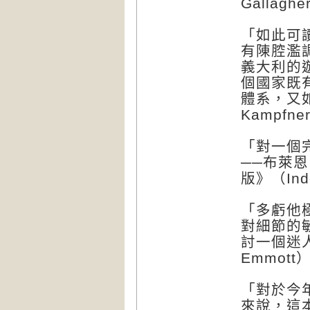
Gallag
「如此可
有陳腔濫
義大利的
個國家既
體系，又
Kampfn
「對一個
──布萊恩
版》（Inde
「多虧他
對細節的
討一個迷人
Emmott
「對於今
來說，這