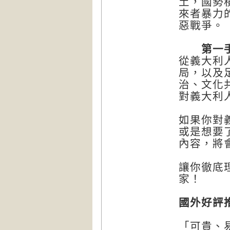
土，國勢
來者暴力
惡戰爭。
第一手的
從義大利
局，以及
治、文化
對義大利
如果你對
或是想要
內容，將
讓你徹底
家！
國外好評
「可貴、