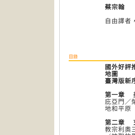
蔡宗翰
自由譯者
目錄
國外好評
地圖
臺灣版新
第一章 
庇亞門／
地和平原
第二章 
教宗利奧