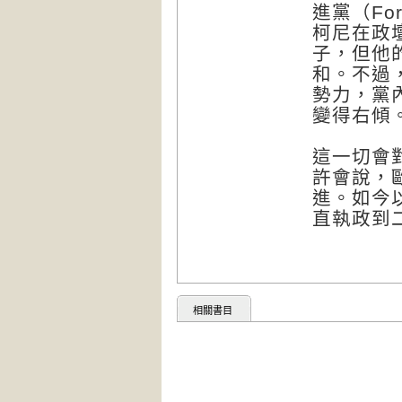
進黨（Fo
柯尼在政
子，但他
和。不過
勢力，黨
變得右傾
這一切會
許會說，
進。如今
直執政到
相關書目