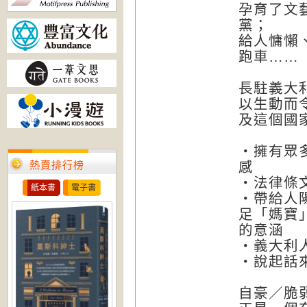
孕育了文
黨；
給人慵懶
跑車……
長駐義大
以生動而
及這個國
‧擁有眾
熱賣排行榜
感
‧法律條
紙本書
電子書
‧帶給人
足「媽寶
的意涵
‧義大利
‧說起話
自豪／脆