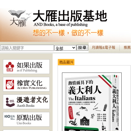
月讀報&電子報
推薦