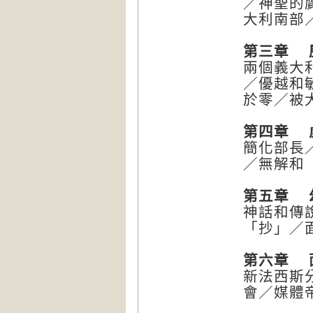
／神聖的
大利南部
第三章 
兩個義大
／優越和敏
於零／被
第四章 
簡化部長
／無解和
第五章 
神話和傳
「抄」／
第六章 
新法西斯
會／媒體