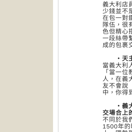
義大利店
少錢並不
在包一對
隊伍，很
色但精心
一段絲帶
成的包裹
‧天主
當義大利
「當一位
人，在義
友不會說
中，你得
‧義大利
交場合上
不同於我
1500