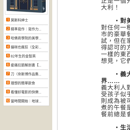
正是一個
大利！
‧對美食
莫斯科紳士
對任何一
精準寫作：寫作力...
市的豪華
哈佛商學院的美學...
試，但在
得認可的
貓咪也瘋狂（全彩...
一樣的東
82年生的金智英
想見，它
痠痛拉筋解剖書【...
‧義大利
刀（奈斯博作品集...
界……
理想的簡單飲食
義大利人
看懂好電影的快樂...
受孩子似
則成為被
當時間開始：地球...
煮的午餐
餐前總是
‧生活