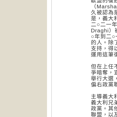
歐盟的復
（Mars
久被認為
是，義大
二○二一年
Dragh
○年到二
的人。除
支持，得
運用這筆
但在上任
爭暗奪，
舉行大選
偏右政黨
主導義大
義大利兄
政黨。其
聯盟，以