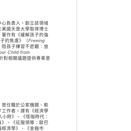
中心負責人，
創立該領域
在美國天普大學取得博士
。著作有《緩解孩子的強
孩子的焦慮》（
Freeing
，陪孩子練習不悲觀：放
our Child from
針對相關議題提供專業意
。曾任職於公家機關、軟
字工作者。譯有《經濟學
八小時》、《怪咖時代：
員》、《征服領導：歐巴
福經濟學》、《金融市