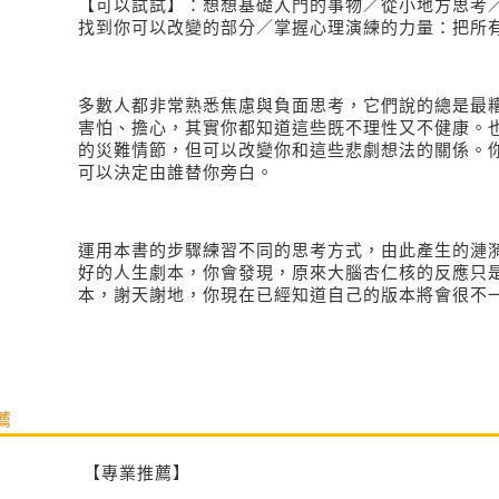
【
可以試試
】
：
想想基礎入門的事物
／從小地方思考
找到你可以改變的部分／掌握心理演練的力量：把所
多數人都非常熟悉焦慮與負面思考，它們說的總是最
害怕、擔心，其實你都知道這些既不理性又不健康。
的災難情節，但可以
改變你和這些悲劇想法的關係。
可以決定由誰替你旁白。
運用本書的步驟練習不同的思考方式，由此產生的漣
好的人生劇本，你會發現，原來大腦杏仁核的反應只
本，謝天謝地，你現在已經知道自己的版本將會很不
薦
【專業推薦】