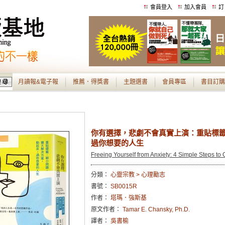
會員登入
加入會員
訂
月讀報&電子報
推薦．得獎書
主題選書
會員專區
書目訂購
你有選擇，悲劇不會真實上演：重貼標
過你想要的人生
Freeing Yourself from Anxiety: 4 Simple Steps t
分類：
心靈宗教 > 心理勵志
書號：
SB0015R
作者：
塔瑪．強斯基
原文作者：
Tamar E. Chansky, Ph.D.
譯者：
吳書榆