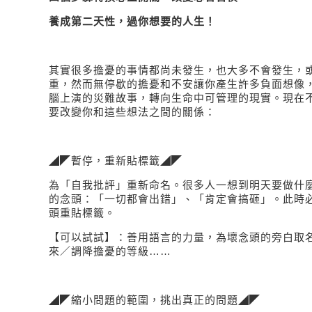
養成第二天性，過你想要的人生！
其實很多擔憂的事情都尚未發生，也大多不會發生，
重，然而無停歇的擔憂和不安讓你產生許多負面想像
腦上演的災難故事，轉向生命中可管理的現實。
現在
要改變你和這些想法之間的關係
：
◢◤暫停，重新貼標籤◢◤
為
「
自我批評
」
重新命名。很多人一想到明天要做什
的念頭：
「
一切都會出錯
」、「
肯定會搞砸
」
。此時
頭重貼標籤。
【
可以試試
】
：善用語言的力量，為壞念頭的旁白取
來／調降擔憂的等級
……
◢◤縮小問題的範圍，
挑出真正的問題◢◤