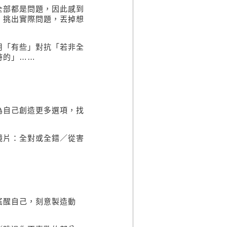
全部都是問題，因此感到
：挑出實際問題，丟掉想
用
「有些」對抗「若非全
時的」
……
為自己創造更多選項，找
鏡片：全對或全錯
／
從害
搖醒自己，
刻意製造動