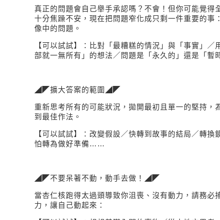
真正的問題會自己舉手承認嗎？不會！但你可能覺得
十分焦躁不安，現在把問題窄化成只剩一件重要的事
像中的問題。
【
可以試試
】
：比對
「最糟糕的情況」與「事實」
／
部就一無所有」的想法
／問題是
「永久的」還是「暫
◢◤
擴大答案的範圍◢◤
重新思考所有的可能狀況，拋開最初且單一的堅持，
到最佳作法。
【
可以試試
】
：改變假設
／
快轉到故事的結局
／
轉換
怕轉為做好準備
……
◢◤
不要呆著不動，動手去做！◢◤
當杏仁核跑得太過頭導致你沮喪、沒有動力，請務必
力，
讓自己動起來：