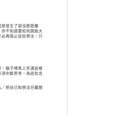
或是發生了卻沒那麼嚴
，你不知道要如何跳脫大
不必再阻止這些想法，只
麼，腦子裡馬上充滿這樣
必須中斷思考，為這些念
名
／把自己和想法分離開