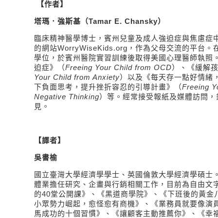
【作者】
塔瑪．強斯基（
Tamar E. Chansky
）
臨床精神醫學博士，賓州
兒童及成人強迫症與焦慮症
的網站
WorryWiseKids.org
，作為父母交流的平台。
學位，於賓州醫院實習訓練後取得美國心理醫師執照
迫症》（
Freeing Your Child from OCD
）、《緩解
Your Child from Anxiety
）以及《每天存一點好情緒
下負面思考，提升挫折容忍的引導計畫》（
Freeing Y
Negative Thinking
）等。經常接受報紙及媒體訪問，
見。
【譯者】
吳書榆
國立臺灣大學經濟學學士、英國倫敦大學經濟學碩士
體業擔任研究、企畫與行銷相關工作，目前為自由文
的
40
堂公開課》、《黑道商學院》、《下班後的黃金
小眾勢力崛起，愈怪愈有商機》、《業務員就要像演
馬成功的十個習慣》、《讓顧客主動推薦你》、《幸