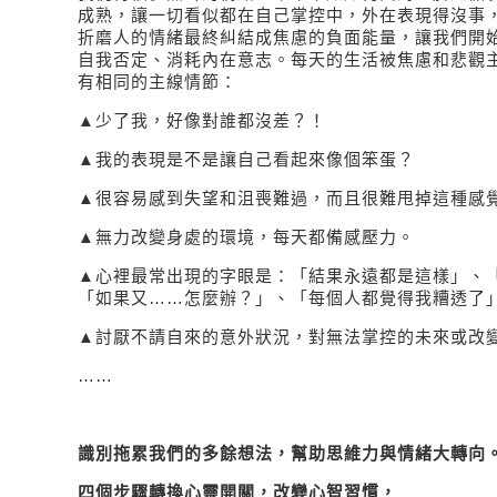
成熟，讓一切看似都在自己掌控中，外在表現得沒事
折磨人的情緒最終糾結成焦慮的負面能量
，讓我們開
自我否定、
消耗內在意志。每天的生活被焦慮和悲觀
有相同的主線情節：
▲少了我，好像對誰都沒差？！
▲
我的表現是不是讓自己看起來像個笨蛋？
▲
很容易感到失望和沮喪難過，而且很難甩掉這種感
▲無力改變身處的環境，
每天都備感壓力
。
▲
心裡最常出現的字眼是：
「結果永遠都是這樣」、
「如果又
……
怎麼辦？」、「每個人都覺得我糟透了
▲討厭不請自來的意外狀況，對無法掌控的未來或改
……
識別拖累我們的多餘想法，幫助思維力與情緒大轉向
四個步驟轉換心靈開關，改變心智習慣，