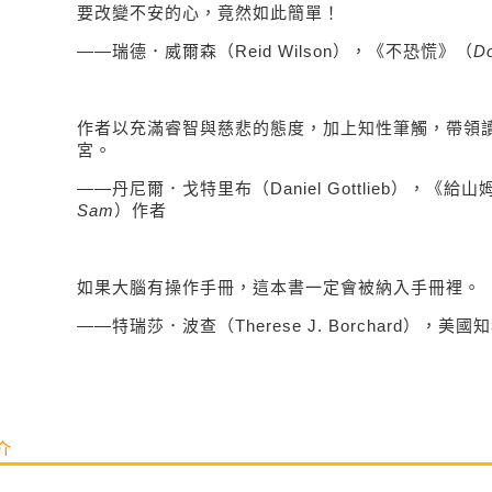
要改變不安的心，竟然如此簡單！
——瑞德．威爾森
（
Reid Wilson
），《不恐慌》（
Do
作者以充滿睿智與慈悲的態度，加上知性筆觸，帶領
宮。
——
丹尼爾．戈特里布（
Daniel Gottlieb
），《給山
Sam
）作者
如果大腦有操作手冊，這本書一定會被納入手冊裡。
——
特瑞莎．波查（
Therese J. Borchard
），美國知
介