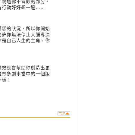
／跳過你不喜歡的部分，
有行動好好想一遍
……
糟糕的狀況，所以你開始
也許你無法停止大腦導演
你是自己人生的主角，你
漪效應會幫助你創造出更
是眾多劇本當中的一個版
一樣！