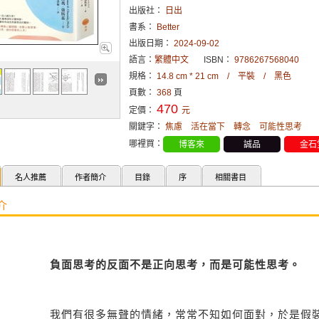
出版社：
日出
書系：
Better
出版日期：
2024-09-02
語言：
繁體中文
ISBN：
9786267568040
規格：
14.8 cm * 21 cm / 平裝 / 黑色
頁數：
368
頁
470
定價：
元
關鍵字：
焦慮
活在當下
轉念
可能性思考
哪裡買：
博客來
誠品
金石
名人推薦
作者簡介
目錄
序
相關書目
介
負面思考的反面不是正向思考，而是可能性思考。
我們有很多無聲的情緒，常常不知如何面對，於是假