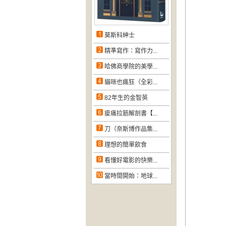
莫斯科紳士
精準寫作：寫作力...
哈佛商學院的美學...
貓咪也瘋狂（全彩...
82年生的金智英
痠痛拉筋解剖書【...
刀（奈斯博作品集...
理想的簡單飲食
看懂好電影的快樂...
當時間開始：地球...