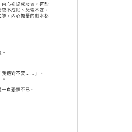
，內心卻塌成廢墟，這些
始夜不成眠、恐懼不安、
主導，內心擔憂的劇本都
覺
。
「我絕對不要
……
」、
」
。
變一直恐懼不已。
。