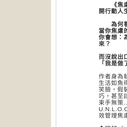
《焦慮恐
開行動人
為何看那
當你焦慮
你會想：
來？
而沒說出
「我是做
作者身為
生活如魚
笑臉，假
巧，甚至
束手無策
U.N.L
效管理焦