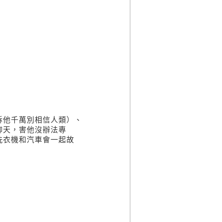
他千萬別相信人類）、
聊天，害他沒辦法專
洗衣機和汽車會一起故