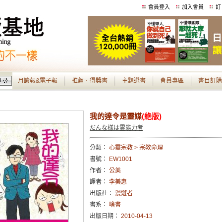
會員登入
加入會員
訂
月讀報&電子報
推薦．得獎書
主題選書
會員專區
書目訂購
我的達令是靈媒
(絶版)
だんな様は霊能力者
分類：
心靈宗教 > 宗教命理
書號：
EW1001
作者：
公美
譯者：
李美惠
出版社：
漫遊者
書系：
啥書
出版日期：
2010-04-13