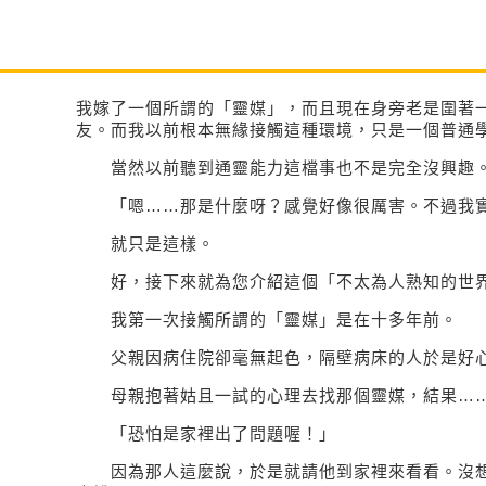
我嫁了一個所謂的「靈媒」，而且現在身旁老是圍著
友。而我以前根本無緣接觸這種環境，只是一個普通
當然以前聽到通靈能力這檔事也不是完全沒興趣
「嗯……那是什麼呀？感覺好像很厲害。不過我實
就只是這樣。
好，接下來就為您介紹這個「不太為人熟知的世
我第一次接觸所謂的「靈媒」是在十多年前。
父親因病住院卻毫無起色，隔壁病床的人於是好心
母親抱著姑且一試的心理去找那個靈媒，結果…
「恐怕是家裡出了問題喔！」
因為那人這麼說，於是就請他到家裡來看看。沒想