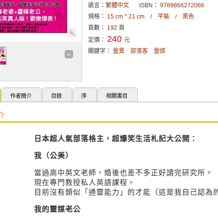
語言：
繁體中文
ISBN：
9789866272066
規格：
15 cm * 21 cm / 平裝 / 黑色
頁數：
192
頁
240
定價：
元
關鍵字：
靈異
部落客
靈媒
作者簡介
目錄
序
相關書目
介
日本超人氣部落格主，超爆笑生活札記大公開：
我（公美）
當過高中英文老師，婚後也差不多正好讀完研究所。
現在專門教授私人英語課程。
目前沒有類似「通靈能力」的才能（這是我自己認為
我的靈媒老公