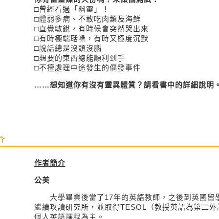
□曾經看過「幽靈」！
□體弱多病、不敢吃肉類及海鮮
□直覺敏銳，有時候會突然哭出來
□有時極端聒噪，有時又極度沉默
□說話總是沒頭沒腦
□想要的東西總能順利到手
□不擅處理中途發生的偶發事件
……想知道你有沒有靈異體質？請看書中的詳細說明
介
作者簡介
公美
大學畢業後當了17年的英語教師，之後到英國留學
繼續攻讀研究所，並取得TESOL（教授英語為第二
個人英語課程為主。