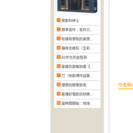
莫斯科紳士
精準寫作：寫作力...
哈佛商學院的美學...
貓咪也瘋狂（全彩...
82年生的金智英
痠痛拉筋解剖書【...
刀（奈斯博作品集...
作者簡
理想的簡單飲食
看懂好電影的快樂...
當時間開始：地球...