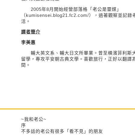
2005年8月開始經營部落格「老公是靈媒」
（kumisensei.blog21.fc2.com/），過著觀
活。
譯者簡介
李美惠
輔大英文系、輔大日文所畢業。曾至橫濱菲利斯大
留學，專攻平安朝古典文學。喜歡旅行，正好以翻譯
間。
~我和老公~
序
不多話的老公有很多「看不見」的朋友