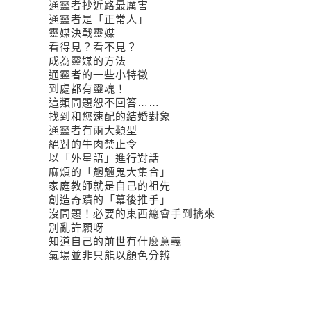
通靈者抄近路最厲害
通靈者是「正常人」
靈媒決戰靈媒
看得見？看不見？
成為靈媒的方法
通靈者的一些小特徵
到處都有靈魂！
這類問題恕不回答……
找到和您速配的結婚對象
通靈者有兩大類型
絕對的牛肉禁止令
以「外星語」進行對話
麻煩的「魍魎鬼大集合」
家庭教師就是自己的祖先
創造奇蹟的「幕後推手」
沒問題！必要的東西總會手到擒來
別亂許願呀
知道自己的前世有什麼意義
氣場並非只能以顏色分辨