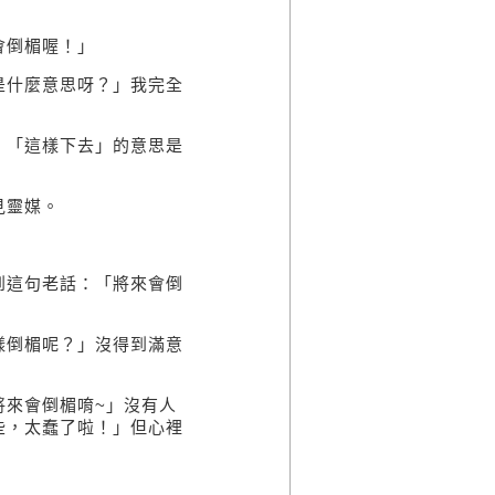
倒楣喔！」
什麼意思呀？」我完全
「這樣下去」的意思是
見靈媒。
這句老話：「將來會倒
倒楣呢？」沒得到滿意
來會倒楣唷~」沒有人
些，太蠢了啦！」但心裡