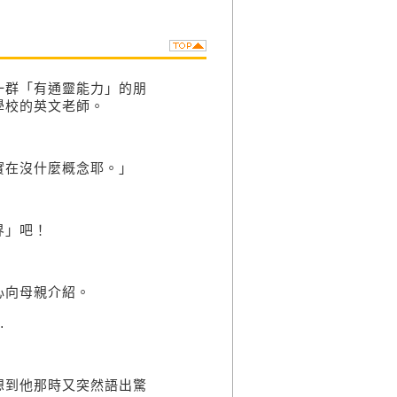
一群「有通靈能力」的朋
學校的英文老師。
。
在沒什麼概念耶。」
界」吧！
向母親介紹。
…
到他那時又突然語出驚