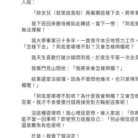
人說：
「妳女兒（就是說我啦）再繼續這樣下去，將來會
我下班回來聽母親如此轉述，當下一愣：「到底是
無法理解！
我大學畢業已十多年，一直恪守本分地努力工作。
「怎樣下去」？到底是哪裡不對？又會怎樣倒楣呢？
我天生喜歡打破沙鍋問到底，於是生平第一次去
我看門見山問他：「我將來會怎樣倒楣？」
結果還是沒搞懂。因為不管問他幾次，也只是得到
楣喔！」
「到底是哪裡不對呢？為什麼我會倒楣？又會怎樣
答案，我才不肯傻傻付錢再接受對方鞠躬送客呢！
沒這種道理吧！我心裡這麼想。被人家說：「你將
能不當一回事吧？即使努力說服自己：「何必相信這
還是難免有疙瘩吧！
於是，我做了個決定！