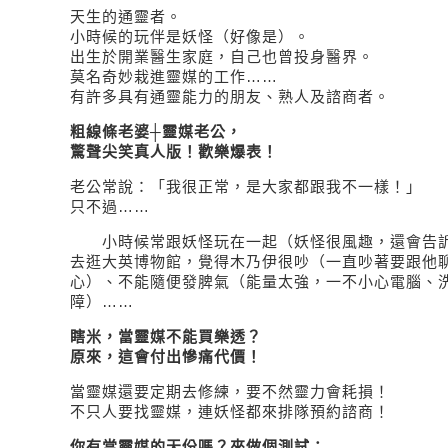
天生的通靈者。
小時候的玩伴是妖怪（好像是）。
出生於開業醫生家庭，自己也曾投身醫界。
莫名奇妙栽進靈媒的工作……
有許多具有通靈能力的朋友、熟人及諮商者。
粗線條老婆┼靈媒老公，
驚聲尖笑真人版！歡樂爆表！
老公常說：「我很正常，是大家都跟我不一樣！」
只不過……
小時候常跟妖怪玩在一起（妖怪很風趣，還會告訴
去逛大英博物館，覺得木乃伊很吵（一直吵著要跟他
心）、不能隨便發脾氣（能量太強，一不小心電腦、
障）……
瞎米，當靈媒不能買樂透？
原來，這會付出慘痛代價！
當靈媒還要定期去修練，要不然靈力會耗損！
不只人要找靈媒，連妖怪都來排隊預約諮商！
你有當靈媒的天份嗎？來做個測試：