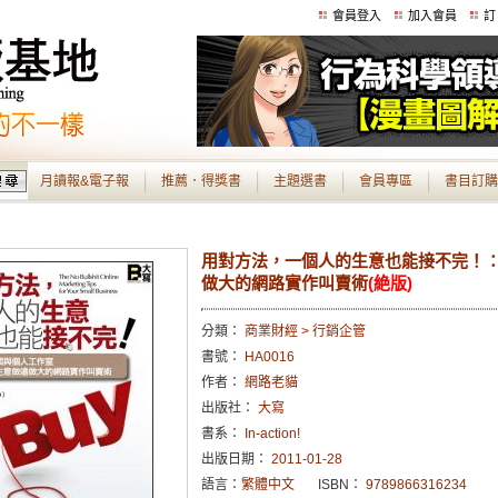
會員登入
加入會員
訂
月讀報&電子報
推薦．得獎書
主題選書
會員專區
書目訂購
用對方法，一個人的生意也能接不完！
做大的網路實作叫賣術
(絶版)
分類：
商業財經 > 行銷企管
書號：
HA0016
作者：
網路老貓
出版社：
大寫
書系：
In-action!
出版日期：
2011-01-28
語言：
繁體中文
ISBN：
9789866316234