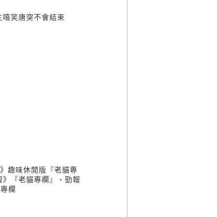
嘻笑唐突不會結束
》趣味休閒版『老貓專
報》『老貓專欄』、勁報
』專欄