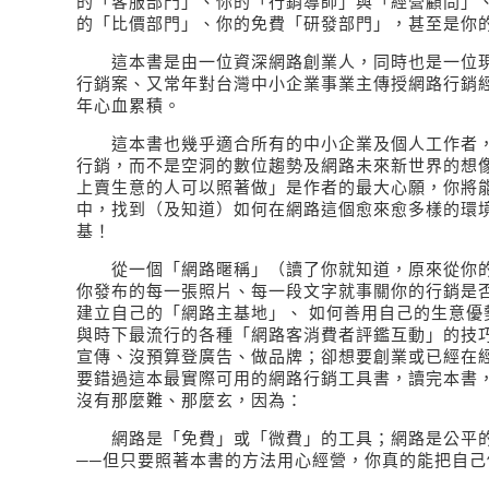
的「客服部門」、你的「行銷導師」與「經營顧問」
的「比價部門」、你的免費「研發部門」，甚至是你
這本書是由一位資深網路創業人，同時也是一位現
行銷案、又常年對台灣中小企業事業主傳授網路行銷
年心血累積。
這本書也幾乎適合所有的中小企業及個人工作者，
行銷，而不是空洞的數位趨勢及網路未來新世界的想
上賣生意的人可以照著做」是作者的最大心願，你將
中，找到（及知道）如何在網路這個愈來愈多樣的環
基！
從一個「網路暱稱」（讀了你就知道，原來從你的
你發布的每一張照片、每一段文字就事關你的行銷是
建立自己的「網路主基地」、 如何善用自己的生意優
與時下最流行的各種「網路客消費者評鑑互動」的技
宣傳、沒預算登廣告、做品牌；卻想要創業或已經在
要錯過這本最實際可用的網路行銷工具書，讀完本書
沒有那麼難、那麼玄，因為：
網路是「免費」或「微費」的工具；網路是公平的
──但只要照著本書的方法用心經營，你真的能把自己