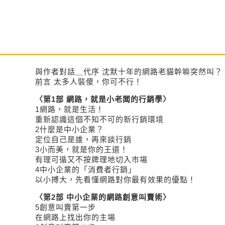
與作者對話＿代序 沈默十年的網路老貓幹嘛突然叫？
前言 太多人裝傻，你可不行！
〈第1部 網路，就是小老闆的行銷學〉
1網路，就是生活！
重新認識這個不知不可的新行銷環境
2什麼是中小企業？
定位自己是誰，再來談行銷
3小而美，就是你的王道！
有理可循又不按牌理地切入市場
4中小企業的「消費者行銷」
以小搏大，先看懂網路對你最有效果的優點！
〈第2部 中小企業的網路創意叫賣術〉
5創意叫賣第一步
在網路上找出你的主場