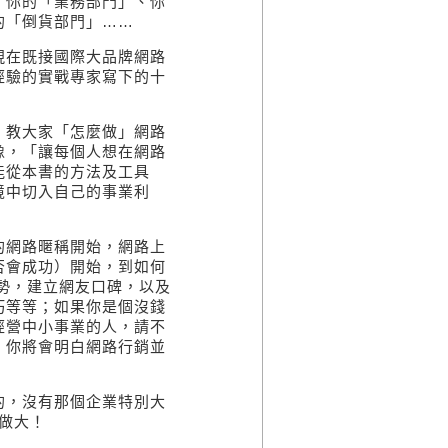
、你的「業務部門」、你
的「倒貨部門」……
在既接國際大品牌網路
經驗的實戰專家寫下的十
教大家「怎麼做」網路
像，「讓每個人想在網路
能從本書的方法及工具
境中切入自己的事業利
網路暱稱開始，網路上
否會成功）開始，到如何
勢，建立網友口碑，以及
巧等等；如果你是個沒錢
經營中小事業的人，請不
，你將會明白網路行銷並
，沒有那個企業特別大
做大！