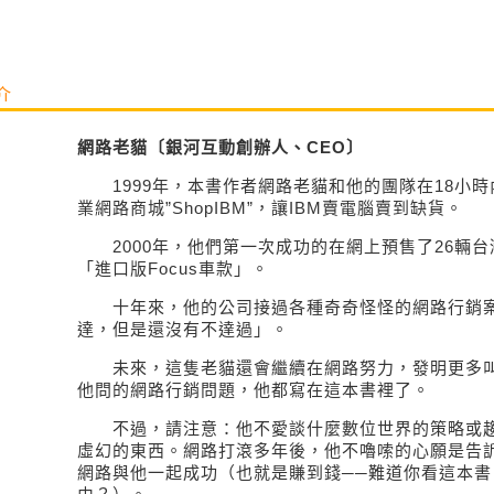
介
網路老貓〔銀河互動創辦人、CEO〕
1999年，本書作者網路老貓和他的團隊在18小時
業網路商城”ShopIBM”，讓IBM賣電腦賣到缺貨。
2000年，他們第一次成功的在網上預售了26輛台
「進口版Focus車款」。
十年來，他的公司接過各種奇奇怪怪的網路行銷案
達，但是還沒有不達過」。
未來，這隻老貓還會繼續在網路努力，發明更多叫
他問的網路行銷問題，他都寫在這本書裡了。
不過，請注意：他不愛談什麼數位世界的策略或趨
虛幻的東西。網路打滾多年後，他不嚕嗦的心願是告
網路與他一起成功（也就是賺到錢──難道你看這本書