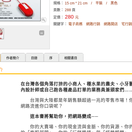
規格：
15 cm * 21 cm / 平裝 / 黑色
頁數：
288
頁
280
定價：
元
關鍵字：
電子商務
網路行銷
網路開店
宅行銷
作者簡介
目錄
序
相關書目
介
在台灣各個角落打拚的小商人、種水果的農夫、小牙
內設計師或自己跑各種產品訂單的業務員兼頭家們…
台灣與大陸都是年銷售額超過一兆的零售市場！你
網路流進你口袋呢？
這本書將幫助你，把網路變成──
你的大賣場、你的現金流與金脈、你的貨源、你的