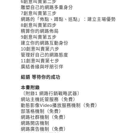
6創意叫賣第二步
雕塑自己的網路多重身分
7創意叫賣第三步
網路的「佈點、蹲點、巡點」：建立主場優勢
8創意叫賣第四步
精算你的網路佈局
9創意叫賣第五步
建立你的網路互動身份
10創意叫賣第六步
管理好自己的網路態度
11創意叫賣第七步
廣結善緣與呼朋引伴
結語 等待你的成功
本書附錄
〔附錄1 網路行銷戰略武器〕
網站主機託管服務（免費）
動態影像Video播放服務機制（免費）
部落格機制（免費）
網路社群機制（免費）
網路開店機制
網路廣告機制（免費）