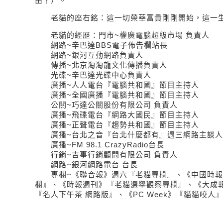
由？）。
老貓的座右銘：這一切榮華富貴剛剛開始，這一生
老貓的經歷：門市~權廣電腦超級市場 負責人
網路~辛巴達BBS電子佈告欄站長
網路~銀河互動網路負責人
傳播~北京淘淘龍文化傳播負責人
光碟~辛巴達光碟中心負責人
廣播~人人電台『電腦共和國』節目主持人
廣播~全國廣播『電腦共和國』節目主持人
公關~巧達公關股份有限公司 負責人
廣播~飛碟電台『網路大國民』節目主持人
廣播~正聲電台『趨勢共和國』節目主持人
廣播~台北之音『台北什麼都有』週三網路主談人
廣播~FM 98.1 CrazyRadio台長
行銷~吉事行銷顧問有限公司 負責人
網路~銀河網路電台 台長
專欄~《聯合報》週六『老貓專欄』、《中國時報
欄』、《時報週刊》『老貓選舉觀察專欄』、《大成
『名人下午茶 網路版』、《PC Week》『貓貓咬人