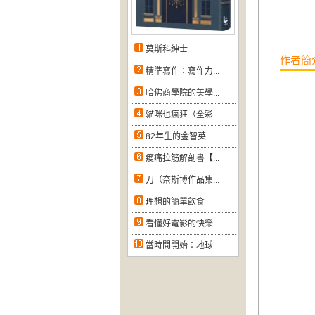
莫斯科紳士
作者簡
精準寫作：寫作力...
哈佛商學院的美學...
貓咪也瘋狂（全彩...
82年生的金智英
痠痛拉筋解剖書【...
刀（奈斯博作品集...
理想的簡單飲食
看懂好電影的快樂...
當時間開始：地球...