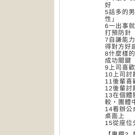
好
5話多的
性」
6一出事
打預防針
7自謙能
得對方好
8什麼樣
成功關鍵
9上司喜
10上司
11後輩
12後輩
13在個
較，團體
14看辦
桌面上
15從座
【專欄2