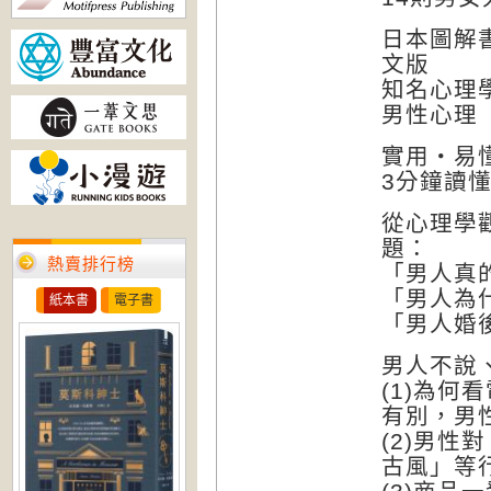
日本圖解
文版
知名心理
男性心理
實用‧易
3分鐘讀
從心理學
題：
熱賣排行榜
「男人真
「男人為
紙本書
電子書
「男人婚
男人不說
(1)為
有別，男
(2)男
古風」等