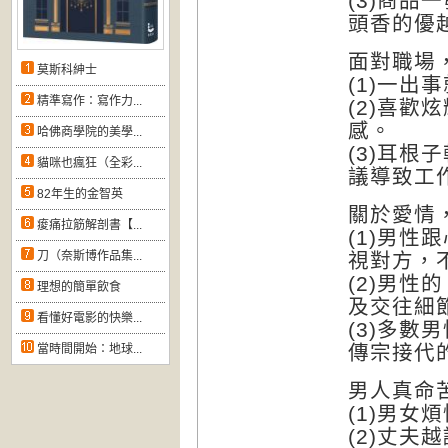
(3)商
頭香的優
面對職場
莫斯科紳士
(1)一
精準寫作：寫作力...
(2)喜
感。
哈佛商學院的美學...
(3)耳
貓咪也瘋狂（全彩...
議導致工
82年生的金智英
關於愛情
痠痛拉筋解剖書【...
(1)男
刀（奈斯博作品集...
視對方，
(2)男
理想的簡單飲食
及交往細
看懂好電影的快樂...
(3)多
傳宗接代
當時間開始：地球...
男人真命
(1)男
(2)丈