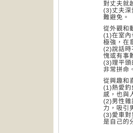
對丈夫就
(3)丈
難避免。
從外觀和
(1)在
極強，在
(2)說
愧或有事
(3)理
非常拼命
從興趣和
(1)熱
感，也與
(2)男
力，吸引
(3)愛
是自己的