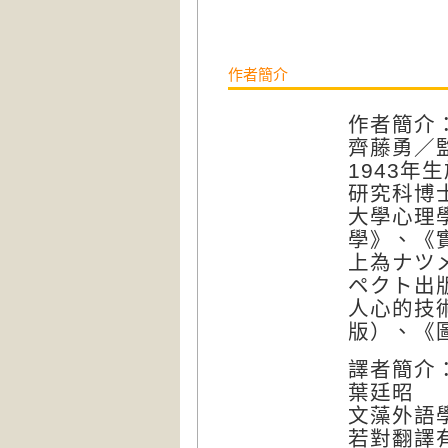
作者簡介
作者簡介
齊藤勇／
1943
研究科博
大學心理
學》、《
上為ナツ
ペクト出
人心的技
版）、《
譯者簡介
葉廷昭
文藻外語
若對翻譯