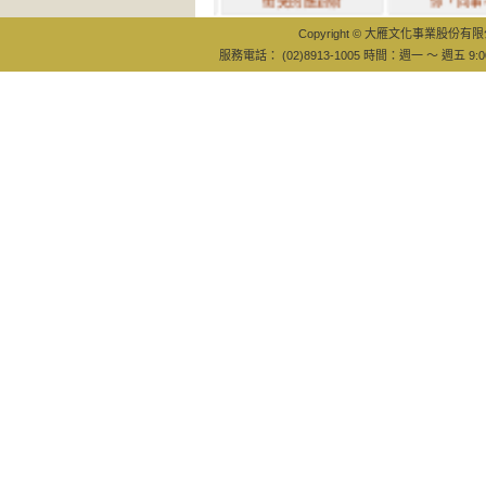
古小姐 X
衝突的應對術
你，同事不會
Copyright © 大雁文化事業股份有限公司
服務電話： (02)8913-1005 時間：週一 ～ 週五 9:0