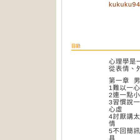
kukuku9
目錄
心理學是
從表情、
第一章 
1難以一
2連一點
3習慣說
心虛
4討厭講
情
5不回簡
具