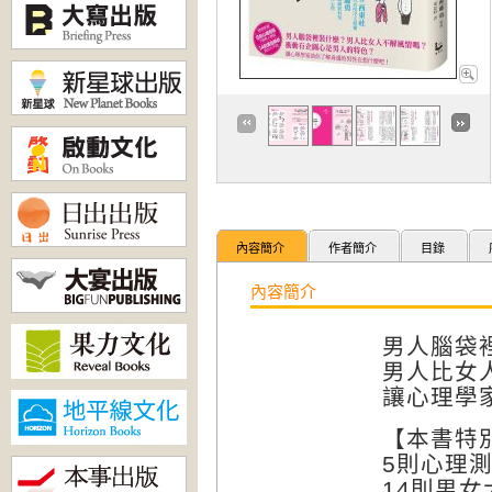
內容簡介
作者簡介
目錄
內容簡介
男人腦袋
男人比女
讓心理學
【本書特
5則心理
14則男