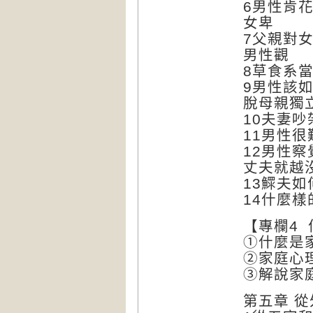
6男性肯
女卑
7父親對
男性觀
8草食系
9男性該
脫母親獨
10夫妻
11男性
12男性
丈夫就越
13鰥夫
14什麼
【專欄4
①什麼是
②家庭心
③解說家
第五章 