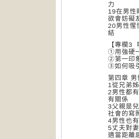
力
19在男
欲會妨礙
20男性
結
【專欄3
①用強硬
②第一印
③如何吸
第四章 
1從兄弟
2男性都
有關係
3父親是
社會的寫
4男性也
5丈夫對
適當距離