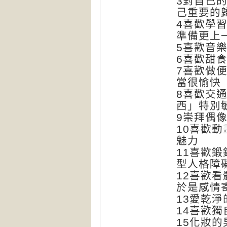
3對自己
己重要的
4喜歡學
準備更上
5喜歡音
6喜歡甜
7喜歡做
當很愉快
8喜歡交
西」特別敏
9崇拜偶
10喜歡
魅力
11喜歡
型人格障
12喜歡
於是感情
13愛乾
14喜歡
15化妝