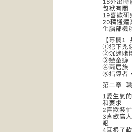
18外出
包袱有關
19喜歡
20精通
化腦部機
【專欄1
①犯下兇
②沉迷賭
③戀童癖
④繭居族
⑤指導者
第二章 
1愛生氣
和要求
2喜歡裝
3喜歡高
眼
4耳根子