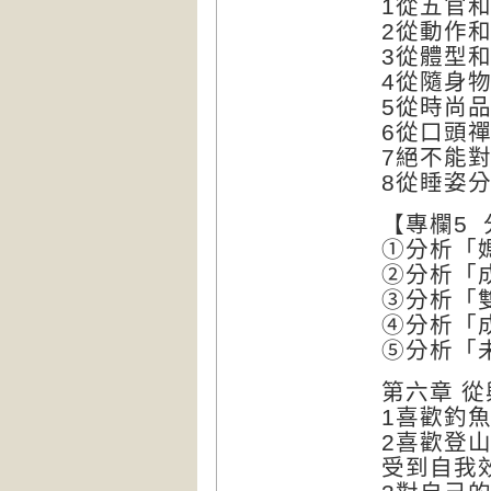
1從五官
2從動作
3從體型
4從隨身
5從時尚
6從口頭
7絕不能
8從睡姿
【專欄5
①分析「
②分析「
③分析「
④分析「
⑤分析「
第六章 
1喜歡釣
2喜歡登
受到自我