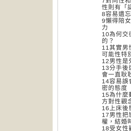
7對同性
性則有「
8容易遺
9懶得陪
力
10為何
的？
11其實
可能性特
12男性
13分手
會一直耿
14容易
密的態度
15為什
方對性觀念
16上床
17男性
權，結婚
18受女