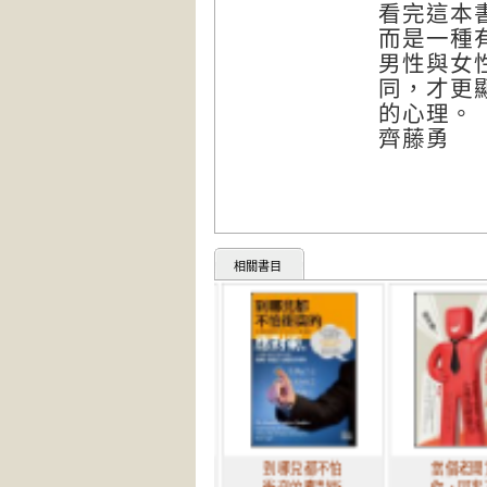
看完這本
而是一種
男性與女
同，才更
的心理。
齊藤勇
相關書目
帳單日記：中
到哪兒都不怕
當個老闆賞識