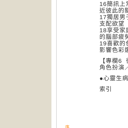
16簡訊
近彼此的
17獨居
支配欲望
18享受
的腦部疲
19喜歡
影響色彩
【專欄6
角色扮演
●心靈生
索引
序