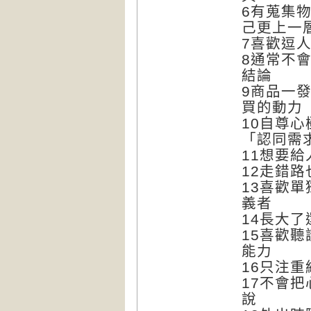
6有蒐集
己更上一
7喜歡逗
8通常不
結論
9商品一
買的動力
10自尊
「認同需
11想要
12走錯
13喜歡
義者
14長大
15喜歡
能力
16只注
17不會
說