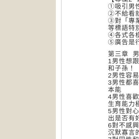
①吸引男
②不給看
③對「專
等標語特
④各式各
⑤廣告是
第三章 
1男性想
和子孫！
2男性容
3男性都
本能
4男性喜
生育能力
5男性對
出是否有
6對不感
沉默寡言