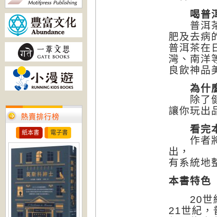
喝普
普洱茶自
肥及去病
普洱茶在
灣、南洋
良飲神品
為什
除了健康
讓你玩出
熱賣排行榜
看完
紙本書
電子書
作者將普
出，
有系統地
本書特色
20世紀
21世紀