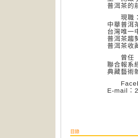
普洱茶的
現職
中華普洱
台灣唯一
普洱茶趨
普洱茶收
曾任
聯合報系
典藏藝術
FaceB
E-mail：
目錄