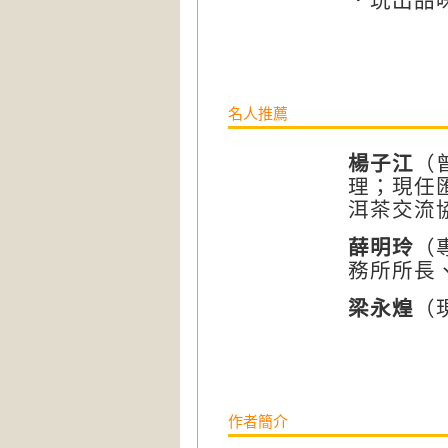
．玩出品
名人推薦
楊子江
（
理；現任
洱茶交流
薛明玲
（
務所所長
梁永煌
（
作者簡介