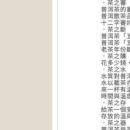
．茶之審
普洱茶的
普洱散茶
十二字審
．茶之斷
普洱茶「
普洱茶「
老茶年份
．茶之購
花多少錢
．茶之水
水質對普
水以載茶
來一杯有
時間與溫
．茶之存
給茶一個
存放的溫
．茶之器
普洱茶與