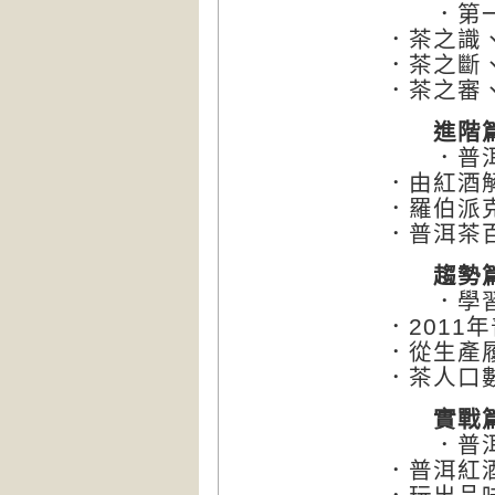
．第一次
．茶之識
．茶之斷
．茶之審
進階
．普洱
．由紅酒
．羅伯派
．普洱茶
趨勢
．學習
．2011
．從生產
．茶人口
實戰
．普洱
．普洱紅