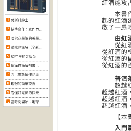
紅酒能攻
本書作者
起的紅酒
莫斯科紳士
啟了一扇
精準寫作：寫作力...
由紅酒
哈佛商學院的美學...
從紅酒的
貓咪也瘋狂（全彩...
從紅酒的
82年生的金智英
從紅酒的
從紅酒的
痠痛拉筋解剖書【...
刀（奈斯博作品集...
普洱茶成
理想的簡單飲食
超越紅
超越紅酒
看懂好電影的快樂...
超越紅酒
當時間開始：地球...
超越紅酒
【本書
入門