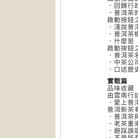
．回歸行
．普洱茶的
啟動按鈕
．淺說普
．普洱茶
．什麼是
啟動按鈕
．普洱茶
．中茶公
．口述歷
實戰篇
品味收藏
由雲南行
．愛上普
普洱新茶
．普洱茶
．老茶重
．避踩誤
．不是所