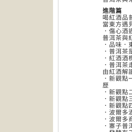
進階篇
喝紅酒品
當東方遇
．傷心酒
普洱茶與
．品味．
．普洱茶
．紅酒酒
．普洱茶
由紅酒解
．新觀點
歷
．新觀點
．新觀點
．新觀點四
．波爾多
．波爾多
．寨子普