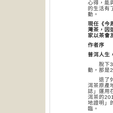
心得，能
的生活有
動。
現任《今
灣茶，因
家以茶會
作者序
普洱人生
脫下30
動，那是2
退了休，
洱茶原產
誌」運用
洱茶的20
地證明」
臨。