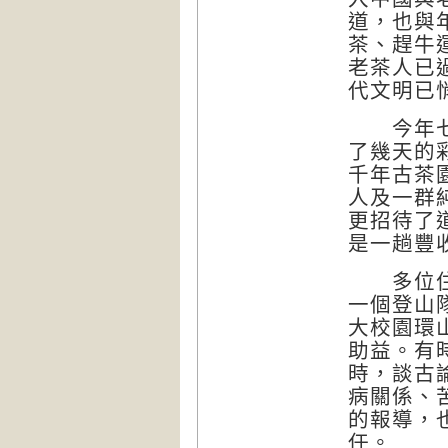
道，也與
茶、趕牛
老茶人已
代文明已
今年七月
了幾天的
千年古茶
人及一群
更招待了
是一趟豐
多位住在
一個登山
大校園環
助益。有
時，談古
病關係、
的報導，
任。