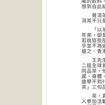
喝的飲料
想到自此
普洱茶對
洱茶不只
「以茶會
年來，卻
若說這些
乎並不為
遠之、香
王先生是
二屆全球
同品茶。
感、身體
遠學不到
茶」三句
茶，真的
人參加活