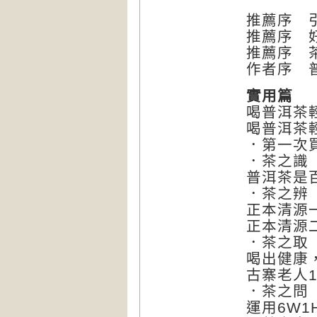
推薦序 
推薦序 
推薦序 
作者序 
實用篇
喝普洱茶
喝普洱茶
．第一次
．茶之識
普洱茶是
．茶之辨
正本清源
正本清源
．茶之取
喝出健康
古寨老人1
．茶之問
運用6W1