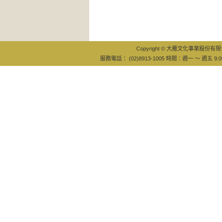
全
威
Copyright © 大雁文化事業股份有限公司
服務電話： (02)8913-1005 時間：週一 ～ 週五 9:0