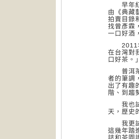
早年紅酒
由《典藏
拍賣目錄
找曾彥霖
一口好酒
2011
在台灣對
口好茶。
普洱茶和
者的筆調
出了有趣
階、到趨
我也試著
天，歷史
我更試著
這幾年踏
誌和茶園