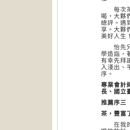
每次茶聚
喝，大夥
總評。遇
享。大夥
美好人生
怡先兄將
學造詣，
有幸先拜
入淺出、
序。
專業會計
長、國立臺
推薦序三
茶，豐富
在我的記