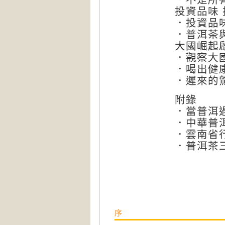
投資品味
．投資品
．普洱茶
大國崛起
．觀察大
．喝出健
．遲來的
附錄
．當普洱
．中華普
．雲南省
．普洱茶
序