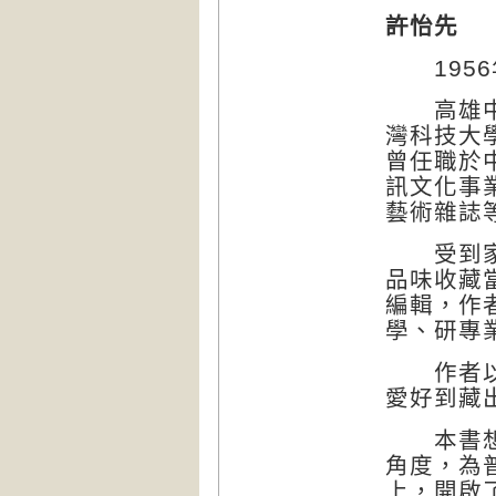
許怡先
1956
高雄中學
灣科技大
曾任職於
訊文化事
藝術雜誌
受到家庭
品味收藏
編輯，作
學、研專
作者以一
愛好到藏
本書想告
角度，為
上，開啟