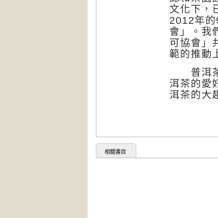
文化下，
2012
會」。我
可協會」
範的推動
普洱茶新
洱茶的愛
洱茶的大
相關書目