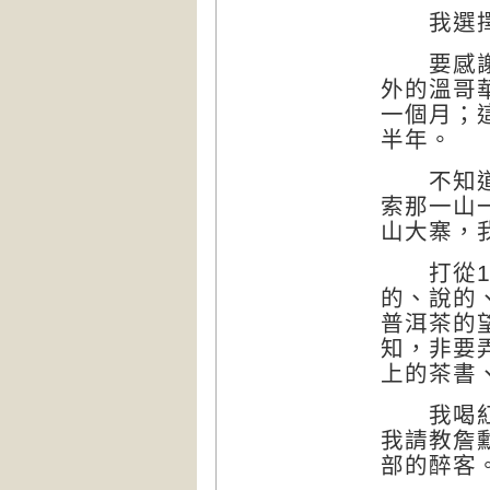
我選擇了
要感謝家
外的溫哥
一個月；
半年。
不知道是
索那一山
山大寨，
打從10
的、說的
普洱茶的
知，非要
上的茶書
我喝紅酒
我請教詹
部的醉客