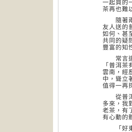
一起買的
茶再也難
隨著兩岸
友人送的
如何、甚
共同的疑
豐富的知
常言道：
「普洱茶
雲南，經
中，聳立
值得一再
從普洱茶
多來，我
老茶，有
有心動的
「好東西