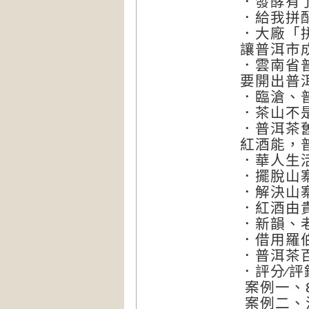
．發酵有
．給我拼
．大廠「
讓普洱市
．雲南省
要開出普
．臨滄、
．茶山不
．普洱茶
紅酒能，
．華人生
．擺脫山
．解決山
．紅酒由
．新韻、
．借用羅
．普洱茶
．評分∕評
案例一、8
案例二、