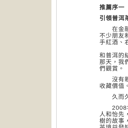
推薦序一
引領普洱
在金融圈
不少朋友
手紅酒、
和普洱的
那天，我
們觀賞。
沒有親眼
收藏價值
久而久之
2008
人和怡先
樹的故事
茶境益發