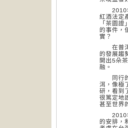
2010
紅酒法定
「茶園證
的事件，
實？
在普洱市
的發展趨
開出5朵
融。
同行的摯
洱，像極
研，看到
很篤定地
甚至世界
2010
的安排，