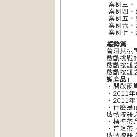
案例三、
案例四、(
案例五、
案例六、海灣
案例七、海
趨勢篇
普洱茶挑
啟動挑戰
啟動按鈕
啟動按鈕
護產品」
．開啟兩
．2011
．201
．什麼是I
啟動按鈕
．標準茶
．普洱茶
啟動按鈕