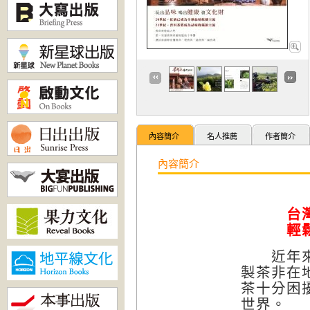
內容簡介
名人推薦
作者簡介
內容簡介
第
台
輕
近年來普
製茶非在
茶十分困
世界。