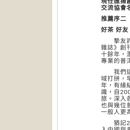
現任匯揚
交流協會
推薦序二
好茶 好友
摯友許怡
雜誌》創
十餘年，
專業的普
我們這一
域打拼，
年，有緣
識，自2
旅。深入
也與幾位
一般人更
猶記20
入中國與