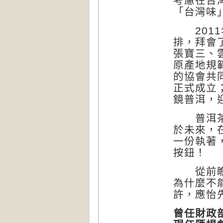
考慮在台
「台灣味
2011
排，拜會
張寶三、
原產地規
的協會共
正式成立
鏡普洱，
普洱茶的
於未來，
一份執著
按鈕！
從前瞻性
為什麼不
許，應怡
曾任財政