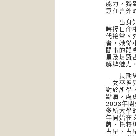
能力，獨
意在言外
出身知名
時擇日命
代接掌。
者，她從
間事的體
星及塔羅
解牌魅力
長期經營
「女巫神
對於所學
點滴，處
2006
多所大學
年開始在
牌、托特
占星、占