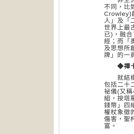
不同，比如
Crowl
人」及「
世界上最
已)，融
經；而「
及思想所
牌」的一
◆禪
就結構而
包括二十
祕儀(又
組，按塔
錢幣」四
權杖象徵
傷害，聖
富。