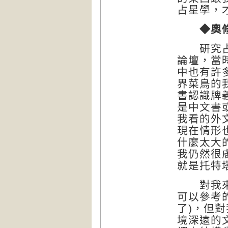
占星學，
◆奧
研究占星
論壇，當
中也有許
界菜鳥的
書認識牌
是中文書
我看的外
現在情形
什麼太大
我仍然很
就是托特
對我來說
可以參考
了)，但
境深遠的