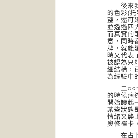
後來我對
的色彩(
整，還可
並透過四
而真實的
意，同時
牌，就能
時又代表
被認為只
細結構，
為經驗中
二○○七
的時候病
開始讀起
某些狀態
情緒又襲
奧修禪卡
在占卜之