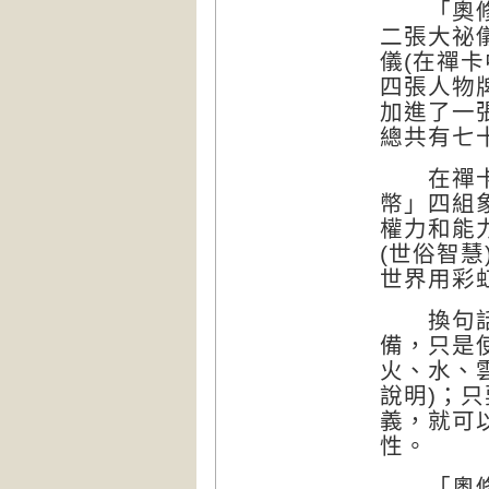
「奧修禪
二張大祕
儀(在禪
四張人物
加進了一
總共有七
在禪卡系
幣」四組
權力和能
(世俗智
世界用彩
換句話說
備，只是
火、水、
說明)；
義，就可
性。
「奧修禪