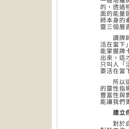
一般塔羅
的，透過
面的能量
師本身的
靈三個層
讀牌師必
活在當下
能掌握牌
出來。這
只叫人「
要活在當
所以這本
的靈性指
豐富性與
能讓我們
建立
對於自己