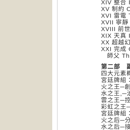
XIV 整合 I
XV 制約 Co
XVI 雷電 T
XVII 寧靜 
XVIII 前世
XIX 天真 
XX 超越幻象
XXI 完成 
師父 The
第二部 
四大元素
宮廷牌組
火之王─創造
水之王,─治
雲之王─控制
彩虹之王─豐
宮廷牌組
火之后─分享
水之后─接受性