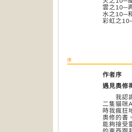
火之10─壓抑
雲之10─再生
水之10─和
彩虹之10─
序
作者序
遇見奧修
我認識奧
二隻貓咪A
時我瘋狂
奧修的書
能夠接受
的東西跟