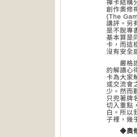
禪卡結構
創作奧修
(The G
講評。另
是不脫專
基本算是
卡，而這
沒有安全
嚴格說來
的解讀心
卡為大家
或交流會
少。然而
只兜著牌
切入重點
白。所以
子裡，幾
◆奧