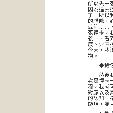
所以先一
因為過去
了，所以
的貓咪，
或許……
張禪卡，
義中，看
度、要表
今天，我
物。
◆給
然後我開
次是禪卡
程，我就
對應以及
的認知，
顯現，並