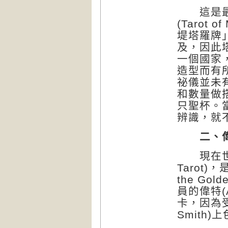
這是最古
(Tarot
堤塔羅牌」(
及，因此
一個國家
造型而有
祕儀並未
和數量做
只聖杯。
辨識，就
二、
現在世界
Tarot)，
the G
員的偉特(
卡，因為受
Smith)