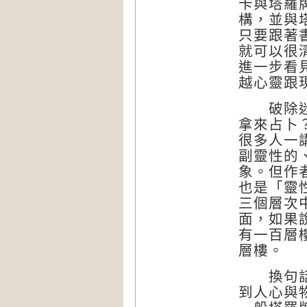
卡與塔羅
構，並與
只要跟著
就可以很
進一步看
越心靈跟
破除迷思
拿來占卜
很多人一
副靈性的
象。但作
也是「靈
三個層次
面，如果
有一百層
層樓。
換句話說
到人心與