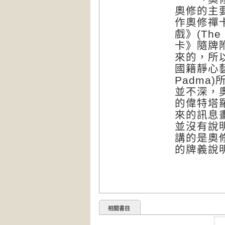
奧修的主
作奧修禪
戲》(The
卡》隨牌
來的，所
國籍靜心藝
Padm
並不深，
的偉特塔
來的訊息
並沒有說
講的是奧
的牌義說
相關書目