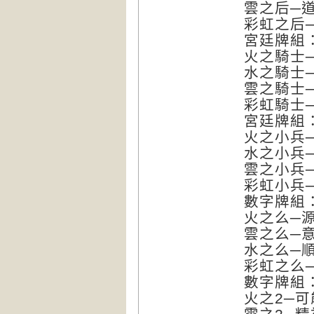
雲之后─道德
彩虹之后─開
宮廷牌組
火之騎士─強
水之騎士─信
雲之騎士─抗
彩虹騎士─慢
宮廷牌組
火之小兵─遊
水之小兵─了
雲之小兵─
彩虹小兵─冒
數字牌組
火之么─源頭
雲之么─意識
水之么─順著流
彩虹之么─心
數字牌組
火之2─可能性