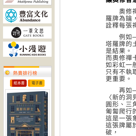
奧修禪卡
羅牌為鑰
詮釋每張
例如─
塔羅牌的
是結果。
而奧修禪
如彩虹一
只有不執
熱賣排行榜
更重要。
紙本書
電子書
再如─
〈新的洞
圓形、三
匍匐爬行
這是一張
這張牌屬
破，