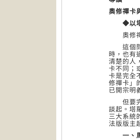
奧修禪卡
◆以
奧修禪卡
這個問題
時，也有
清楚的人
卡不同；
卡是完全
修禪卡」的英
已開宗明
但要完全
談起。塔
三大系統
法版版主
一、