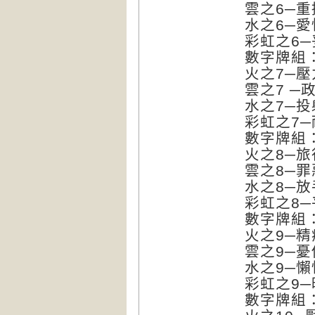
雲之6─重擔
水之6─愛情
彩虹之6─妥
數字牌組
火之7─壓力
雲之7 ─政治
水之7─投射 
彩虹之7─耐
數字牌組
火之8─旅行 
雲之8─罪惡
水之8─放手 
彩虹之8─平凡
數字牌組
火之9─精疲
雲之9─憂傷
水之9─懶惰
彩虹之9─時
數字牌組：