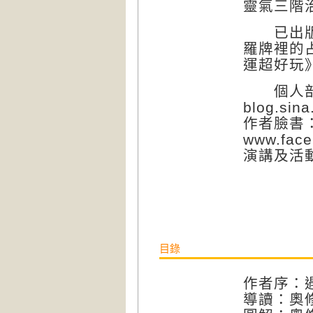
靈氣三階
已出版著
羅牌裡的
運超好玩
個人部落
blog.sina
作者臉書
www.face
演講及活
目錄
作者序：
導讀：奧