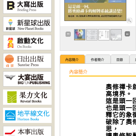
內容簡介
作者簡介
目錄
內容簡介
奧修禪卡
高境界。
這是頭一
也是頭一
釋它的象
破除了奧
思，
讓奧修智