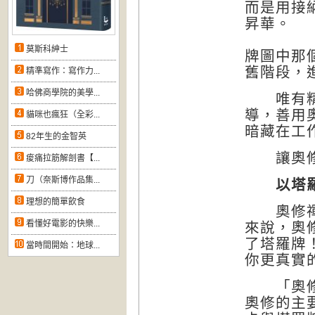
而是用接
昇華。
莫斯科紳士
牌圖中那
舊階段，
精準寫作：寫作力...
哈佛商學院的美學...
唯有精確
導，善用
貓咪也瘋狂（全彩...
暗藏在工
82年生的金智英
讓奧修智
痠痛拉筋解剖書【...
刀（奈斯博作品集...
以塔
理想的簡單飲食
奧修禪卡
看懂好電影的快樂...
來說，奧
了塔羅牌
當時間開始：地球...
你更真實
「奧修禪
奧修的主