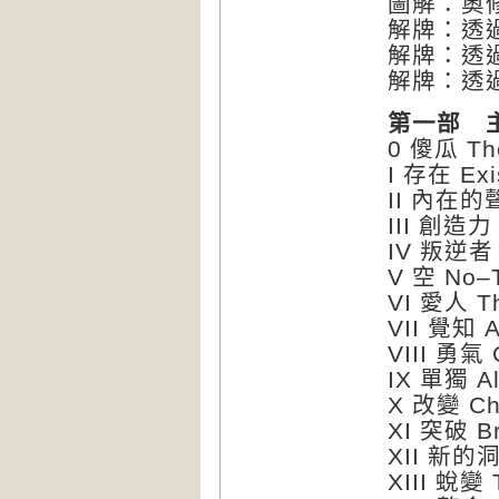
圖解：奧
解牌：透
解牌：透
解牌：透
第一部 
0 傻瓜 Th
I 存在 Exi
II 內在的聲
III 創造力 C
IV 叛逆者 
V 空 No–
VI 愛人 Th
VII 覺知 
VIII 勇氣 
IX 單獨 A
X 改變 Ch
XI 突破 Br
XII 新的洞
XIII 蛻變 