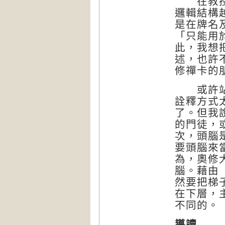
在教授、
邏輯結構
是在牌名
「只能用
此，我想
述，也許
修禪卡的
或許站在
詮釋方式
了。但我
的門徒，
次，頭腦
要頭腦來
為，奧修
腦。藉由
然要把梯
在下層，
不同的。
導讀