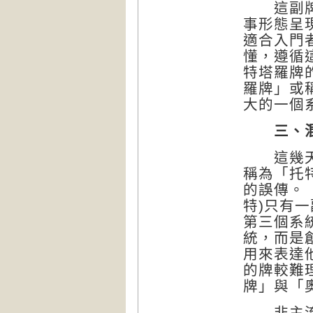
這副牌的
事形態呈
適合入門
懂，遵循
特塔羅牌
羅牌」或
大的一個
三、
這幾天我
稱為「托
的誤傳。「
特)只有
第三個系
統，而是
用來表達
的牌較難
牌」與「
非主流系