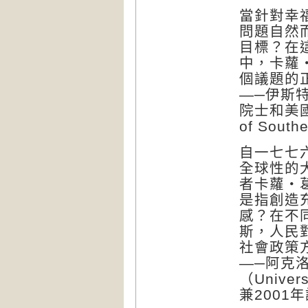
當針對幸
問題自然
目標？在
中，卡蘿
個議題的
—─伊斯特林
院士和美國
of Sout
自一七七
全球性的
者卡蘿‧
是指創造
感？在不
斯，人民
社會政策
—─阿克洛
（Univer
兼2001