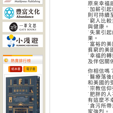
原來幸福
˙加薪引
則可持續
˙窮人比
與健康。
˙失業引
果。
˙富裕的
貧窮的美
˙幸福的
熱賣排行榜
及伴侶關
紙本書
電子書
你相信嗎
˙醫療落
和美國的
˙宗教信
˙肥胖的
有這麼不
˙貪污所
家強烈。