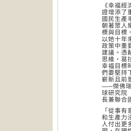
《幸福經
證增添了
國民生產
朝著眾人
標與目標
以她十年
政策中重
建議。憑
思維，葛
幸福目標
們要堅持
嶄新且前
—─傑佛瑞‧
球研究院（Col
長兼聯合
「從事有
和生產力
人付出更
現，在理