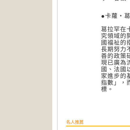
●卡蘿‧葛拉
葛拉罕在
究領域的
國福祉的
長期努力
善的政策
現已廣為
國、法國
家進步的
指數」，
標。
名人推薦