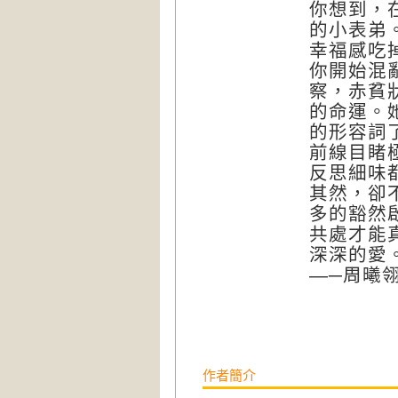
你想到，
的小表弟
幸福感吃
你開始混
察，赤貧
的命運。
的形容詞
前線目睹
反思細味
其然，卻
多的豁然
共處才能
深深的愛
—─周曦
作者簡介