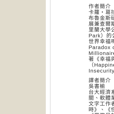
作者簡介
卡蘿‧葛拉罕
布魯金斯研究
展兼查爾
里蘭大學公園校
Park
世界幸福嗎》（
Paradox 
Million
著《幸福
（Happine
Insecuri
譯者簡介
吳書榆
台大經濟
關、軟體
文字工作
時》、《