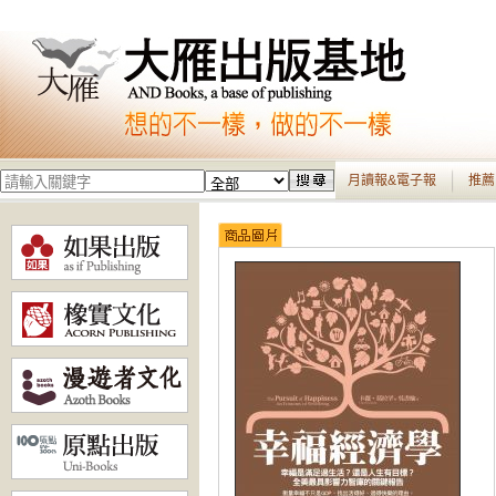
月讀報&電子報
推薦