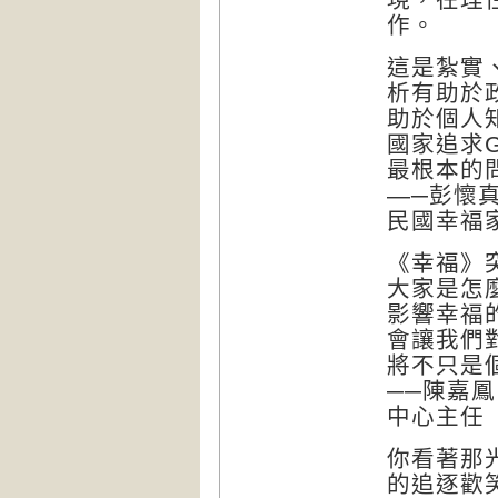
作。
這是紮實
析有助於
助於個人
國家追求
最根本的
—─彭懷
民國幸福
《幸福》
大家是怎
影響幸福
會讓我們
將不只是
──陳嘉
中心主任
你看著那
的追逐歡