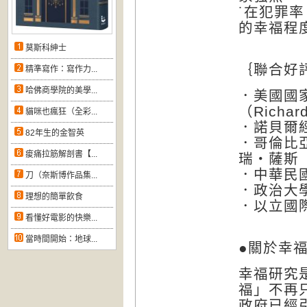
˙在犯罪
的幸福程
莫斯科紳士
｛聯合好
精準寫作：寫作力...
哈佛商學院的美學...
．美國國
（Richard
貓咪也瘋狂（全彩...
．諾貝爾經
82年生的金智英
．哥倫比
痠痛拉筋解剖書【...
瑞‧薩斯（Je
．中華民
刀（奈斯博作品集...
．政治大
理想的簡單飲食
．以立國
看懂好電影的快樂...
當時間開始：地球...
●關於幸
幸福研究
福」不再
政府已經