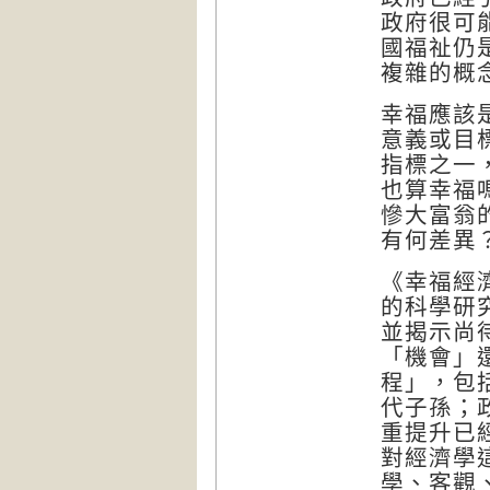
政府很可
國福祉仍
複雜的概
幸福應該
意義或目
指標之一
也算幸福
慘大富翁
有何差異
《幸福經
的科學研
並揭示尚
「機會」
程」，包
代子孫；
重提升已
對經濟學
學、客觀