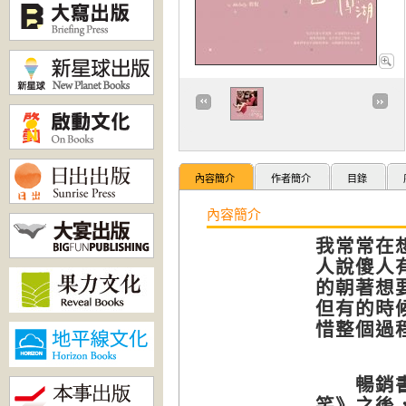
內容簡介
作者簡介
目錄
內容簡介
我常常在
人說傻人
的朝著想
但有的時
惜整個過程
暢銷書《
笑》之後