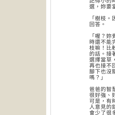
記得小的
選，妳要
「樹枝。
回答。
「喔？妳
時還不能
枝嘛！比
的話。接
選擇當草
再也接不
腳下也沒
嗎？」
爸爸的智
很好強、
可是，有
人意見的
會少了很