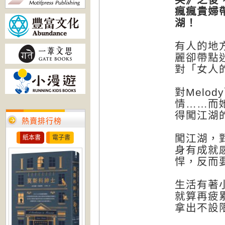
瘋瘋貴婦
湖！
有人的地方
麗卻帶點迷
對「女人
對Melo
情……而
得闖江湖
熱賣排行榜
闖江湖，
紙本書
電子書
身有成就
悍，反而
生活有著
就算再疲
拿出不設