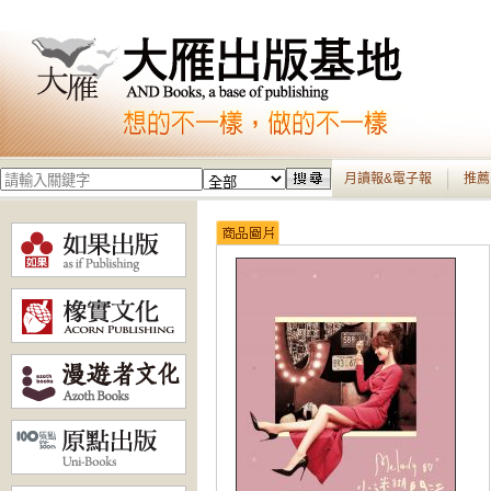
月讀報&電子報
推薦