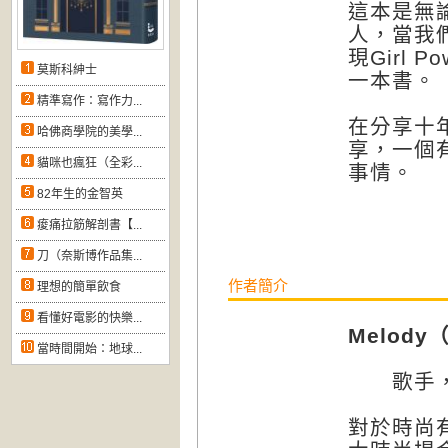
這本是無
人，當我
現Girl
莫斯科紳士
一本書。
精準寫作：寫作力...
在分享十年
哈佛商學院的美學...
享，一個
貓咪也瘋狂（全彩...
事情。
82年生的金智英
痠痛拉筋解剖書【...
刀（奈斯博作品集...
作者簡介
理想的簡單飲食
看懂好電影的快樂...
Melod
當時間開始：地球...
歌手，
對於時尚