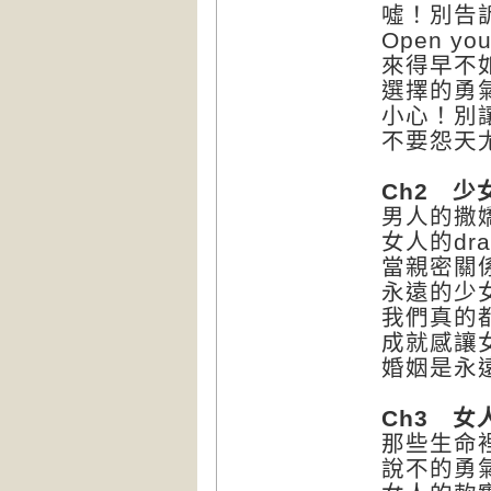
噓！別
Open y
來得早不
選擇的勇
小心！別
不要怨天
Ch2
少女
男人的撒
女人的dr
當親密關係
永遠的少
我們真的
成就感讓
婚姻是永
Ch3
女人
那些生命
說不的勇