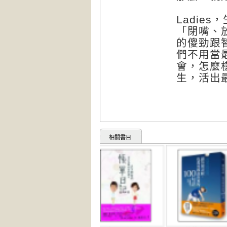
Ladie
「閉嘴、
的傻勁跟
們不用當
會，怎麼
生，活出
相關書目