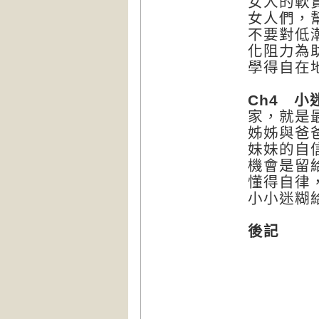
女人的軟
女人們，
不要對低
化阻力為
學得自在
Ch4
小
家，就是
姊姊與爸爸的
妹妹的自
機會是留
懂得自
小小迷糊
後記