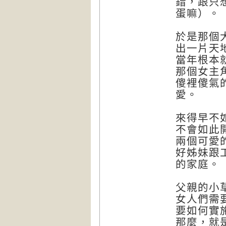
錯，跟只
蛋嘛）。
於是那個
出一片天
當年根本就
那個女主
傻裡傻氣
愛。
來得早不
不會如此
兩個可愛
好姊妹跟
的家庭。
父親的小
女人們需
要如何實
那麼，就