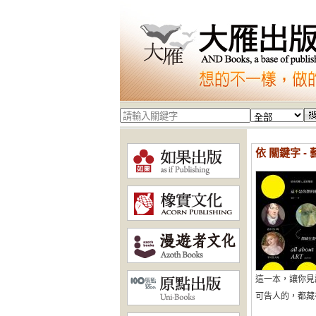
依 關鍵字 -
這一本，讓你見
可告人的，都藏在