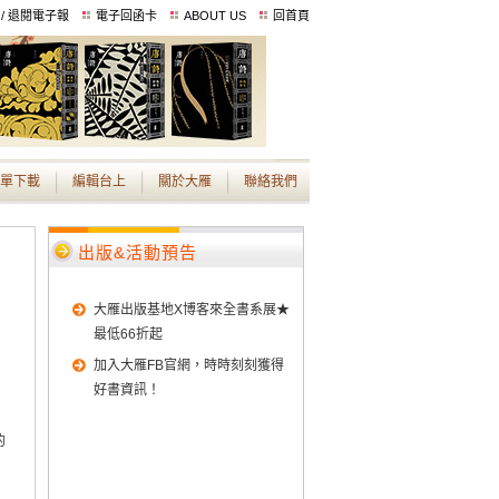
 / 退閱電子報
電子回函卡
ABOUT US
回首頁
單下載
編輯台上
關於大雁
聯絡我們
出版&活動預告
大雁出版基地X博客來全書系展★
最低66折起
加入大雁FB官網，時時刻刻獲得
好書資訊！
的