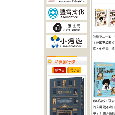
藝術不止一面，
７位魔王級藝術Ｉ
客，他們畫中暗藏的
熱賣排行榜
紙本書
電子書
顧爺連線，破解
的玄機 說不出
中？！ 更深度的內