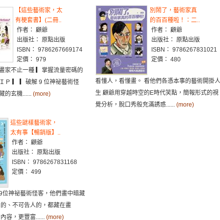
【這些藝術家，太
別鬧了，藝術家真
有梗套書】(二冊..
的百百種啦！：二..
作者： 顧爺
作者： 顧爺
出版社： 原點出版
出版社： 原點出版
ISBN： 9786267669174
ISBN： 9786267831021
定價： 979
定價： 480
畫家不止一種 ▎掌握流量密碼的
看懂人，看懂畫。 看他們各憑本事的藝術開掛
Ｐ ▎ ▎破解 9 位神祕藝術怪
生 顧爺用穿越時空的E時代笑點，簡報形式的視
玄機......
(more)
覺分析，脫口秀般充滿誘惑......
(more)
這些謎樣藝術家，
太有事【暢銷版】..
作者： 顧爺
出版社： 原點出版
ISBN： 9786267831168
定價： 499
9位神祕藝術怪客，他們畫中暗藏
口的、不可告人的，都藏在畫
容，更豐富......
(more)