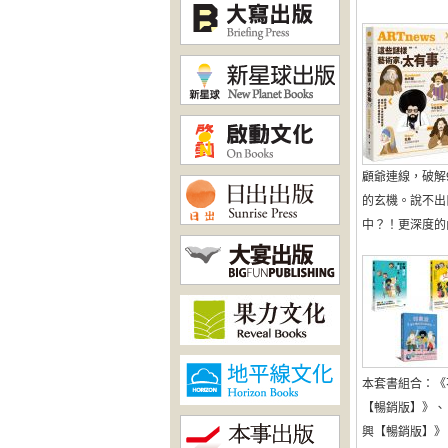
顧爺連線，破解
的玄機。說不出
中？！更深度的內容
本套書組合：《
【暢銷版】》、
興【暢銷版】》、《