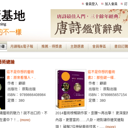
會員登入
加入會員
訂
月讀報&電子報
推薦．得獎書
主題選書
會員專區
書目訂購
 藝術總論
這不是你想的藝術
這不是你想的藝術
書：原來看懂人，..
書2：那些謎一樣..
作者： 顧爺
作者： 顧爺
出版社： 原點出版
出版社： 原點出版
ISBN： 9789866408984
ISBN： 9789865657154
定價： 380
定價： 380
識藝術的魅力！說不出口的、不
2014藝術榜暢銷作家，歪腰～再出擊！ 更深度
畫中？！...
(more)
內容，更豐富的……八卦，絕對讓你邊笑邊點
頭！ 破解7位神秘藝術怪客，......
(more)