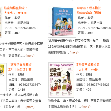
這些謎樣藝術家，
印象派，看不懂就
太有事：9大怪咖..
沒印象啊啊【暢銷..
作者： 顧爺
作者： 顧爺
出版社： 原點出版
出版社： 原點出版
ISBN： 9786267084601
ISBN： 9786267338506
定價： 480
定價： 499
我滿腦子都是藝術，你要不要來一點？──顧爺
9位神祕藝術怪客，他們畫中暗藏
135萬粉絲都愛的藝術講堂 這一次，超譯大家最
口的、不可告人的，都藏在畫
喜歡的印象派 ...
(more)
，更豐富的......
(more)
【顧爺的幽默藝術
這些魔王級藝術家
講堂【暢銷版】套..
，太有梗：7位圈..
作者： 顧爺
作者： 顧爺
出版社： 原點出版
出版社： 原點出版
ISBN： 9786267338674
ISBN： 9786267466926
定價： 1419
定價： 499
不懂神話，就只能看裸體了啊
藝術不止一面，畫家不止一種 ▎掌握流量密碼
《世界太無聊，我們需要文藝復
７位魔王級藝術ＩＰ ▎...
(more)
印象派，看......
(more)