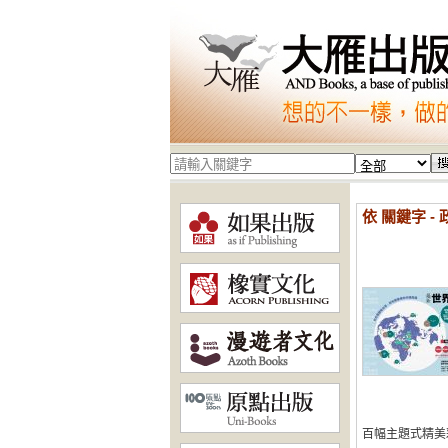
依 關鍵字 -
百幅主題式精美