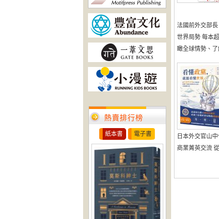
法國前外交部長
世界局勢 每本
瞰全球情勢、了解世
熱賣排行榜
紙本書
電子書
日本外交官山中
商業菁英交流 從政