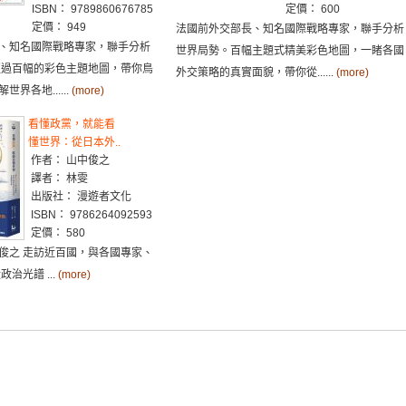
ISBN： 9789860676785
定價： 600
定價： 949
法國前外交部長、知名國際戰略專家，聯手分析
、知名國際戰略專家，聯手分析
世界局勢。百幅主題式精美彩色地圖，一睹各國
超過百幅的彩色主題地圖，帶你鳥
外交策略的真實面貌，帶你從......
(more)
界各地......
(more)
看懂政黨，就能看
懂世界：從日本外..
作者： 山中俊之
譯者： 林雯
出版社： 漫遊者文化
ISBN： 9786264092593
定價： 580
俊之 走訪近百國，與各國專家、
治光譜 ...
(more)