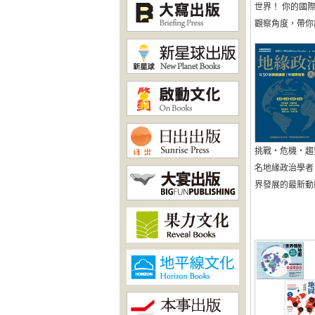
世界！ 你的國
觀察角度，帶你認識
挑戰‧危機‧趨
名地緣政治學者
界發展的最新動態 