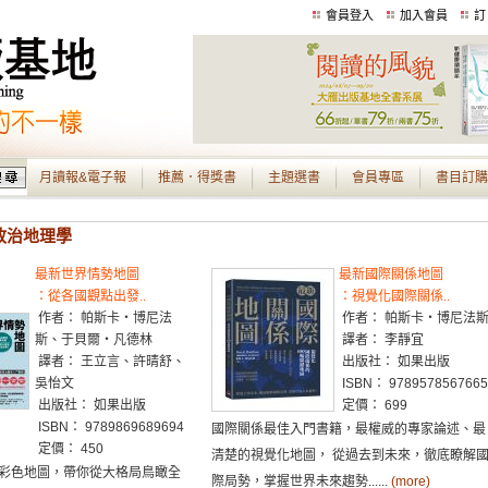
會員登入
加入會員
訂
月讀報&電子報
推薦．得獎書
主題選書
會員專區
書目訂購
 政治地理學
最新世界情勢地圖
最新國際關係地圖
：從各國觀點出發..
：視覺化國際關係..
作者： 帕斯卡‧博尼法
作者： 帕斯卡‧博尼法
斯、于貝爾‧凡德林
譯者： 李靜宜
譯者： 王立言、許晴舒、
出版社： 如果出版
吳怡文
ISBN： 9789578567665
出版社： 如果出版
定價： 699
ISBN： 9789869689694
國際關係最佳入門書籍，最權威的專家論述、最
定價： 450
清楚的視覺化地圖， 從過去到未來，徹底瞭解
彩色地圖，帶你從大格局鳥瞰全
際局勢，掌握世界未來趨勢......
(more)