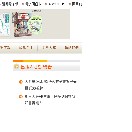
 / 退閱電子報
電子回函卡
ABOUT US
回首頁
單下載
編輯台上
關於大雁
聯絡我們
出版&活動預告
大雁出版基地X博客來全書系展★
斯
最低66折起
加入大雁FB官網，時時刻刻獲得
好書資訊！
國