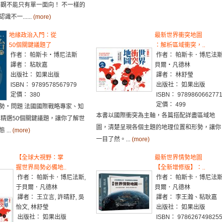
際觀不能只有單一面向！ 不一樣的
不一......
(more)
地緣政治入門：從
最新世界衝突地圖
50個關鍵議題了
：解析區域衝突，..
作者： 帕斯卡‧博尼法斯
作者： 帕斯卡．博尼法斯,
譯者： 粘耿嘉
貝爾‧凡德林
出版社： 如果出版
譯者： 林舒瑩
ISBN： 9789578567979
出版社： 如果出版
定價： 380
ISBN： 978986066277
定價： 499
勢‧問題 法國國際戰略專家、知
本書以國際衝突為主軸，各篇搭配詳盡區域地
 精選50個關鍵議題，讓你了解世
圖，清楚呈現各個主題的地理位置和形勢，讓你
...
(more)
一目了然。...
(more)
【全球大視野：掌
最新世界情勢地圖
握世界局勢必備地..
【全新增修版】：..
作者： 帕斯卡．博尼法斯,
作者： 帕斯卡．博尼法
于貝爾．凡德林
貝爾．凡德林
譯者： 王立言, 許晴舒, 吳
譯者： 李王瀚、粘耿嘉
怡文, 林舒瑩
出版社： 如果出版
出版社： 如果出版
ISBN： 978626749825