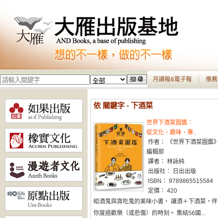
月讀報&電子報
推薦
依 關鍵字 - 下酒菜
世界下酒菜圖鑑：
從文化、趣味、專..
作者： 《世界下酒菜圖鑑
編輯部
譯者： 林詠純
出版社： 日出出版
ISBN： 9789865515584
定價： 420
給酒鬼與貪吃鬼的美味小書， 讓酒＋下酒菜，伴
你度過歡樂（或悲傷）的時刻。 集結56國...