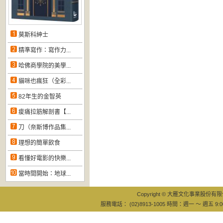
莫斯科紳士
精準寫作：寫作力...
哈佛商學院的美學...
貓咪也瘋狂（全彩...
82年生的金智英
痠痛拉筋解剖書【...
刀（奈斯博作品集...
理想的簡單飲食
看懂好電影的快樂...
當時間開始：地球...
Copyright © 大雁文化事業股份有限公司
服務電話： (02)8913-1005 時間：週一 ～ 週五 9:0