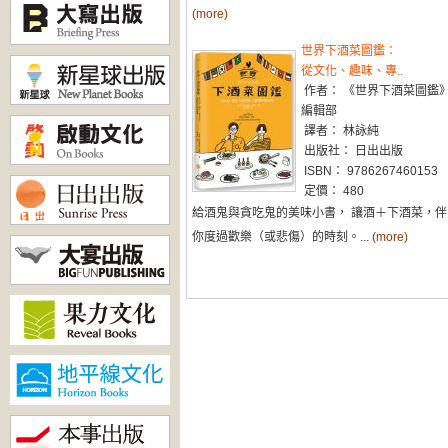
(more)
世界下酒菜圖鑑：
從文化、趣味、專..
作者： 《世界下酒菜圖鑑
編輯部
譯者： 林詠純
出版社： 日出出版
ISBN： 9786267460153
定價： 480
給酒鬼與貪吃鬼的美味小書， 讓酒＋下酒菜，伴
你度過歡樂（或悲傷）的時刻。...
(more)